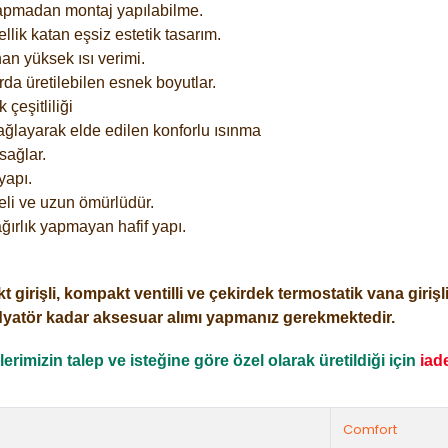
yapmadan montaj yapılabilme.
lik katan eşsiz estetik tasarım.
an yüksek ısı verimi.
rda üretilebilen esnek boyutlar.
çeşitliliği
ağlayarak elde edilen konforlu ısınma
sağlar.
yapı.
eli ve uzun ömürlüdür.
ğırlık yapmayan hafif yapı.
işli, kompakt ventilli ve çekirdek termostatik vana girişli o
dyatör kadar aksesuar alımı yapmanız gerekmektedir.
rimizin talep ve isteğine göre özel olarak üretildiği için
iad
Comfort