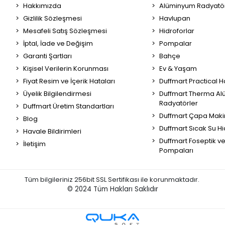
Hakkımızda
Alüminyum Radyatör
Gizlilik Sözleşmesi
Havlupan
Mesafeli Satış Sözleşmesi
Hidroforlar
İptal, İade ve Değişim
Pompalar
Garanti Şartları
Bahçe
Kişisel Verilerin Korunması
Ev & Yaşam
Fiyat Resim ve İçerik Hataları
Duffmart Practical 
Üyelik Bilgilendirmesi
Duffmart Therma A
Radyatörler
Duffmart Üretim Standartları
Duffmart Çapa Maki
Blog
Duffmart Sıcak Su Hi
Havale Bildirimleri
Duffmart Foseptik v
İletişim
Pompaları
Tüm bilgileriniz 256bit SSL Sertifikası ile korunmaktadır.
© 2024
Tüm Hakları Saklıdır