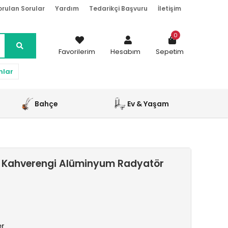
orulan Sorular
Yardım
Tedarikçi Başvuru
İletişim
0
Favorilerim
Hesabım
Sepetim
nlar
Bahçe
Ev & Yaşam
 Kahverengi Alüminyum Radyatör
er