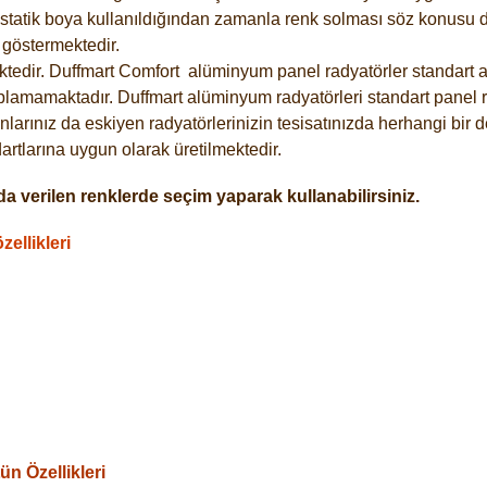
statik boya kullanıldığından zamanla renk solması söz konusu de
göstermektedir.
tedir. Duffmart
Comfort
alüminyum panel radyatörler standart as
plamamaktadır. Duffmart alüminyum radyatörleri standart panel ra
larınız da eskiyen radyatörlerinizin tesisatınızda herhangi bir d
tlarına uygun olarak üretilmektedir.
a verilen renklerde seçim yaparak kullanabilirsiniz.
ellikleri
n Özellikleri