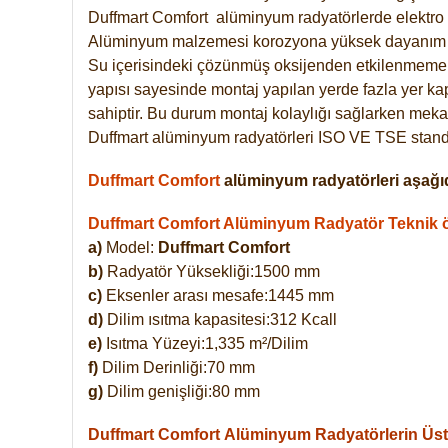
Duffmart
Comfort
alüminyum radyatörlerde elektro 
Alüminyum malzemesi korozyona yüksek dayanım 
Su içerisindeki çözünmüş oksijenden etkilenmemek
yapısı sayesinde montaj yapılan yerde fazla yer ka
sahiptir. Bu durum montaj kolaylığı sağlarken mekan
Duffmart alüminyum radyatörleri ISO VE TSE standar
Duffmart Comfort
alüminyum radyatörleri aşağıd
Duffmart Comfort Alüminyum Radyatör Teknik öz
a)
Model:
Duffmart Comfort
b)
Radyatör Yüksekliği:1500 mm
c)
Eksenler arası mesafe:1445 mm
d)
Dilim ısıtma kapasitesi:312 Kcall
e)
Isıtma Yüzeyi:1,335 m²/Dilim
f)
Dilim Derinliği:70 mm
g)
Dilim genişliği:80 mm
Duffmart Comfort
Alüminyum Radyatörlerin Üstü