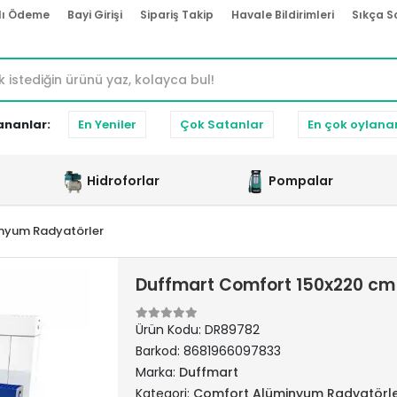
lı Ödeme
Bayi Girişi
Sipariş Takip
Havale Bildirimleri
Sıkça S
ananlar:
En Yeniler
Çok Satanlar
En çok oylana
Hidroforlar
Pompalar
nyum Radyatörler
Duffmart Comfort 150x220 cm
Ürün Kodu:
DR89782
Barkod:
8681966097833
Marka:
Duffmart
Kategori:
Comfort Alüminyum Radyatörl