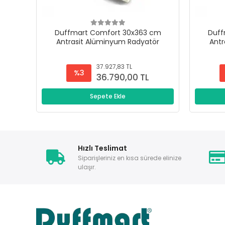
Duffmart Comfort 30x363 cm
Duff
Antrasit Alüminyum Radyatör
Antr
37.927,83 TL
%3
36.790,00 TL
Sepete Ekle
Hızlı Teslimat
Siparişleriniz en kısa sürede elinize
ulaşır.