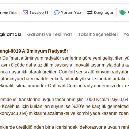
Tavsiye Et
Yorum Yaz
Karşılaştır
rime Ekle
çıklaması
Garanti ve Teslimat
Taksit Seçenekleri
Yo
erengi-8019 Alüminyum Radyatör
Duffmart alüminyum radyatör serilerine göre yeni geliştirilen yü
ynı ölçüde daha az dilim sayısıyla, inovatif tasarımıyla daha az
ca dayanıklı olarak üretilen Comfort serisi alüminyum radyatörle
alüminyum ham maddeler kullanılarak yüksek standartlardaki imal
koratif ısıtma ürünüdür.
Duffmart Comfort radyatörlerimizi düz re
de ısı transferine uygun tasarlanmıştır. 1000 Kcal/h ısıyı 0,64 l
Kcal/h ısı için kullanılan suyun ise %20’sine karşılık gelmektedir
z koruyucu sıvı) miktarını azaltmakta ve kombi yada kazanınızdan
klerde üretildiğinden bina içerisindeki dekorasyona uygun renkl