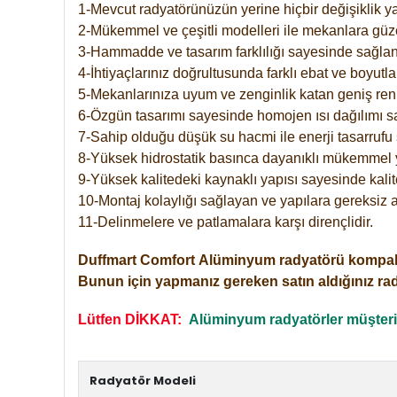
1-Mevcut radyatörünüzün yerine hiçbir değişiklik 
2-Mükemmel ve çeşitli modelleri ile mekanlara güzel
3-Hammadde ve tasarım farklılığı sayesinde sağlan
4-İhtiyaçlarınız doğrultusunda farklı ebat ve boyutla
5-Mekanlarınıza uyum ve zenginlik katan geniş renk 
6-Özgün tasarımı sayesinde homojen ısı dağılımı s
7-Sahip olduğu düşük su hacmi ile enerji tasarrufu 
8-Yüksek hidrostatik basınca dayanıklı mükemmel 
9-Yüksek kalitedeki kaynaklı yapısı sayesinde kalit
10-Montaj kolaylığı sağlayan ve yapılara gereksiz a
11-Delinmelere ve patlamalara karşı dirençlidir.
Duffmart
Comfort
Alüminyum radyatörü kompakt gir
Bunun için yapmanız gereken satın aldığınız ra
Lütfen DİKKAT:
Alüminyum radyatörler müşterile
Radyatör Modeli