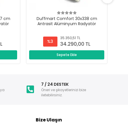
47 cm
Duffmart Comfort 30x338 cm
D
yatör
Antrasit Alüminyum Radyatör
A
35.350,51 TL
%3
TL
34.290,00 TL
Sepete Ekle
i
7 / 24 DESTEK
nya
Öneri ve şikayetlerinizi bize
iletebilirsiniz.
Bize Ulaşın