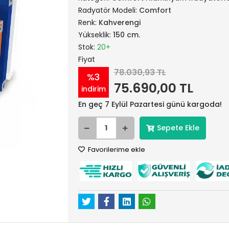
Radyatör Modeli:
Comfort
Renk:
Kahverengi
Yükseklik:
150 cm.
Stok:
20+
Fiyat
78.030,93 TL
%3
75.690,00 TL
indirim
En geç 7 Eylül Pazartesi günü kargoda!
Sepete Ekle
Favorilerime ekle