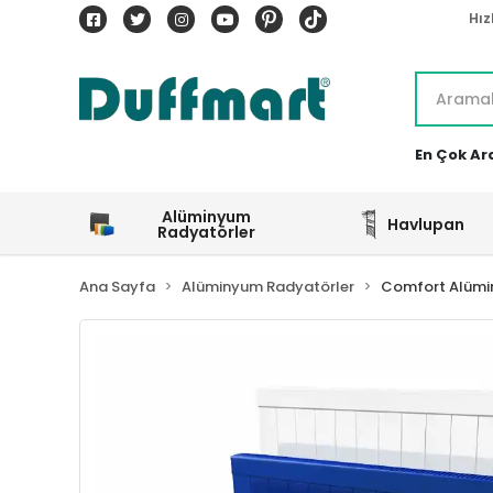
Hız
En Çok Ar
Alüminyum
Havlupan
Radyatörler
Ana Sayfa
Alüminyum Radyatörler
Comfort Alümi