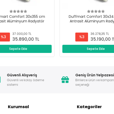
mart Comfort 30x355 cm
Duffmart Comfort 30x3
asit Alüminyum Radyatör
Antrasit Alüminyum Rad
37.000,00 TL
36.278,35 TL
%3
%3
35.890,00 TL
35.190,00 
Sepete Ekle
Sepete Ekle
Güvenli Alışveriş
Geniş Ürün Yelpazes
Güvenli ve kolay ödeme
Binlerce ürün ve kampa
sistemi
seçeneği
Kurumsal
Kategoriler