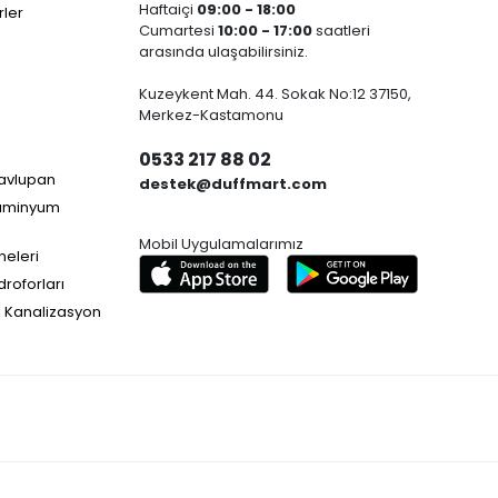
Haftaiçi
09:00 - 18:00
ler
Cumartesi
10:00 - 17:00
saatleri
arasında ulaşabilirsiniz.
Kuzeykent Mah. 44. Sokak No:12 37150,
Merkez-Kastamonu
0533 217 88 02
Havlupan
destek@duffmart.com
lüminyum
Mobil Uygulamalarımız
neleri
droforları
e Kanalizasyon