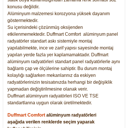
konusu değildir.
Alüminyum malzemesi korozyona yüksek dayanım
göstermektedir.
Su içerisindeki çözünmüş oksijenden
etkilenmemektedir. Duffmart
Comfort
alüminyum panel
radyatörler standart askı sistemiyle montaj
yapılabilmekte, ince ve zarif yapısı sayesinde montaj
yapılan yerde fazla yer kaplamamaktadır. Duffmart
alüminyum radyatörleri standart panel radyatörlerle aynı
bağlantı çap ve ölçülerine sahiptir. Bu durum montaj
kolaylığı sağlarken mekanlarınız da eskiyen
radyatörlerinizin tesisatınızda herhangi bir değişiklik
yapmadan değiştirilmesine olanak verir.
Duffmart alüminyum radyatörleri ISO VE TSE
standartlarına uygun olarak üretilmektedir.
Duffmart Comfort
alüminyum radyatörleri
aşağıda verilen renklerde seçim yaparak