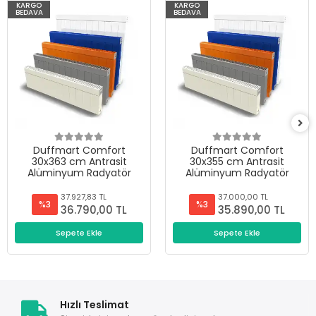
KARGO
KARGO
BEDAVA
BEDAVA
Duffmart Comfort
Duffmart Comfort
30x363 cm Antrasit
30x355 cm Antrasit
Alüminyum Radyatör
Alüminyum Radyatör
37.927,83 TL
37.000,00 TL
%3
%3
36.790,00 TL
35.890,00 TL
Sepete Ekle
Sepete Ekle
Hızlı Teslimat