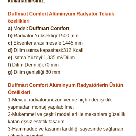
kullanabilirsiniz.
Duffmart Comfort Alüminyum Radyatör Teknik
özellikleri
a)
Model:
Duffmart Comfort
b)
Radyatör Yüksekliği:1500 mm
c)
Eksenler arası mesafe:1445 mm
d)
Dilim ısıtma kapasitesi:312 Kcall
e)
Isıtma Yüzeyi:1,335 m²/Dilim
f)
Dilim Derinliği:70 mm
g)
Dilim genişliği:80 mm
Duffmart Comfort
Alüminyum Radyatörlerin Üstün
Özellikleri
1-Mevcut radyatörünüzün yerine hiçbir değişiklik
yapmadan montaj yapılabilme.
2-Mükemmel ve çeşitli modelleri ile mekanlara güzellik
katan eşsiz estetik tasarım.
3-Hammadde ve tasarım farklılığı sayesinde sağlanan