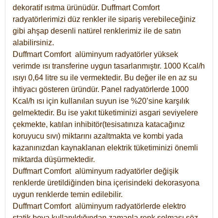
dekoratif ısıtma ürünüdür.
Duffmart Comfort
radyatörlerimizi düz renkler ile sipariş verebileceğiniz
gibi ahşap desenli natürel renklerimiz ile de satın
alabilirsiniz.
Duffmart Comfort alüminyum radyatörler yüksek
verimde ısı transferine uygun tasarlanmıştır. 1000 Kcal/h
ısıyı 0,64 litre su ile vermektedir. Bu değer ile en az su
ihtiyacı gösteren üründür. Panel radyatörlerde 1000
Kcal/h ısı için kullanılan suyun ise %20’sine karşılık
gelmektedir. Bu ise yakıt tüketiminizi asgari seviyelere
çekmekte, katılan inhibitör(tesisatınıza katacağınız
koruyucu sıvı) miktarını azaltmakta ve kombi yada
kazanınızdan kaynaklanan elektrik tüketiminizi önemli
miktarda düşürmektedir.
Duffmart Comfort alüminyum radyatörler değişik
renklerde üretildiğinden bina içerisindeki dekorasyona
uygun renklerde temin edilebilir.
Duffmart
Comfort
alüminyum radyatörlerde elektro
statik boya kullanıldığından zamanla renk solması söz