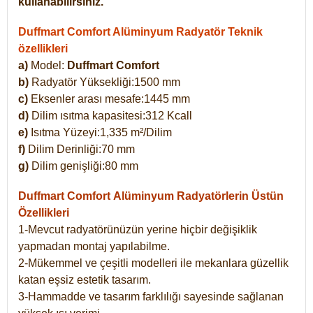
kullanabilirsiniz.
Duffmart Comfort Alüminyum Radyatör Teknik
özellikleri
a)
Model:
Duffmart Comfort
b)
Radyatör Yüksekliği:1500 mm
c)
Eksenler arası mesafe:1445 mm
d)
Dilim ısıtma kapasitesi:312 Kcall
e)
Isıtma Yüzeyi:1,335 m²/Dilim
f)
Dilim Derinliği:70 mm
g)
Dilim genişliği:80 mm
Duffmart Comfort
Alüminyum Radyatörlerin Üstün
Özellikleri
1-Mevcut radyatörünüzün yerine hiçbir değişiklik
yapmadan montaj yapılabilme.
2-Mükemmel ve çeşitli modelleri ile mekanlara güzellik
katan eşsiz estetik tasarım.
3-Hammadde ve tasarım farklılığı sayesinde sağlanan