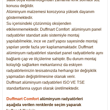
konusu değildir.
Alüminyum malzemesi korozyona yüksek dayanım
göstermektedir.
Su içerisindeki çözünmüş oksijenden
etkilenmemektedir. Duffmart
Comfort
alüminyum panel
radyatörler standart askı sistemiyle montaj
yapılabilmekte, ince ve zarif yapısı sayesinde montaj
yapılan yerde fazla yer kaplamamaktadır. Duffmart
alüminyum radyatörleri standart panel radyatörlerle aynı
bağlantı çap ve ölçülerine sahiptir. Bu durum montaj
kolaylığı sağlarken mekanlarınız da eskiyen
radyatörlerinizin tesisatınızda herhangi bir değişiklik
yapmadan değiştirilmesine olanak verir.
Duffmart alüminyum radyatörleri ISO VE TSE
standartlarına uygun olarak üretilmektedir.
Duffmart Comfort
alüminyum radyatörleri
aşağıda verilen renklerde seçim yaparak