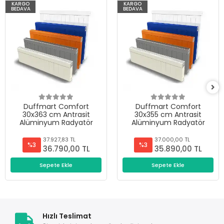
KARGO
KARGO
BEDAVA
BEDAVA
Duffmart Comfort
Duffmart Comfort
30x363 cm Antrasit
30x355 cm Antrasit
Alüminyum Radyatör
Alüminyum Radyatör
37.927,83 TL
37.000,00 TL
%3
%3
36.790,00 TL
35.890,00 TL
Sepete Ekle
Sepete Ekle
Hızlı Teslimat