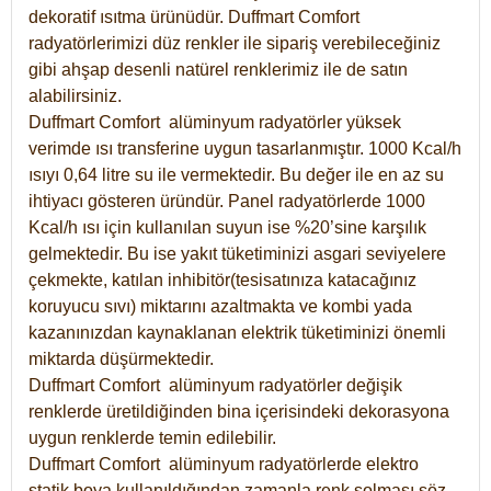
dekoratif ısıtma ürünüdür.
Duffmart Comfort
radyatörlerimizi düz renkler ile sipariş verebileceğiniz
gibi ahşap desenli natürel renklerimiz ile de satın
alabilirsiniz.
Duffmart Comfort alüminyum radyatörler yüksek
verimde ısı transferine uygun tasarlanmıştır. 1000 Kcal/h
ısıyı 0,64 litre su ile vermektedir. Bu değer ile en az su
ihtiyacı gösteren üründür. Panel radyatörlerde 1000
Kcal/h ısı için kullanılan suyun ise %20’sine karşılık
gelmektedir. Bu ise yakıt tüketiminizi asgari seviyelere
çekmekte, katılan inhibitör(tesisatınıza katacağınız
koruyucu sıvı) miktarını azaltmakta ve kombi yada
kazanınızdan kaynaklanan elektrik tüketiminizi önemli
miktarda düşürmektedir.
Duffmart Comfort alüminyum radyatörler değişik
renklerde üretildiğinden bina içerisindeki dekorasyona
uygun renklerde temin edilebilir.
Duffmart
Comfort
alüminyum radyatörlerde elektro
statik boya kullanıldığından zamanla renk solması söz