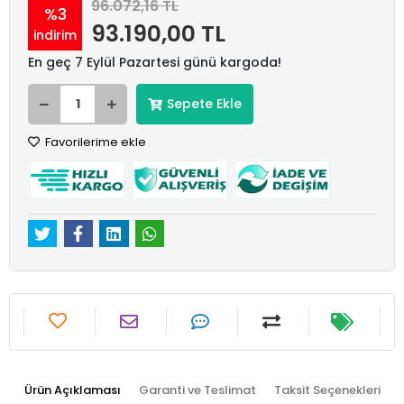
96.072,16 TL
%3
93.190,00 TL
indirim
En geç 7 Eylül Pazartesi günü kargoda!
Sepete Ekle
Favorilerime ekle
Ürün Açıklaması
Garanti ve Teslimat
Taksit Seçenekleri