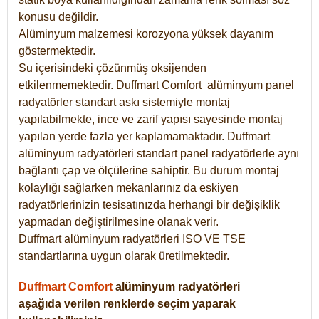
konusu değildir.
Alüminyum malzemesi korozyona yüksek dayanım
göstermektedir.
Su içerisindeki çözünmüş oksijenden
etkilenmemektedir. Duffmart
Comfort
alüminyum panel
radyatörler standart askı sistemiyle montaj
yapılabilmekte, ince ve zarif yapısı sayesinde montaj
yapılan yerde fazla yer kaplamamaktadır. Duffmart
alüminyum radyatörleri standart panel radyatörlerle aynı
bağlantı çap ve ölçülerine sahiptir. Bu durum montaj
kolaylığı sağlarken mekanlarınız da eskiyen
radyatörlerinizin tesisatınızda herhangi bir değişiklik
yapmadan değiştirilmesine olanak verir.
Duffmart alüminyum radyatörleri ISO VE TSE
standartlarına uygun olarak üretilmektedir.
Duffmart Comfort
alüminyum radyatörleri
aşağıda verilen renklerde seçim yaparak