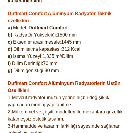
kullanabilirsiniz.
Duffmart Comfort Alüminyum Radyatör Teknik
özellikleri
a)
Model:
Duffmart Comfort
b)
Radyatör Yüksekliği:1500 mm
c)
Eksenler arası mesafe:1445 mm
d)
Dilim ısıtma kapasitesi:312 Kcall
e)
Isıtma Yüzeyi:1,335 m²/Dilim
f)
Dilim Derinliği:70 mm
g)
Dilim genişliği:80 mm
Duffmart Comfort
Alüminyum Radyatörlerin Üstün
Özellikleri
1-Mevcut radyatörünüzün yerine hiçbir değişiklik
yapmadan montaj yapılabilme.
2-Mükemmel ve çeşitli modelleri ile mekanlara güzellik
katan eşsiz estetik tasarım.
3-Hammadde ve tasarım farklılığı sayesinde sağlanan