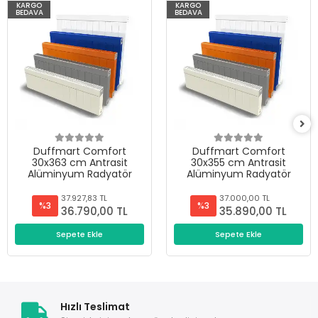
KARGO
KARGO
BEDAVA
BEDAVA
Duffmart Comfort
Duffmart Comfort
30x363 cm Antrasit
30x355 cm Antrasit
Alüminyum Radyatör
Alüminyum Radyatör
37.927,83 TL
37.000,00 TL
%3
%3
36.790,00 TL
35.890,00 TL
Sepete Ekle
Sepete Ekle
Hızlı Teslimat