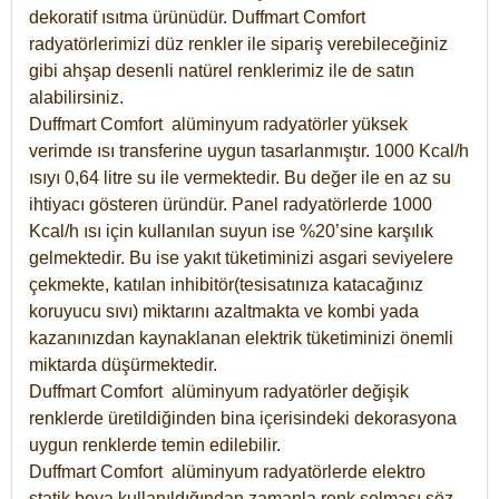
dekoratif ısıtma ürünüdür.
Duffmart Comfort
radyatörlerimizi düz renkler ile sipariş verebileceğiniz
gibi ahşap desenli natürel renklerimiz ile de satın
alabilirsiniz.
Duffmart Comfort alüminyum radyatörler yüksek
verimde ısı transferine uygun tasarlanmıştır. 1000 Kcal/h
ısıyı 0,64 litre su ile vermektedir. Bu değer ile en az su
ihtiyacı gösteren üründür. Panel radyatörlerde 1000
Kcal/h ısı için kullanılan suyun ise %20’sine karşılık
gelmektedir. Bu ise yakıt tüketiminizi asgari seviyelere
çekmekte, katılan inhibitör(tesisatınıza katacağınız
koruyucu sıvı) miktarını azaltmakta ve kombi yada
kazanınızdan kaynaklanan elektrik tüketiminizi önemli
miktarda düşürmektedir.
Duffmart Comfort alüminyum radyatörler değişik
renklerde üretildiğinden bina içerisindeki dekorasyona
uygun renklerde temin edilebilir.
Duffmart
Comfort
alüminyum radyatörlerde elektro
statik boya kullanıldığından zamanla renk solması söz