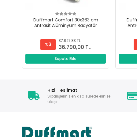
Duffmart Comfort 30x363 cm
Duff
Antrasit Alüminyum Radyatör
Antr
37.927,83 TL
%3
36.790,00 TL
Sepete Ekle
Hızlı Teslimat
Siparişleriniz en kısa sürede elinize
ulaşır.