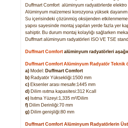
Duffmart
Comfort
alüminyum radyatörlerde elektro 
Alüminyum malzemesi korozyona yüksek dayanım 
Su içerisindeki çözünmüş oksijenden etkilenmemek
yapısı sayesinde montaj yapılan yerde fazla yer ka
sahiptir. Bu durum montaj kolaylığı sağlarken mekan
Duffmart alüminyum radyatörleri ISO VE TSE standar
Duffmart Comfort
alüminyum radyatörleri aşağıd
Duffmart Comfort Alüminyum Radyatör Teknik öz
a)
Model:
Duffmart Comfort
b)
Radyatör Yüksekliği:1500 mm
c)
Eksenler arası mesafe:1445 mm
d)
Dilim ısıtma kapasitesi:312 Kcall
e)
Isıtma Yüzeyi:1,335 m²/Dilim
f)
Dilim Derinliği:70 mm
g)
Dilim genişliği:80 mm
Duffmart Comfort
Alüminyum Radyatörlerin Üstü