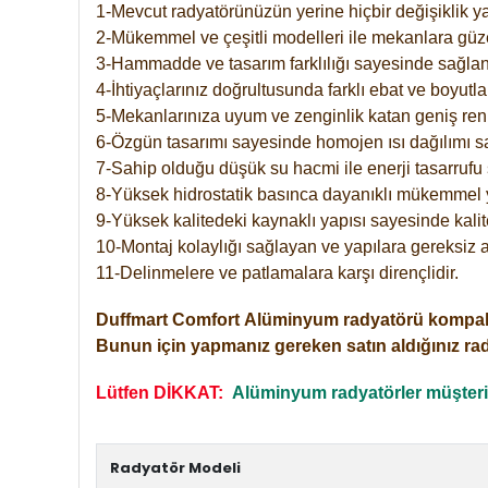
1-Mevcut radyatörünüzün yerine hiçbir değişiklik 
2-Mükemmel ve çeşitli modelleri ile mekanlara güzel
3-Hammadde ve tasarım farklılığı sayesinde sağlan
4-İhtiyaçlarınız doğrultusunda farklı ebat ve boyutla
5-Mekanlarınıza uyum ve zenginlik katan geniş renk 
6-Özgün tasarımı sayesinde homojen ısı dağılımı s
7-Sahip olduğu düşük su hacmi ile enerji tasarrufu 
8-Yüksek hidrostatik basınca dayanıklı mükemmel 
9-Yüksek kalitedeki kaynaklı yapısı sayesinde kalit
10-Montaj kolaylığı sağlayan ve yapılara gereksiz a
11-Delinmelere ve patlamalara karşı dirençlidir.
Duffmart
Comfort
Alüminyum radyatörü kompakt gir
Bunun için yapmanız gereken satın aldığınız ra
Lütfen DİKKAT:
Alüminyum radyatörler müşterile
Radyatör Modeli