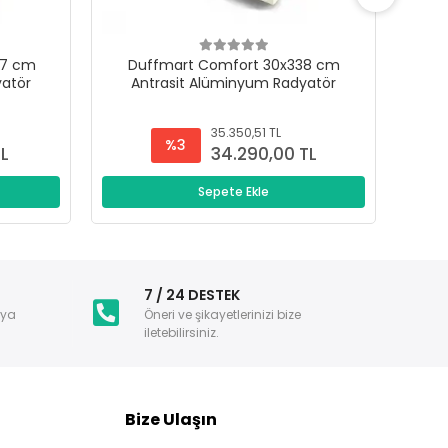
47 cm
Duffmart Comfort 30x338 cm
D
yatör
Antrasit Alüminyum Radyatör
A
35.350,51 TL
%3
TL
34.290,00 TL
Sepete Ekle
i
7 / 24 DESTEK
nya
Öneri ve şikayetlerinizi bize
iletebilirsiniz.
Bize Ulaşın