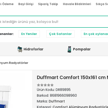
lı Ödeme
Bayi Girişi
Sipariş Takip
Havale Bildirimleri
Sıkça S
ananlar:
En Yeniler
Çok Satanlar
En çok oylana
Hidroforlar
Pompalar
nyum Radyatörler
Duffmart Comfort 150x161 cm
Ürün Kodu:
DR89895
Barkod:
8681966098960
Marka:
Duffmart
Kategori:
Comfort Alüminyum Radyatörl