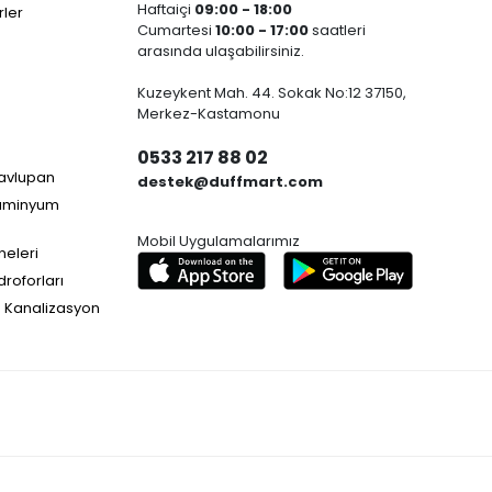
Haftaiçi
09:00 - 18:00
ler
Cumartesi
10:00 - 17:00
saatleri
arasında ulaşabilirsiniz.
Kuzeykent Mah. 44. Sokak No:12 37150,
Merkez-Kastamonu
0533 217 88 02
Havlupan
destek@duffmart.com
lüminyum
Mobil Uygulamalarımız
neleri
droforları
e Kanalizasyon