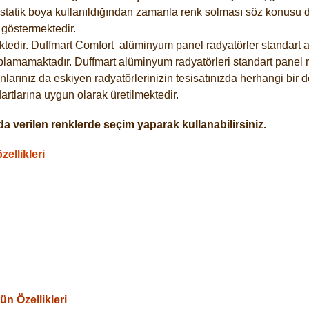
statik boya kullanıldığından zamanla renk solması söz konusu de
göstermektedir.
tedir. Duffmart
Comfort
alüminyum panel radyatörler standart as
plamamaktadır. Duffmart alüminyum radyatörleri standart panel ra
larınız da eskiyen radyatörlerinizin tesisatınızda herhangi bir d
tlarına uygun olarak üretilmektedir.
a verilen renklerde seçim yaparak kullanabilirsiniz.
ellikleri
n Özellikleri