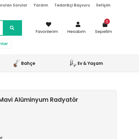
orulan Sorular
Yardım
Tedarikçi Başvuru
İletişim
0
Favorilerim
Hesabım
Sepetim
nlar
Bahçe
Ev & Yaşam
 Mavi Alüminyum Radyatör
er