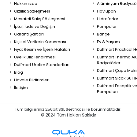
Hakkımızda
Alüminyum Radyatör
Gizlilik Sözleşmesi
Havlupan
Mesafeli Satış Sözleşmesi
Hidroforlar
İptal, İade ve Değişim
Pompalar
Garanti Şartları
Bahçe
Kişisel Verilerin Korunması
Ev & Yaşam
Fiyat Resim ve İçerik Hataları
Duffmart Practical 
Üyelik Bilgilendirmesi
Duffmart Therma A
Radyatörler
Duffmart Üretim Standartları
Duffmart Çapa Maki
Blog
Duffmart Sıcak Su Hi
Havale Bildirimleri
Duffmart Foseptik v
İletişim
Pompaları
Tüm bilgileriniz 256bit SSL Sertifikası ile korunmaktadır.
© 2024
Tüm Hakları Saklıdır