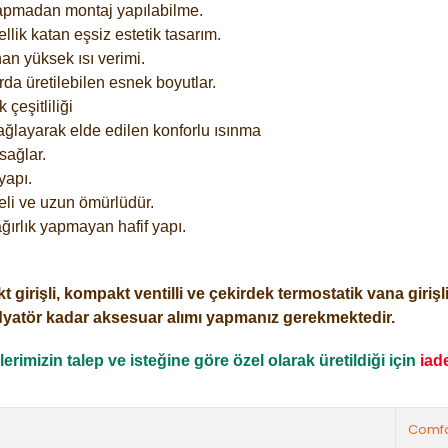
yapmadan montaj yapılabilme.
lik katan eşsiz estetik tasarım.
an yüksek ısı verimi.
rda üretilebilen esnek boyutlar.
çeşitliliği
ağlayarak elde edilen konforlu ısınma
sağlar.
yapı.
eli ve uzun ömürlüdür.
ğırlık yapmayan hafif yapı.
işli, kompakt ventilli ve çekirdek termostatik vana girişli o
dyatör kadar aksesuar alımı yapmanız gerekmektedir.
rimizin talep ve isteğine göre özel olarak üretildiği için
iad
Comfo