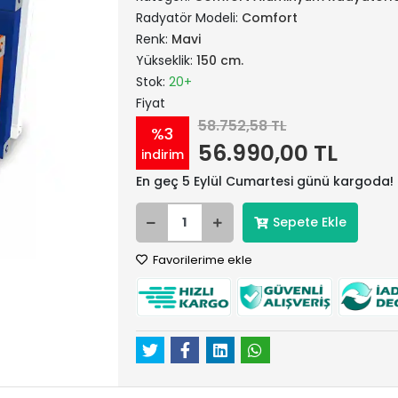
Radyatör Modeli:
Comfort
Renk:
Mavi
Yükseklik:
150 cm.
Stok:
20+
Fiyat
58.752,58 TL
%3
56.990,00 TL
indirim
En geç 5 Eylül Cumartesi günü kargoda!
Sepete Ekle
Favorilerime ekle