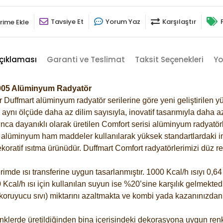
Tavsiye Et
Yorum Yaz
Karşılaştır
rime Ekle
çıklaması
Garanti ve Teslimat
Taksit Seçenekleri
Yo
5005 Alüminyum Radyatör
Duffmart alüminyum radyatör serilerine göre yeni geliştirilen yü
ynı ölçüde daha az dilim sayısıyla, inovatif tasarımıyla daha az
ca dayanıklı olarak üretilen Comfort serisi alüminyum radyatörle
alüminyum ham maddeler kullanılarak yüksek standartlardaki imal
koratif ısıtma ürünüdür.
Duffmart Comfort radyatörlerimizi düz re
de ısı transferine uygun tasarlanmıştır. 1000 Kcal/h ısıyı 0,64 l
Kcal/h ısı için kullanılan suyun ise %20’sine karşılık gelmektedir
z koruyucu sıvı) miktarını azaltmakta ve kombi yada kazanınızdan
klerde üretildiğinden bina içerisindeki dekorasyona uygun renkl