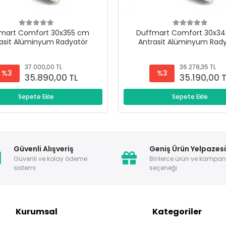
mart Comfort 30x355 cm
Duffmart Comfort 30x3
asit Alüminyum Radyatör
Antrasit Alüminyum Rad
37.000,00 TL
36.278,35 TL
%3
%3
35.890,00 TL
35.190,00 
Sepete Ekle
Sepete Ekle
Güvenli Alışveriş
Geniş Ürün Yelpazes
Güvenli ve kolay ödeme
Binlerce ürün ve kampa
sistemi
seçeneği
Kurumsal
Kategoriler