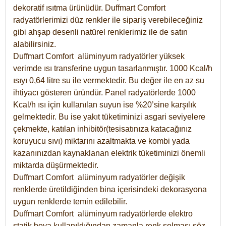
dekoratif ısıtma ürünüdür.
Duffmart Comfort
radyatörlerimizi düz renkler ile sipariş verebileceğiniz
gibi ahşap desenli natürel renklerimiz ile de satın
alabilirsiniz.
Duffmart Comfort alüminyum radyatörler yüksek
verimde ısı transferine uygun tasarlanmıştır. 1000 Kcal/h
ısıyı 0,64 litre su ile vermektedir. Bu değer ile en az su
ihtiyacı gösteren üründür. Panel radyatörlerde 1000
Kcal/h ısı için kullanılan suyun ise %20’sine karşılık
gelmektedir. Bu ise yakıt tüketiminizi asgari seviyelere
çekmekte, katılan inhibitör(tesisatınıza katacağınız
koruyucu sıvı) miktarını azaltmakta ve kombi yada
kazanınızdan kaynaklanan elektrik tüketiminizi önemli
miktarda düşürmektedir.
Duffmart Comfort alüminyum radyatörler değişik
renklerde üretildiğinden bina içerisindeki dekorasyona
uygun renklerde temin edilebilir.
Duffmart
Comfort
alüminyum radyatörlerde elektro
statik boya kullanıldığından zamanla renk solması söz