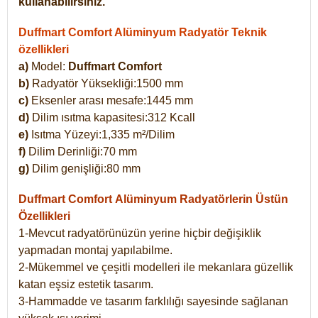
kullanabilirsiniz.
Duffmart Comfort Alüminyum Radyatör Teknik
özellikleri
a)
Model:
Duffmart Comfort
b)
Radyatör Yüksekliği:1500 mm
c)
Eksenler arası mesafe:1445 mm
d)
Dilim ısıtma kapasitesi:312 Kcall
e)
Isıtma Yüzeyi:1,335 m²/Dilim
f)
Dilim Derinliği:70 mm
g)
Dilim genişliği:80 mm
Duffmart Comfort
Alüminyum Radyatörlerin Üstün
Özellikleri
1-Mevcut radyatörünüzün yerine hiçbir değişiklik
yapmadan montaj yapılabilme.
2-Mükemmel ve çeşitli modelleri ile mekanlara güzellik
katan eşsiz estetik tasarım.
3-Hammadde ve tasarım farklılığı sayesinde sağlanan