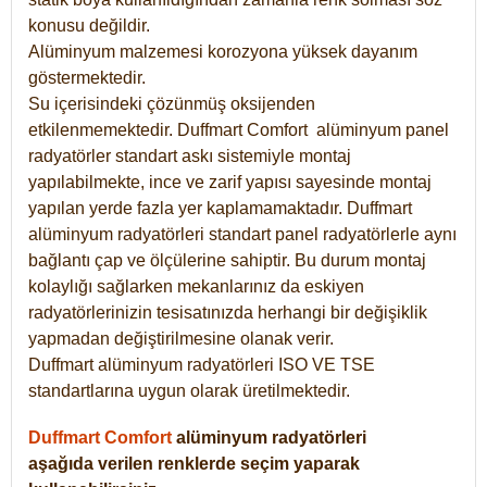
konusu değildir.
Alüminyum malzemesi korozyona yüksek dayanım
göstermektedir.
Su içerisindeki çözünmüş oksijenden
etkilenmemektedir. Duffmart
Comfort
alüminyum panel
radyatörler standart askı sistemiyle montaj
yapılabilmekte, ince ve zarif yapısı sayesinde montaj
yapılan yerde fazla yer kaplamamaktadır. Duffmart
alüminyum radyatörleri standart panel radyatörlerle aynı
bağlantı çap ve ölçülerine sahiptir. Bu durum montaj
kolaylığı sağlarken mekanlarınız da eskiyen
radyatörlerinizin tesisatınızda herhangi bir değişiklik
yapmadan değiştirilmesine olanak verir.
Duffmart alüminyum radyatörleri ISO VE TSE
standartlarına uygun olarak üretilmektedir.
Duffmart Comfort
alüminyum radyatörleri
aşağıda verilen renklerde seçim yaparak