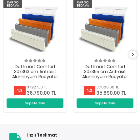
KARGO
KARGO
BEDAVA
BEDAVA
Duffmart Comfort
Duffmart Comfort
30x363 cm Antrasit
30x355 cm Antrasit
Alüminyum Radyatör
Alüminyum Radyatör
37.927,83 TL
37.000,00 TL
%3
%3
36.790,00 TL
35.890,00 TL
Sepete Ekle
Sepete Ekle
Hızlı Teslimat