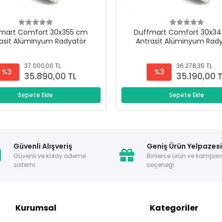
mart Comfort 30x355 cm
Duffmart Comfort 30x3
asit Alüminyum Radyatör
Antrasit Alüminyum Rad
37.000,00 TL
36.278,35 TL
%3
%3
35.890,00 TL
35.190,00 
Sepete Ekle
Sepete Ekle
Güvenli Alışveriş
Geniş Ürün Yelpazes
Güvenli ve kolay ödeme
Binlerce ürün ve kampa
sistemi
seçeneği
Kurumsal
Kategoriler