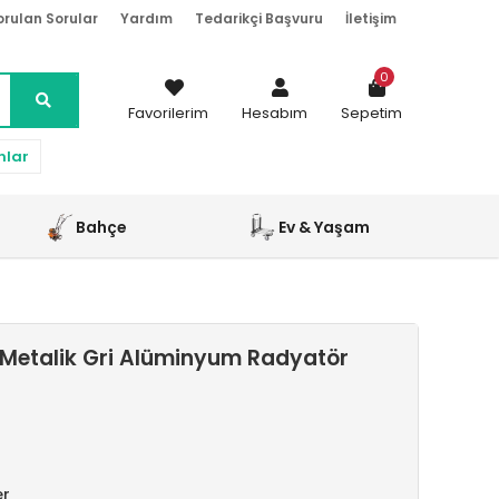
orulan Sorular
Yardım
Tedarikçi Başvuru
İletişim
0
Favorilerim
Hesabım
Sepetim
nlar
Bahçe
Ev & Yaşam
Metalik Gri Alüminyum Radyatör
er