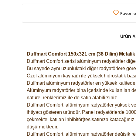
Favorile
Ürün A
Duffmart Comfort 150x321 cm (38 Dilim) Metali
Duffmart Comfort serisi alüminyum radyatörler diğer 
Bu sayede aynı uzunluktaki diğer radyatörlere göre a
Özel alüminyum kaynağı ile yüksek hidrostatik basın
Duffmart alüminyum radyatörler en yüksek kalitede 
Alüminyum radyatörler bina içerisinde kullanılan de
natürel renklerimiz ile de satın alabilirsiniz.
Duffmart Comfort alüminyum radyatörler yüksek verim
ihtiyacı gösteren üründür. Panel radyatörlerde 1000 
çekmekte, katılan inhibitör(tesisatınıza katacağını
düşürmektedir.
Duffmart Comfort alüminyum radyatörler değişik ren