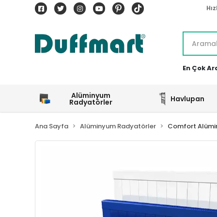
Hız
En Çok Ar
Alüminyum
Havlupan
Radyatörler
Ana Sayfa
Alüminyum Radyatörler
Comfort Alümi