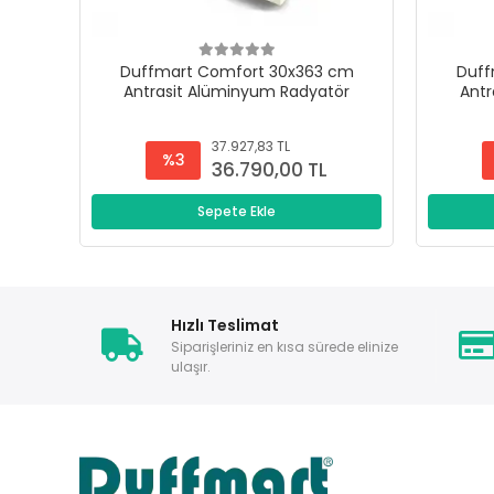
Duffmart Comfort 30x363 cm
Duff
Antrasit Alüminyum Radyatör
Antr
37.927,83 TL
%3
36.790,00 TL
Sepete Ekle
Hızlı Teslimat
Siparişleriniz en kısa sürede elinize
ulaşır.