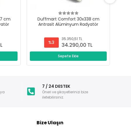
47 cm
Duffmart Comfort 30x338 cm
D
yatör
Antrasit Alüminyum Radyatör
A
35.350,51 TL
%3
TL
34.290,00 TL
Sepete Ekle
i
7 / 24 DESTEK
nya
Öneri ve şikayetlerinizi bize
iletebilirsiniz.
Bize Ulaşın