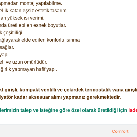
yapmadan montaj yapılabilme.
lik katan eşsiz estetik tasarım.
an yüksek ısı verimi.
rda üretilebilen esnek boyutlar.
çeşitliliği
ağlayarak elde edilen konforlu ısınma
sağlar.
yapı.
eli ve uzun ömürlüdür.
ğırlık yapmayan hafif yapı.
işli, kompakt ventilli ve çekirdek termostatik vana girişli o
dyatör kadar aksesuar alımı yapmanız gerekmektedir.
rimizin talep ve isteğine göre özel olarak üretildiği için
iad
Comfort