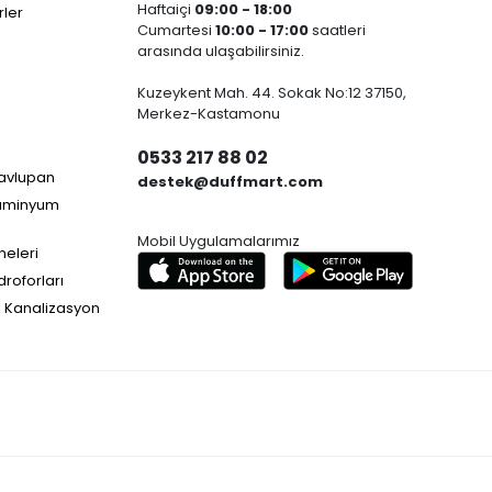
Haftaiçi
09:00 - 18:00
ler
Cumartesi
10:00 - 17:00
saatleri
arasında ulaşabilirsiniz.
Kuzeykent Mah. 44. Sokak No:12 37150,
Merkez-Kastamonu
0533 217 88 02
Havlupan
destek@duffmart.com
lüminyum
Mobil Uygulamalarımız
neleri
droforları
e Kanalizasyon