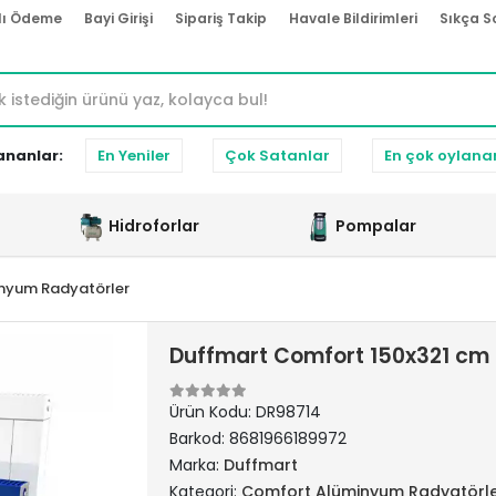
lı Ödeme
Bayi Girişi
Sipariş Takip
Havale Bildirimleri
Sıkça S
ananlar:
En Yeniler
Çok Satanlar
En çok oylana
Hidroforlar
Pompalar
nyum Radyatörler
Duffmart Comfort 150x321 cm 
Ürün Kodu:
DR98714
Barkod:
8681966189972
Marka:
Duffmart
Kategori:
Comfort Alüminyum Radyatörl