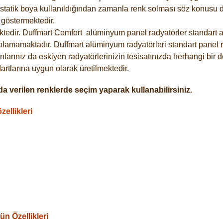
statik boya kullanıldığından zamanla renk solması söz konusu de
göstermektedir.
tedir. Duffmart
Comfort
alüminyum panel radyatörler standart as
plamamaktadır. Duffmart alüminyum radyatörleri standart panel ra
larınız da eskiyen radyatörlerinizin tesisatınızda herhangi bir d
tlarına uygun olarak üretilmektedir.
a verilen renklerde seçim yaparak kullanabilirsiniz.
ellikleri
n Özellikleri