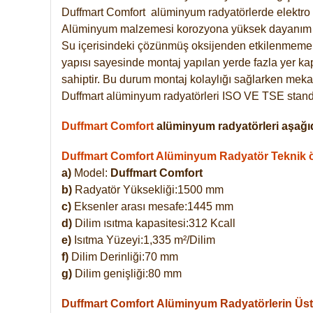
Duffmart
Comfort
alüminyum radyatörlerde elektro 
Alüminyum malzemesi korozyona yüksek dayanım 
Su içerisindeki çözünmüş oksijenden etkilenmemek
yapısı sayesinde montaj yapılan yerde fazla yer ka
sahiptir. Bu durum montaj kolaylığı sağlarken mekan
Duffmart alüminyum radyatörleri ISO VE TSE standar
Duffmart Comfort
alüminyum radyatörleri aşağıd
Duffmart Comfort Alüminyum Radyatör Teknik öz
a)
Model:
Duffmart Comfort
b)
Radyatör Yüksekliği:1500 mm
c)
Eksenler arası mesafe:1445 mm
d)
Dilim ısıtma kapasitesi:312 Kcall
e)
Isıtma Yüzeyi:1,335 m²/Dilim
f)
Dilim Derinliği:70 mm
g)
Dilim genişliği:80 mm
Duffmart Comfort
Alüminyum Radyatörlerin Üstü