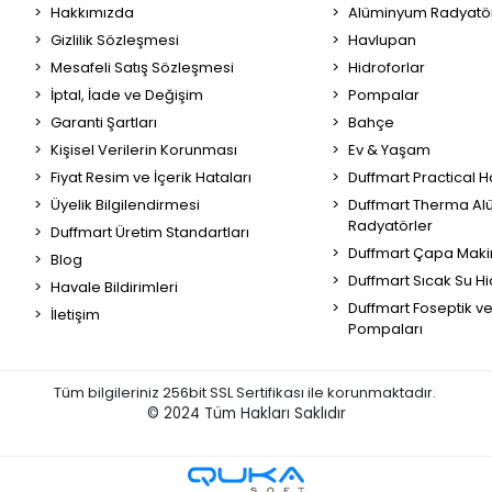
Hakkımızda
Alüminyum Radyatör
Gizlilik Sözleşmesi
Havlupan
Mesafeli Satış Sözleşmesi
Hidroforlar
İptal, İade ve Değişim
Pompalar
Garanti Şartları
Bahçe
Kişisel Verilerin Korunması
Ev & Yaşam
Fiyat Resim ve İçerik Hataları
Duffmart Practical 
Üyelik Bilgilendirmesi
Duffmart Therma A
Radyatörler
Duffmart Üretim Standartları
Duffmart Çapa Maki
Blog
Duffmart Sıcak Su Hi
Havale Bildirimleri
Duffmart Foseptik v
İletişim
Pompaları
Tüm bilgileriniz 256bit SSL Sertifikası ile korunmaktadır.
© 2024
Tüm Hakları Saklıdır