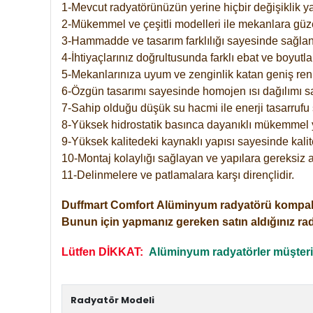
1-Mevcut radyatörünüzün yerine hiçbir değişiklik 
2-Mükemmel ve çeşitli modelleri ile mekanlara güzel
3-Hammadde ve tasarım farklılığı sayesinde sağlan
4-İhtiyaçlarınız doğrultusunda farklı ebat ve boyutla
5-Mekanlarınıza uyum ve zenginlik katan geniş renk 
6-Özgün tasarımı sayesinde homojen ısı dağılımı s
7-Sahip olduğu düşük su hacmi ile enerji tasarrufu 
8-Yüksek hidrostatik basınca dayanıklı mükemmel 
9-Yüksek kalitedeki kaynaklı yapısı sayesinde kalit
10-Montaj kolaylığı sağlayan ve yapılara gereksiz a
11-Delinmelere ve patlamalara karşı dirençlidir.
Duffmart
Comfort
Alüminyum radyatörü kompakt gir
Bunun için yapmanız gereken satın aldığınız ra
Lütfen DİKKAT:
Alüminyum radyatörler müşterile
Radyatör Modeli