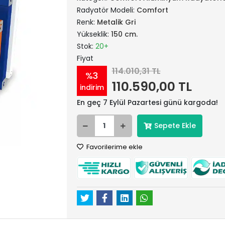
Radyatör Modeli:
Comfort
Renk:
Metalik Gri
Yükseklik:
150 cm.
Stok:
20+
Fiyat
114.010,31 TL
%3
110.590,00 TL
indirim
En geç 7 Eylül Pazartesi günü kargoda!
Sepete Ekle
Favorilerime ekle