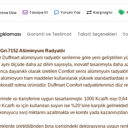
Tavsiye Et
Yorum Yaz
Karşılaştır
rime Ekle
çıklaması
Garanti ve Teslimat
Taksit Seçenekleri
Yo
k Gri-7152 Alüminyum Radyatör
Duffmart alüminyum radyatör serilerine göre yeni geliştirilen yü
ynı ölçüde daha az dilim sayısıyla, inovatif tasarımıyla daha az
ca dayanıklı olarak üretilen Comfort serisi alüminyum radyatörle
alüminyum ham maddeler kullanılarak yüksek standartlardaki imal
koratif ısıtma ürünüdür.
Duffmart Comfort radyatörlerimizi düz re
de ısı transferine uygun tasarlanmıştır. 1000 Kcal/h ısıyı 0,64 l
Kcal/h ısı için kullanılan suyun ise %20’sine karşılık gelmektedir
z koruyucu sıvı) miktarını azaltmakta ve kombi yada kazanınızdan
klerde üretildiğinden bina içerisindeki dekorasyona uygun renkl