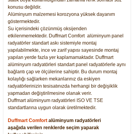
konusu değildir.
Alüminyum malzemesi korozyona yüksek dayanım
göstermektedir.
Su içerisindeki çözünmüş oksijenden
etkilenmemektedir. Duffmart
Comfort
alüminyum panel
radyatörler standart askı sistemiyle montaj
yapılabilmekte, ince ve zarif yapısı sayesinde montaj
yapılan yerde fazla yer kaplamamaktadır. Duffmart
alüminyum radyatörleri standart panel radyatörlerle aynı
bağlantı çap ve ölçülerine sahiptir. Bu durum montaj
kolaylığı sağlarken mekanlarınız da eskiyen
radyatörlerinizin tesisatınızda herhangi bir değişiklik
yapmadan değiştirilmesine olanak verir.
Duffmart alüminyum radyatörleri ISO VE TSE
standartlarına uygun olarak üretilmektedir.
Duffmart Comfort
alüminyum radyatörleri
aşağıda verilen renklerde seçim yaparak