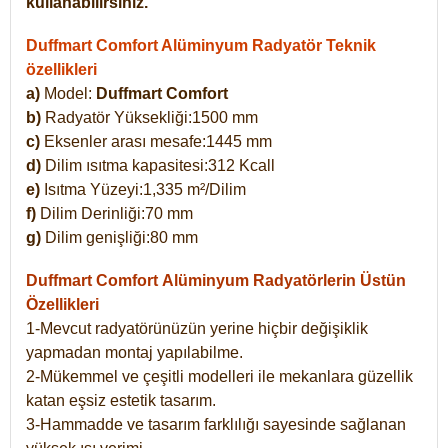
kullanabilirsiniz.
Duffmart Comfort Alüminyum Radyatör Teknik
özellikleri
a)
Model:
Duffmart Comfort
b)
Radyatör Yüksekliği:1500 mm
c)
Eksenler arası mesafe:1445 mm
d)
Dilim ısıtma kapasitesi:312 Kcall
e)
Isıtma Yüzeyi:1,335 m²/Dilim
f)
Dilim Derinliği:70 mm
g)
Dilim genişliği:80 mm
Duffmart Comfort
Alüminyum Radyatörlerin Üstün
Özellikleri
1-Mevcut radyatörünüzün yerine hiçbir değişiklik
yapmadan montaj yapılabilme.
2-Mükemmel ve çeşitli modelleri ile mekanlara güzellik
katan eşsiz estetik tasarım.
3-Hammadde ve tasarım farklılığı sayesinde sağlanan