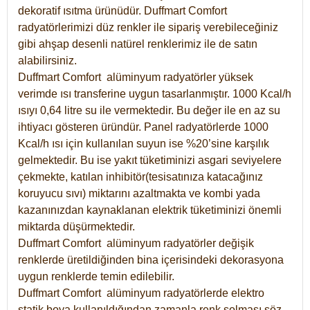
dekoratif ısıtma ürünüdür.
Duffmart Comfort
radyatörlerimizi düz renkler ile sipariş verebileceğiniz
gibi ahşap desenli natürel renklerimiz ile de satın
alabilirsiniz.
Duffmart Comfort alüminyum radyatörler yüksek
verimde ısı transferine uygun tasarlanmıştır. 1000 Kcal/h
ısıyı 0,64 litre su ile vermektedir. Bu değer ile en az su
ihtiyacı gösteren üründür. Panel radyatörlerde 1000
Kcal/h ısı için kullanılan suyun ise %20’sine karşılık
gelmektedir. Bu ise yakıt tüketiminizi asgari seviyelere
çekmekte, katılan inhibitör(tesisatınıza katacağınız
koruyucu sıvı) miktarını azaltmakta ve kombi yada
kazanınızdan kaynaklanan elektrik tüketiminizi önemli
miktarda düşürmektedir.
Duffmart Comfort alüminyum radyatörler değişik
renklerde üretildiğinden bina içerisindeki dekorasyona
uygun renklerde temin edilebilir.
Duffmart
Comfort
alüminyum radyatörlerde elektro
statik boya kullanıldığından zamanla renk solması söz