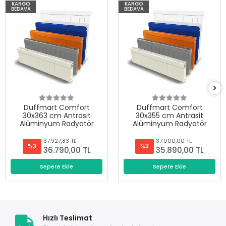
KARGO
KARGO
BEDAVA
BEDAVA
Duffmart Comfort
Duffmart Comfort
30x363 cm Antrasit
30x355 cm Antrasit
Alüminyum Radyatör
Alüminyum Radyatör
37.927,83 TL
37.000,00 TL
%3
%3
36.790,00 TL
35.890,00 TL
Sepete Ekle
Sepete Ekle
Hızlı Teslimat