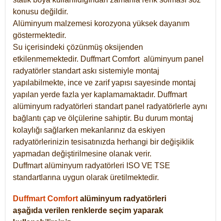
konusu değildir.
Alüminyum malzemesi korozyona yüksek dayanım
göstermektedir.
Su içerisindeki çözünmüş oksijenden
etkilenmemektedir. Duffmart
Comfort
alüminyum panel
radyatörler standart askı sistemiyle montaj
yapılabilmekte, ince ve zarif yapısı sayesinde montaj
yapılan yerde fazla yer kaplamamaktadır. Duffmart
alüminyum radyatörleri standart panel radyatörlerle aynı
bağlantı çap ve ölçülerine sahiptir. Bu durum montaj
kolaylığı sağlarken mekanlarınız da eskiyen
radyatörlerinizin tesisatınızda herhangi bir değişiklik
yapmadan değiştirilmesine olanak verir.
Duffmart alüminyum radyatörleri ISO VE TSE
standartlarına uygun olarak üretilmektedir.
Duffmart Comfort
alüminyum radyatörleri
aşağıda verilen renklerde seçim yaparak