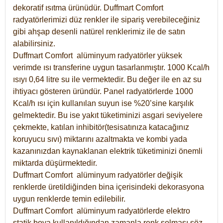
dekoratif ısıtma ürünüdür.
Duffmart Comfort
radyatörlerimizi düz renkler ile sipariş verebileceğiniz
gibi ahşap desenli natürel renklerimiz ile de satın
alabilirsiniz.
Duffmart Comfort alüminyum radyatörler yüksek
verimde ısı transferine uygun tasarlanmıştır. 1000 Kcal/h
ısıyı 0,64 litre su ile vermektedir. Bu değer ile en az su
ihtiyacı gösteren üründür. Panel radyatörlerde 1000
Kcal/h ısı için kullanılan suyun ise %20’sine karşılık
gelmektedir. Bu ise yakıt tüketiminizi asgari seviyelere
çekmekte, katılan inhibitör(tesisatınıza katacağınız
koruyucu sıvı) miktarını azaltmakta ve kombi yada
kazanınızdan kaynaklanan elektrik tüketiminizi önemli
miktarda düşürmektedir.
Duffmart Comfort alüminyum radyatörler değişik
renklerde üretildiğinden bina içerisindeki dekorasyona
uygun renklerde temin edilebilir.
Duffmart
Comfort
alüminyum radyatörlerde elektro
statik boya kullanıldığından zamanla renk solması söz