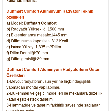
kullanabilirsiniz.
Duffmart Comfort Alüminyum Radyatör Teknik
özellikleri
a)
Model:
Duffmart Comfort
b)
Radyatör Yüksekliği:1500 mm
c)
Eksenler arası mesafe:1445 mm
d)
Dilim ısıtma kapasitesi:312 Kcall
e)
Isıtma Yüzeyi:1,335 m²/Dilim
f)
Dilim Derinliği:70 mm
g)
Dilim genişliği:80 mm
Duffmart Comfort
Alüminyum Radyatörlerin Üstün
Özellikleri
1-Mevcut radyatörünüzün yerine hiçbir değişiklik
yapmadan montaj yapılabilme.
2-Mükemmel ve çeşitli modelleri ile mekanlara güzellik
katan eşsiz estetik tasarım.
3-Hammadde ve tasarım farklılığı sayesinde sağlanan