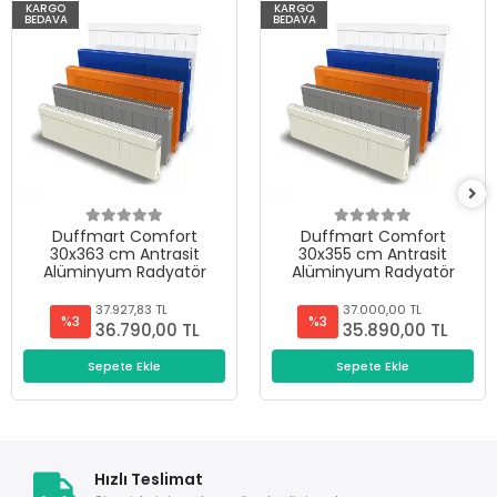
KARGO
KARGO
BEDAVA
BEDAVA
Duffmart Comfort
Duffmart Comfort
30x363 cm Antrasit
30x355 cm Antrasit
Alüminyum Radyatör
Alüminyum Radyatör
37.927,83 TL
37.000,00 TL
%3
%3
36.790,00 TL
35.890,00 TL
Sepete Ekle
Sepete Ekle
Hızlı Teslimat