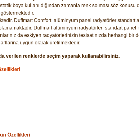
statik boya kullanıldığından zamanla renk solması söz konusu de
göstermektedir.
tedir. Duffmart
Comfort
alüminyum panel radyatörler standart as
plamamaktadır. Duffmart alüminyum radyatörleri standart panel ra
larınız da eskiyen radyatörlerinizin tesisatınızda herhangi bir d
tlarına uygun olarak üretilmektedir.
a verilen renklerde seçim yaparak kullanabilirsiniz.
ellikleri
n Özellikleri