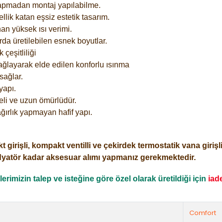
yapmadan montaj yapılabilme.
lik katan eşsiz estetik tasarım.
an yüksek ısı verimi.
rda üretilebilen esnek boyutlar.
çeşitliliği
ağlayarak elde edilen konforlu ısınma
sağlar.
yapı.
eli ve uzun ömürlüdür.
ğırlık yapmayan hafif yapı.
işli, kompakt ventilli ve çekirdek termostatik vana girişli o
dyatör kadar aksesuar alımı yapmanız gerekmektedir.
rimizin talep ve isteğine göre özel olarak üretildiği için
iad
Comfort