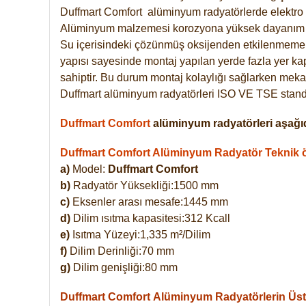
Duffmart
Comfort
alüminyum radyatörlerde elektro 
Alüminyum malzemesi korozyona yüksek dayanım 
Su içerisindeki çözünmüş oksijenden etkilenmemek
yapısı sayesinde montaj yapılan yerde fazla yer ka
sahiptir. Bu durum montaj kolaylığı sağlarken mekan
Duffmart alüminyum radyatörleri ISO VE TSE standar
Duffmart Comfort
alüminyum radyatörleri aşağıd
Duffmart Comfort Alüminyum Radyatör Teknik öz
a)
Model:
Duffmart Comfort
b)
Radyatör Yüksekliği:1500 mm
c)
Eksenler arası mesafe:1445 mm
d)
Dilim ısıtma kapasitesi:312 Kcall
e)
Isıtma Yüzeyi:1,335 m²/Dilim
f)
Dilim Derinliği:70 mm
g)
Dilim genişliği:80 mm
Duffmart Comfort
Alüminyum Radyatörlerin Üstü