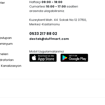
Haftaiçi
09:00 - 18:00
ler
Cumartesi
10:00 - 17:00
saatleri
arasında ulaşabilirsiniz.
Kuzeykent Mah. 44. Sokak No:12 37150,
Merkez-Kastamonu
0533 217 88 02
Havlupan
destek@duffmart.com
lüminyum
Mobil Uygulamalarımız
neleri
droforları
e Kanalizasyon