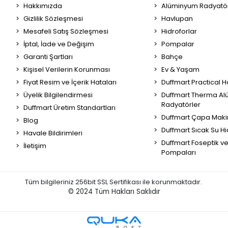
Hakkımızda
Alüminyum Radyatör
Gizlilik Sözleşmesi
Havlupan
Mesafeli Satış Sözleşmesi
Hidroforlar
İptal, İade ve Değişim
Pompalar
Garanti Şartları
Bahçe
Kişisel Verilerin Korunması
Ev & Yaşam
Fiyat Resim ve İçerik Hataları
Duffmart Practical 
Üyelik Bilgilendirmesi
Duffmart Therma A
Radyatörler
Duffmart Üretim Standartları
Duffmart Çapa Maki
Blog
Duffmart Sıcak Su Hi
Havale Bildirimleri
Duffmart Foseptik v
İletişim
Pompaları
Tüm bilgileriniz 256bit SSL Sertifikası ile korunmaktadır.
© 2024
Tüm Hakları Saklıdır