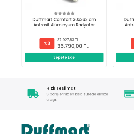
Duffmart Comfort 30x363 cm
Duff
Antrasit Alüminyum Radyatör
Antr
37.927,83 TL
%3
36.790,00 TL
Sepete Ekle
Hızlı Teslimat
Siparişleriniz en kısa sürede elinize
ulaşır.