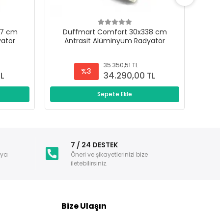
47 cm
Duffmart Comfort 30x338 cm
D
yatör
Antrasit Alüminyum Radyatör
A
35.350,51 TL
%3
TL
34.290,00 TL
Sepete Ekle
i
7 / 24 DESTEK
nya
Öneri ve şikayetlerinizi bize
iletebilirsiniz.
Bize Ulaşın