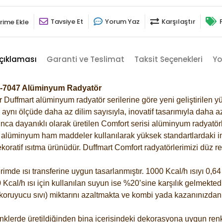
Tavsiye Et
Yorum Yaz
Karşılaştır
rime Ekle
çıklaması
Garanti ve Teslimat
Taksit Seçenekleri
Yo
Gri-7047 Alüminyum Radyatör
Duffmart alüminyum radyatör serilerine göre yeni geliştirilen yü
ynı ölçüde daha az dilim sayısıyla, inovatif tasarımıyla daha az
ca dayanıklı olarak üretilen Comfort serisi alüminyum radyatörle
alüminyum ham maddeler kullanılarak yüksek standartlardaki imal
koratif ısıtma ürünüdür.
Duffmart Comfort radyatörlerimizi düz re
de ısı transferine uygun tasarlanmıştır. 1000 Kcal/h ısıyı 0,64 l
Kcal/h ısı için kullanılan suyun ise %20’sine karşılık gelmektedir
z koruyucu sıvı) miktarını azaltmakta ve kombi yada kazanınızdan
klerde üretildiğinden bina içerisindeki dekorasyona uygun renkl