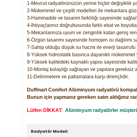
1-Mevcut radyatörünüzün yerine hiçbir değişiklik 
2-Mükemmel ve çeşitli modelleri ile mekanlara güzel
3-Hammadde ve tasarım farklılığı sayesinde sağlan
4-İhtiyaçlarınız doğrultusunda farklı ebat ve boyutla
5-Mekanlarınıza uyum ve zenginlik katan geniş renk 
6-Özgün tasarımı sayesinde homojen ısı dağılımı s
7-Sahip olduğu düşük su hacmi ile enerji tasarrufu 
8-Yüksek hidrostatik basınca dayanıklı mükemmel 
9-Yüksek kalitedeki kaynaklı yapısı sayesinde kalit
10-Montaj kolaylığı sağlayan ve yapılara gereksiz a
11-Delinmelere ve patlamalara karşı dirençlidir.
Duffmart
Comfort
Alüminyum radyatörü kompakt gir
Bunun için yapmanız gereken satın aldığınız ra
Lütfen DİKKAT:
Alüminyum radyatörler müşterile
Radyatör Modeli