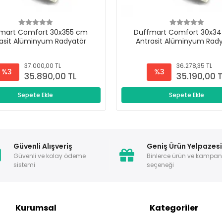
mart Comfort 30x355 cm
Duffmart Comfort 30x3
asit Alüminyum Radyatör
Antrasit Alüminyum Rad
37.000,00 TL
36.278,35 TL
%3
%3
35.890,00 TL
35.190,00 
Sepete Ekle
Sepete Ekle
Güvenli Alışveriş
Geniş Ürün Yelpazes
Güvenli ve kolay ödeme
Binlerce ürün ve kampa
sistemi
seçeneği
Kurumsal
Kategoriler