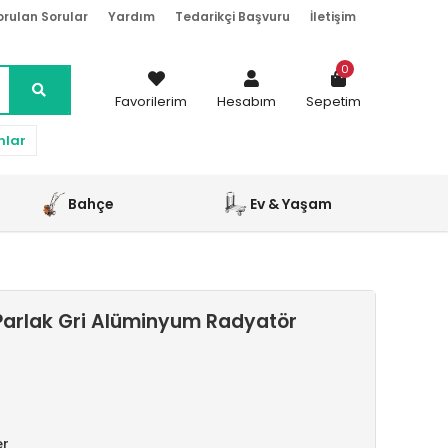
orulan Sorular
Yardım
Tedarikçi Başvuru
İletişim
0
Favorilerim
Hesabım
Sepetim
nlar
Bahçe
Ev & Yaşam
Parlak Gri Alüminyum Radyatör
er