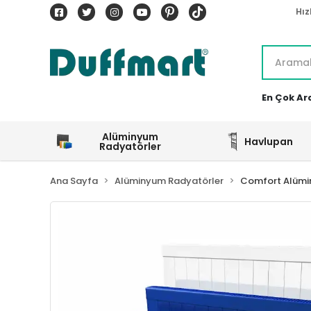
Hız
En Çok Ar
Alüminyum
Havlupan
Radyatörler
Ana Sayfa
Alüminyum Radyatörler
Comfort Alümi