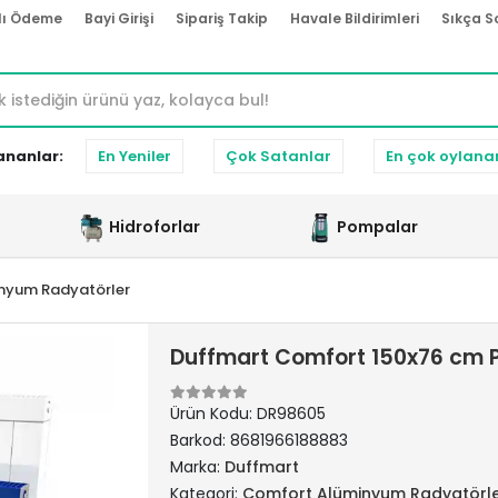
lı Ödeme
Bayi Girişi
Sipariş Takip
Havale Bildirimleri
Sıkça S
ananlar:
En Yeniler
Çok Satanlar
En çok oylana
Hidroforlar
Pompalar
nyum Radyatörler
Duffmart Comfort 150x76 cm 
Ürün Kodu:
DR98605
Barkod:
8681966188883
Marka:
Duffmart
Kategori:
Comfort Alüminyum Radyatörl