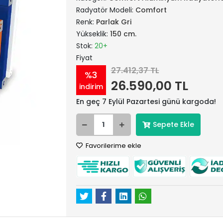
Radyatör Modeli:
Comfort
Renk:
Parlak Gri
Yükseklik:
150 cm.
Stok:
20+
Fiyat
27.412,37 TL
%3
26.590,00 TL
indirim
En geç 7 Eylül Pazartesi günü kargoda!
Sepete Ekle
Favorilerime ekle