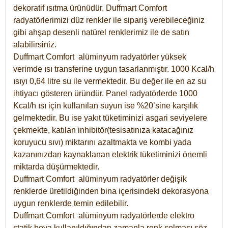
dekoratif ısıtma ürünüdür.
Duffmart Comfort
radyatörlerimizi düz renkler ile sipariş verebileceğiniz
gibi ahşap desenli natürel renklerimiz ile de satın
alabilirsiniz.
Duffmart Comfort alüminyum radyatörler yüksek
verimde ısı transferine uygun tasarlanmıştır. 1000 Kcal/h
ısıyı 0,64 litre su ile vermektedir. Bu değer ile en az su
ihtiyacı gösteren üründür. Panel radyatörlerde 1000
Kcal/h ısı için kullanılan suyun ise %20’sine karşılık
gelmektedir. Bu ise yakıt tüketiminizi asgari seviyelere
çekmekte, katılan inhibitör(tesisatınıza katacağınız
koruyucu sıvı) miktarını azaltmakta ve kombi yada
kazanınızdan kaynaklanan elektrik tüketiminizi önemli
miktarda düşürmektedir.
Duffmart Comfort alüminyum radyatörler değişik
renklerde üretildiğinden bina içerisindeki dekorasyona
uygun renklerde temin edilebilir.
Duffmart
Comfort
alüminyum radyatörlerde elektro
statik boya kullanıldığından zamanla renk solması söz