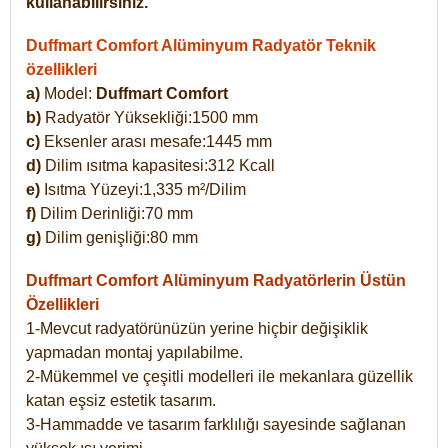
kullanabilirsiniz.
Duffmart Comfort Alüminyum Radyatör Teknik
özellikleri
a)
Model:
Duffmart Comfort
b)
Radyatör Yüksekliği:1500 mm
c)
Eksenler arası mesafe:1445 mm
d)
Dilim ısıtma kapasitesi:312 Kcall
e)
Isıtma Yüzeyi:1,335 m²/Dilim
f)
Dilim Derinliği:70 mm
g)
Dilim genişliği:80 mm
Duffmart Comfort
Alüminyum Radyatörlerin Üstün
Özellikleri
1-Mevcut radyatörünüzün yerine hiçbir değişiklik
yapmadan montaj yapılabilme.
2-Mükemmel ve çeşitli modelleri ile mekanlara güzellik
katan eşsiz estetik tasarım.
3-Hammadde ve tasarım farklılığı sayesinde sağlanan