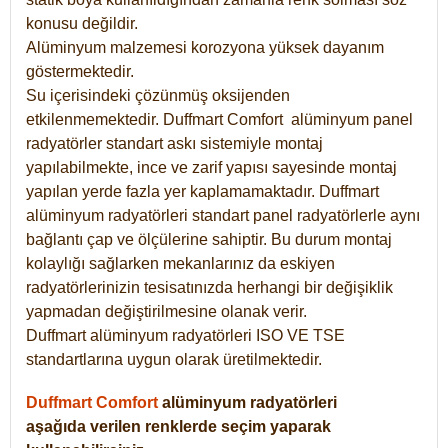
konusu değildir.
Alüminyum malzemesi korozyona yüksek dayanım
göstermektedir.
Su içerisindeki çözünmüş oksijenden
etkilenmemektedir. Duffmart
Comfort
alüminyum panel
radyatörler standart askı sistemiyle montaj
yapılabilmekte, ince ve zarif yapısı sayesinde montaj
yapılan yerde fazla yer kaplamamaktadır. Duffmart
alüminyum radyatörleri standart panel radyatörlerle aynı
bağlantı çap ve ölçülerine sahiptir. Bu durum montaj
kolaylığı sağlarken mekanlarınız da eskiyen
radyatörlerinizin tesisatınızda herhangi bir değişiklik
yapmadan değiştirilmesine olanak verir.
Duffmart alüminyum radyatörleri ISO VE TSE
standartlarına uygun olarak üretilmektedir.
Duffmart Comfort
alüminyum radyatörleri
aşağıda verilen renklerde seçim yaparak