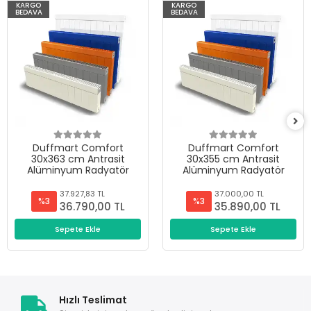
KARGO
KARGO
BEDAVA
BEDAVA
Duffmart Comfort
Duffmart Comfort
30x363 cm Antrasit
30x355 cm Antrasit
Alüminyum Radyatör
Alüminyum Radyatör
37.927,83 TL
37.000,00 TL
%3
%3
36.790,00 TL
35.890,00 TL
Sepete Ekle
Sepete Ekle
Hızlı Teslimat