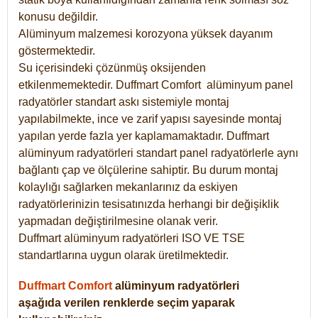
konusu değildir.
Alüminyum malzemesi korozyona yüksek dayanım
göstermektedir.
Su içerisindeki çözünmüş oksijenden
etkilenmemektedir. Duffmart
Comfort
alüminyum panel
radyatörler standart askı sistemiyle montaj
yapılabilmekte, ince ve zarif yapısı sayesinde montaj
yapılan yerde fazla yer kaplamamaktadır. Duffmart
alüminyum radyatörleri standart panel radyatörlerle aynı
bağlantı çap ve ölçülerine sahiptir. Bu durum montaj
kolaylığı sağlarken mekanlarınız da eskiyen
radyatörlerinizin tesisatınızda herhangi bir değişiklik
yapmadan değiştirilmesine olanak verir.
Duffmart alüminyum radyatörleri ISO VE TSE
standartlarına uygun olarak üretilmektedir.
Duffmart Comfort
alüminyum radyatörleri
aşağıda verilen renklerde seçim yaparak