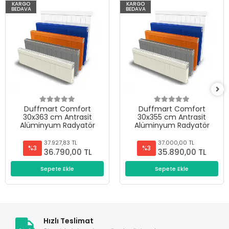
KARGO
KARGO
BEDAVA
BEDAVA
Duffmart Comfort
Duffmart Comfort
30x363 cm Antrasit
30x355 cm Antrasit
Alüminyum Radyatör
Alüminyum Radyatör
37.927,83 TL
37.000,00 TL
%3
%3
36.790,00 TL
35.890,00 TL
Sepete Ekle
Sepete Ekle
Hızlı Teslimat