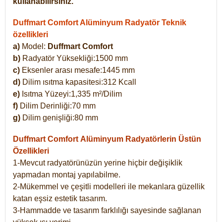
kullanabilirsiniz.
Duffmart Comfort Alüminyum Radyatör Teknik
özellikleri
a)
Model:
Duffmart Comfort
b)
Radyatör Yüksekliği:1500 mm
c)
Eksenler arası mesafe:1445 mm
d)
Dilim ısıtma kapasitesi:312 Kcall
e)
Isıtma Yüzeyi:1,335 m²/Dilim
f)
Dilim Derinliği:70 mm
g)
Dilim genişliği:80 mm
Duffmart Comfort
Alüminyum Radyatörlerin Üstün
Özellikleri
1-Mevcut radyatörünüzün yerine hiçbir değişiklik
yapmadan montaj yapılabilme.
2-Mükemmel ve çeşitli modelleri ile mekanlara güzellik
katan eşsiz estetik tasarım.
3-Hammadde ve tasarım farklılığı sayesinde sağlanan