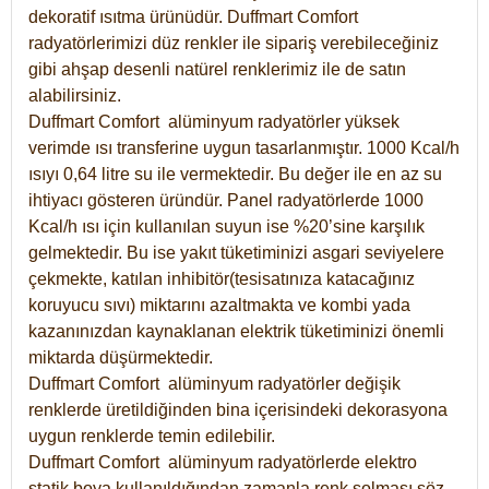
dekoratif ısıtma ürünüdür.
Duffmart Comfort
radyatörlerimizi düz renkler ile sipariş verebileceğiniz
gibi ahşap desenli natürel renklerimiz ile de satın
alabilirsiniz.
Duffmart Comfort alüminyum radyatörler yüksek
verimde ısı transferine uygun tasarlanmıştır. 1000 Kcal/h
ısıyı 0,64 litre su ile vermektedir. Bu değer ile en az su
ihtiyacı gösteren üründür. Panel radyatörlerde 1000
Kcal/h ısı için kullanılan suyun ise %20’sine karşılık
gelmektedir. Bu ise yakıt tüketiminizi asgari seviyelere
çekmekte, katılan inhibitör(tesisatınıza katacağınız
koruyucu sıvı) miktarını azaltmakta ve kombi yada
kazanınızdan kaynaklanan elektrik tüketiminizi önemli
miktarda düşürmektedir.
Duffmart Comfort alüminyum radyatörler değişik
renklerde üretildiğinden bina içerisindeki dekorasyona
uygun renklerde temin edilebilir.
Duffmart
Comfort
alüminyum radyatörlerde elektro
statik boya kullanıldığından zamanla renk solması söz