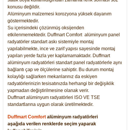
konusu değildir.
Alüminyum malzemesi korozyona yüksek dayanım
göstermektedir.
Su içerisindeki çözünmüş oksijenden
etkilenmemektedir. Duffmart
Comfort
alüminyum panel
radyatörler standart askı sistemiyle montaj
yapılabilmekte, ince ve zarif yapısı sayesinde montaj
yapılan yerde fazla yer kaplamamaktadır. Duffmart
alüminyum radyatörleri standart panel radyatörlerle aynı
bağlantı çap ve ölçülerine sahiptir. Bu durum montaj
kolaylığı sağlarken mekanlarınız da eskiyen
radyatörlerinizin tesisatınızda herhangi bir değişiklik
yapmadan değiştirilmesine olanak verir.
Duffmart alüminyum radyatörleri ISO VE TSE
standartlarına uygun olarak üretilmektedir.
Duffmart Comfort
alüminyum radyatörleri
aşağıda verilen renklerde seçim yaparak