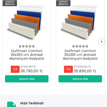
KARGO
KARGO
BEDAVA
BEDAVA
Duffmart Comfort
Duffmart Comfort
30x363 cm Antrasit
30x355 cm Antrasit
Alüminyum Radyatör
Alüminyum Radyatör
37.927,83 TL
37.000,00 TL
%3
%3
36.790,00 TL
35.890,00 TL
Sepete Ekle
Sepete Ekle
Hızlı Teslimat