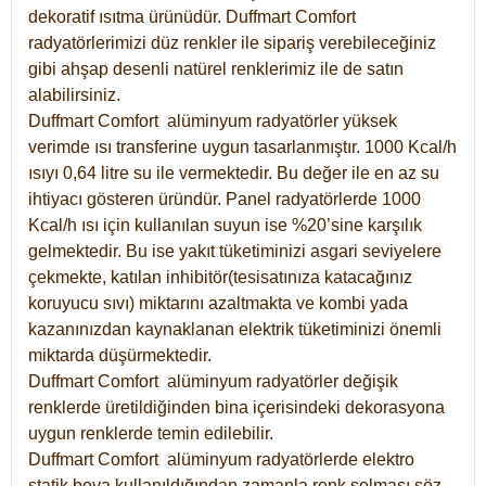
dekoratif ısıtma ürünüdür.
Duffmart Comfort
radyatörlerimizi düz renkler ile sipariş verebileceğiniz
gibi ahşap desenli natürel renklerimiz ile de satın
alabilirsiniz.
Duffmart Comfort alüminyum radyatörler yüksek
verimde ısı transferine uygun tasarlanmıştır. 1000 Kcal/h
ısıyı 0,64 litre su ile vermektedir. Bu değer ile en az su
ihtiyacı gösteren üründür. Panel radyatörlerde 1000
Kcal/h ısı için kullanılan suyun ise %20’sine karşılık
gelmektedir. Bu ise yakıt tüketiminizi asgari seviyelere
çekmekte, katılan inhibitör(tesisatınıza katacağınız
koruyucu sıvı) miktarını azaltmakta ve kombi yada
kazanınızdan kaynaklanan elektrik tüketiminizi önemli
miktarda düşürmektedir.
Duffmart Comfort alüminyum radyatörler değişik
renklerde üretildiğinden bina içerisindeki dekorasyona
uygun renklerde temin edilebilir.
Duffmart
Comfort
alüminyum radyatörlerde elektro
statik boya kullanıldığından zamanla renk solması söz