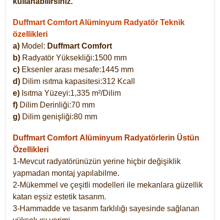
kullanabilirsiniz.
Duffmart Comfort Alüminyum Radyatör Teknik
özellikleri
a)
Model:
Duffmart Comfort
b)
Radyatör Yüksekliği:1500 mm
c)
Eksenler arası mesafe:1445 mm
d)
Dilim ısıtma kapasitesi:312 Kcall
e)
Isıtma Yüzeyi:1,335 m²/Dilim
f)
Dilim Derinliği:70 mm
g)
Dilim genişliği:80 mm
Duffmart Comfort
Alüminyum Radyatörlerin Üstün
Özellikleri
1-Mevcut radyatörünüzün yerine hiçbir değişiklik
yapmadan montaj yapılabilme.
2-Mükemmel ve çeşitli modelleri ile mekanlara güzellik
katan eşsiz estetik tasarım.
3-Hammadde ve tasarım farklılığı sayesinde sağlanan