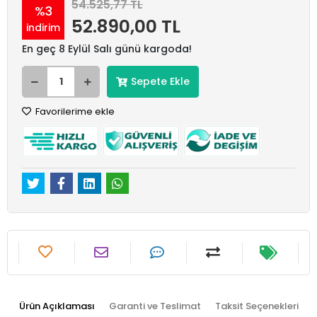
54.525,77 TL
%3
52.890,00 TL
indirim
En geç 8 Eylül Salı günü kargoda!
Sepete Ekle
Favorilerime ekle
Ürün Açıklaması
Garanti ve Teslimat
Taksit Seçenekleri