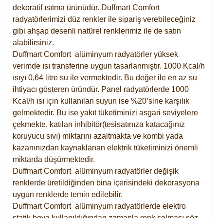
dekoratif ısıtma ürünüdür.
Duffmart Comfort
radyatörlerimizi düz renkler ile sipariş verebileceğiniz
gibi ahşap desenli natürel renklerimiz ile de satın
alabilirsiniz.
Duffmart Comfort alüminyum radyatörler yüksek
verimde ısı transferine uygun tasarlanmıştır. 1000 Kcal/h
ısıyı 0,64 litre su ile vermektedir. Bu değer ile en az su
ihtiyacı gösteren üründür. Panel radyatörlerde 1000
Kcal/h ısı için kullanılan suyun ise %20’sine karşılık
gelmektedir. Bu ise yakıt tüketiminizi asgari seviyelere
çekmekte, katılan inhibitör(tesisatınıza katacağınız
koruyucu sıvı) miktarını azaltmakta ve kombi yada
kazanınızdan kaynaklanan elektrik tüketiminizi önemli
miktarda düşürmektedir.
Duffmart Comfort alüminyum radyatörler değişik
renklerde üretildiğinden bina içerisindeki dekorasyona
uygun renklerde temin edilebilir.
Duffmart
Comfort
alüminyum radyatörlerde elektro
statik boya kullanıldığından zamanla renk solması söz