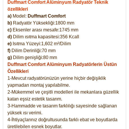
Duffmart Comfort Alüminyum Radyatör Teknik
özellikleri
a)
Model:
Duffmart Comfort
b)
Radyatör Yüksekliği:1800 mm
c)
Eksenler arası mesafe:1745 mm
d)
Dilim ısıtma kapasitesi:356 Kcall
e)
Isıtma Yüzeyi:1,602 m²/Dilim
f)
Dilim Derinliği:70 mm
g)
Dilim genişliği:80 mm
Duffmart Comfort
Alüminyum Radyatörlerin Üstün
Özellikleri
1-Mevcut radyatörünüzün yerine hiçbir değişiklik
yapmadan montaj yapılabilme.
2-Mükemmel ve çeşitli modelleri ile mekanlara güzellik
katan eşsiz estetik tasarım.
3-Hammadde ve tasarım farklılığı sayesinde sağlanan
yüksek ısı verimi.
4-İhtiyaçlarınız doğrultusunda farklı ebat ve boyutlarda
üretilebilen esnek boyutlar.