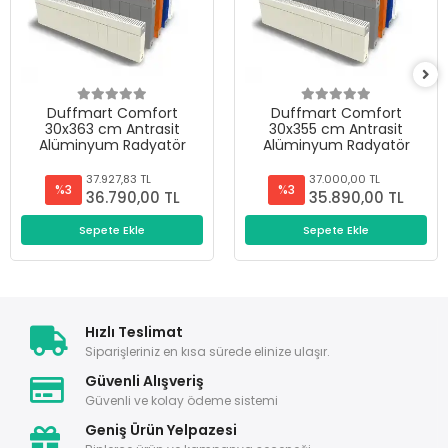
Duffmart Comfort
Duffmart Comfort
30x363 cm Antrasit
30x355 cm Antrasit
Alüminyum Radyatör
Alüminyum Radyatör
37.927,83 TL
37.000,00 TL
%3
%3
36.790,00 TL
35.890,00 TL
Sepete Ekle
Sepete Ekle
Hızlı Teslimat
Siparişleriniz en kısa sürede elinize ulaşır.
Güvenli Alışveriş
Güvenli ve kolay ödeme sistemi
Geniş Ürün Yelpazesi