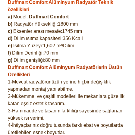
Duffmart Comfort Alüminyum Radyatör Teknik
özellikleri
a)
Model:
Duffmart Comfort
b)
Radyatör Yüksekliği:1800 mm
c)
Eksenler arası mesafe:1745 mm
d)
Dilim ısıtma kapasitesi:356 Kcall
e)
Isıtma Yüzeyi:1,602 m²/Dilim
f)
Dilim Derinliği:70 mm
g)
Dilim genişliği:80 mm
Duffmart Comfort
Alüminyum Radyatörlerin Üstün
Özellikleri
1-Mevcut radyatörünüzün yerine hiçbir değişiklik
yapmadan montaj yapılabilme.
2-Mükemmel ve çeşitli modelleri ile mekanlara güzellik
katan eşsiz estetik tasarım.
3-Hammadde ve tasarım farklılığı sayesinde sağlanan
yüksek ısı verimi.
4-İhtiyaçlarınız doğrultusunda farklı ebat ve boyutlarda
üretilebilen esnek boyutlar.