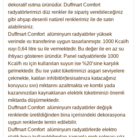
dekoratif ısıtma ürünüdür.
Duffmart Comfort
radyatörlerimizi düz renkler ile sipariş verebileceğiniz
gibi ahşap desenli natürel renklerimiz ile de satın
alabilirsiniz.
Duffmart Comfort alüminyum radyatörler yüksek
verimde ısı transferine uygun tasarlanmıştır. 1000 Kcal/h
ısıyı 0,64 litre su ile vermektedir. Bu değer ile en az su
ihtiyacı gösteren üründür. Panel radyatörlerde 1000
Kcal/h ısı için kullanılan suyun ise %20’sine karşılık
gelmektedir. Bu ise yakıt tüketiminizi asgari seviyelere
çekmekte, katılan inhibitör(tesisatınıza katacağınız
koruyucu sıvı) miktarını azaltmakta ve kombi yada
kazanınızdan kaynaklanan elektrik tüketiminizi önemli
miktarda düşürmektedir.
Duffmart Comfort alüminyum radyatörler değişik
renklerde üretildiğinden bina içerisindeki dekorasyona
uygun renklerde temin edilebilir.
Duffmart
Comfort
alüminyum radyatörlerde elektro
statik boya kullanıldığından zamanla renk solması söz