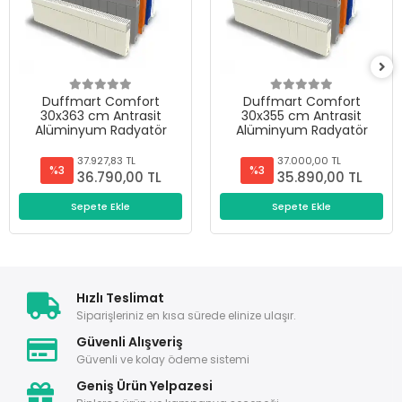
Duffmart Comfort
Duffmart Comfort
30x363 cm Antrasit
30x355 cm Antrasit
Alüminyum Radyatör
Alüminyum Radyatör
37.927,83 TL
37.000,00 TL
%3
%3
36.790,00 TL
35.890,00 TL
Sepete Ekle
Sepete Ekle
Hızlı Teslimat
Siparişleriniz en kısa sürede elinize ulaşır.
Güvenli Alışveriş
Güvenli ve kolay ödeme sistemi
Geniş Ürün Yelpazesi