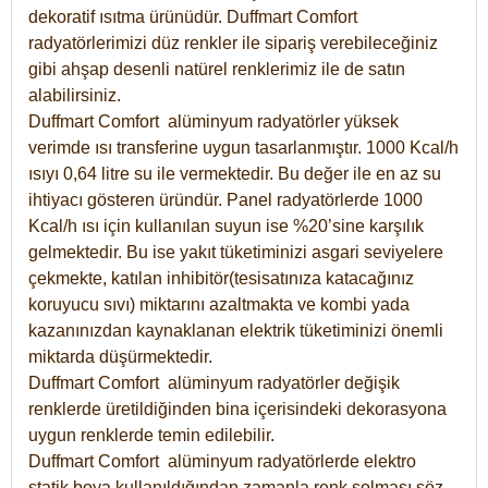
dekoratif ısıtma ürünüdür.
Duffmart Comfort
radyatörlerimizi düz renkler ile sipariş verebileceğiniz
gibi ahşap desenli natürel renklerimiz ile de satın
alabilirsiniz.
Duffmart Comfort alüminyum radyatörler yüksek
verimde ısı transferine uygun tasarlanmıştır. 1000 Kcal/h
ısıyı 0,64 litre su ile vermektedir. Bu değer ile en az su
ihtiyacı gösteren üründür. Panel radyatörlerde 1000
Kcal/h ısı için kullanılan suyun ise %20’sine karşılık
gelmektedir. Bu ise yakıt tüketiminizi asgari seviyelere
çekmekte, katılan inhibitör(tesisatınıza katacağınız
koruyucu sıvı) miktarını azaltmakta ve kombi yada
kazanınızdan kaynaklanan elektrik tüketiminizi önemli
miktarda düşürmektedir.
Duffmart Comfort alüminyum radyatörler değişik
renklerde üretildiğinden bina içerisindeki dekorasyona
uygun renklerde temin edilebilir.
Duffmart
Comfort
alüminyum radyatörlerde elektro
statik boya kullanıldığından zamanla renk solması söz