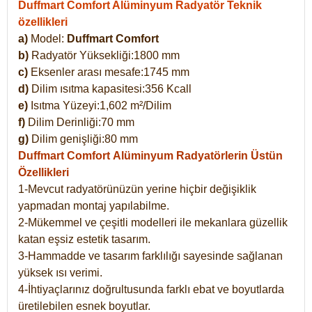
Duffmart Comfort Alüminyum Radyatör Teknik
özellikleri
a)
Model:
Duffmart Comfort
b)
Radyatör Yüksekliği:1800 mm
c)
Eksenler arası mesafe:1745 mm
d)
Dilim ısıtma kapasitesi:356 Kcall
e)
Isıtma Yüzeyi:1,602 m²/Dilim
f)
Dilim Derinliği:70 mm
g)
Dilim genişliği:80 mm
Duffmart Comfort
Alüminyum Radyatörlerin Üstün
Özellikleri
1-Mevcut radyatörünüzün yerine hiçbir değişiklik
yapmadan montaj yapılabilme.
2-Mükemmel ve çeşitli modelleri ile mekanlara güzellik
katan eşsiz estetik tasarım.
3-Hammadde ve tasarım farklılığı sayesinde sağlanan
yüksek ısı verimi.
4-İhtiyaçlarınız doğrultusunda farklı ebat ve boyutlarda
üretilebilen esnek boyutlar.