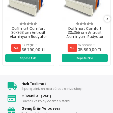
Duffmart Comfort
Duffmart Comfort
30x363 cm Antrasit
30x355 cm Antrasit
Alüminyum Radyatör
Alüminyum Radyatör
37.927,83 TL
37.000,00 TL
%3
%3
36.790,00 TL
35.890,00 TL
Sepete Ekle
Sepete Ekle
Hızlı Teslimat
Siparişleriniz en kısa sürede elinize ulaşır.
Güvenli Alışveriş
Güvenli ve kolay ödeme sistemi
Geniş Ürün Yelpazesi