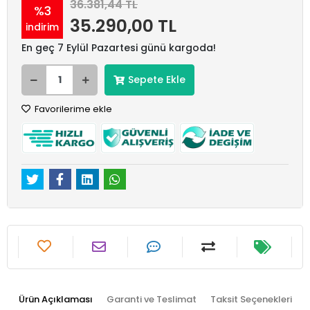
36.381,44 TL
%3
35.290,00 TL
indirim
En geç 7 Eylül Pazartesi günü kargoda!
Sepete Ekle
Favorilerime ekle
Ürün Açıklaması
Garanti ve Teslimat
Taksit Seçenekleri