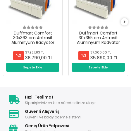
Duffmart Comfort
Duffmart Comfort
30x363 cm Antrasit
30x355 cm Antrasit
Alüminyum Radyatör
Alüminyum Radyatör
37.927,83 TL
37.000,00 TL
%3
%3
36.790,00 TL
35.890,00 TL
Sepete Ekle
Sepete Ekle
Hızlı Teslimat
Siparişleriniz en kısa sürede elinize ulaşır.
Güvenli Alışveriş
Güvenli ve kolay ödeme sistemi
Geniş Ürün Yelpazesi