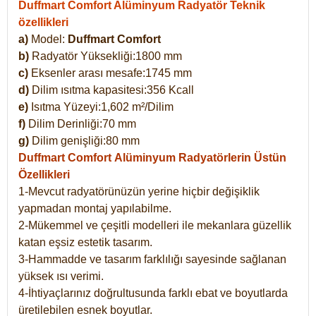
Duffmart Comfort Alüminyum Radyatör Teknik
özellikleri
a)
Model:
Duffmart Comfort
b)
Radyatör Yüksekliği:1800 mm
c)
Eksenler arası mesafe:1745 mm
d)
Dilim ısıtma kapasitesi:356 Kcall
e)
Isıtma Yüzeyi:1,602 m²/Dilim
f)
Dilim Derinliği:70 mm
g)
Dilim genişliği:80 mm
Duffmart Comfort
Alüminyum Radyatörlerin Üstün
Özellikleri
1-Mevcut radyatörünüzün yerine hiçbir değişiklik
yapmadan montaj yapılabilme.
2-Mükemmel ve çeşitli modelleri ile mekanlara güzellik
katan eşsiz estetik tasarım.
3-Hammadde ve tasarım farklılığı sayesinde sağlanan
yüksek ısı verimi.
4-İhtiyaçlarınız doğrultusunda farklı ebat ve boyutlarda
üretilebilen esnek boyutlar.