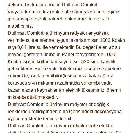
dekoratif ısıtma ürünüdür.
Duffmart Comfort
radyatörlerimizi düz renkler ile sipariş verebileceğiniz
gibi ahşap desenli natürel renklerimiz ile de satın
alabilirsiniz.
Duffmart Comfort alüminyum radyatörler yüksek
verimde ısı transferine uygun tasarlanmıştır. 1000 Kcal/h
ısıyı 0,64 litre su ile vermektedir. Bu değer ile en az su
ihtiyacı gösteren üründür. Panel radyatörlerde 1000
Kcal/h ısı için kullanılan suyun ise %20’sine karşılık
gelmektedir. Bu ise yakıt tüketiminizi asgari seviyelere
çekmekte, katılan inhibitör(tesisatınıza katacağınız
koruyucu sıvı) miktarını azaltmakta ve kombi yada
kazanınızdan kaynaklanan elektrik tüketiminizi önemli
miktarda düşürmektedir.
Duffmart Comfort alüminyum radyatörler değişik
renklerde üretildiğinden bina içerisindeki dekorasyona
uygun renklerde temin edilebilir.
Duffmart
Comfort
alüminyum radyatörlerde elektro
statik boya kullanıldığından zamanla renk solması söz