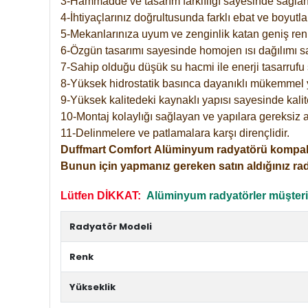
3-Hammadde ve tasarım farklılığı sayesinde sağlan
4-İhtiyaçlarınız doğrultusunda farklı ebat ve boyutla
5-Mekanlarınıza uyum ve zenginlik katan geniş renk 
6-Özgün tasarımı sayesinde homojen ısı dağılımı s
7-Sahip olduğu düşük su hacmi ile enerji tasarrufu 
8-Yüksek hidrostatik basınca dayanıklı mükemmel 
9-Yüksek kalitedeki kaynaklı yapısı sayesinde kalit
10-Montaj kolaylığı sağlayan ve yapılara gereksiz a
11-Delinmelere ve patlamalara karşı dirençlidir.
Duffmart
Comfort
Alüminyum radyatörü kompakt gir
Bunun için yapmanız gereken satın aldığınız ra
Lütfen DİKKAT:
Alüminyum radyatörler müşterile
Radyatör Modeli
Renk
Yükseklik