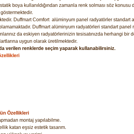
statik boya kullanıldığından zamanla renk solması söz konusu de
göstermektedir.
tedir. Duffmart
Comfort
alüminyum panel radyatörler standart as
plamamaktadır. Duffmart alüminyum radyatörleri standart panel ra
larınız da eskiyen radyatörlerinizin tesisatınızda herhangi bir d
tlarına uygun olarak üretilmektedir.
a verilen renklerde seçim yaparak kullanabilirsiniz.
ellikleri
n Özellikleri
yapmadan montaj yapılabilme.
lik katan eşsiz estetik tasarım.