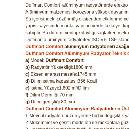
Duffmart
Comfort
alüminyum radyatörlerde elektro 
Alüminyum malzemesi korozyona yüksek dayanım 
Su içerisindeki çözünmüş oksijenden etkilenmemek
yapısı sayesinde montaj yapılan yerde fazla yer ka
sahiptir. Bu durum montaj kolaylığı sağlarken mekan
Duffmart alüminyum radyatörleri ISO VE TSE standar
Duffmart Comfort
alüminyum radyatörleri aşağıd
Duffmart Comfort Alüminyum Radyatör Teknik öz
a)
Model:
Duffmart Comfort
b)
Radyatör Yüksekliği:1800 mm
c)
Eksenler arası mesafe:1745 mm
d)
Dilim ısıtma kapasitesi:356 Kcall
e)
Isıtma Yüzeyi:1,602 m²/Dilim
f)
Dilim Derinliği:70 mm
g)
Dilim genişliği:80 mm
Duffmart Comfort
Alüminyum Radyatörlerin Üstü
1-Mevcut radyatörünüzün yerine hiçbir değişiklik 
2-Mükemmel ve çeşitli modelleri ile mekanlara güzel