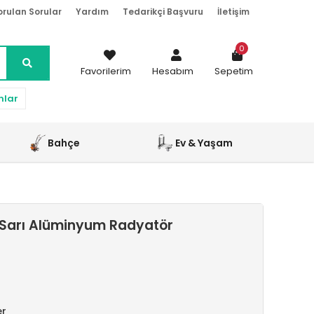
orulan Sorular
Yardım
Tedarikçi Başvuru
İletişim
0
Favorilerim
Hesabım
Sepetim
nlar
Bahçe
Ev & Yaşam
 Sarı Alüminyum Radyatör
er