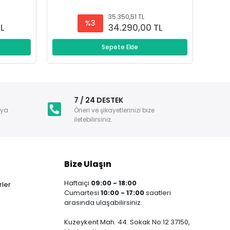
35.350,51 TL
%3
TL
34.290,00 TL
Sepete Ekle
i
7 / 24 DESTEK
nya
Öneri ve şikayetlerinizi bize
iletebilirsiniz.
Bize Ulaşın
Haftaiçi
09:00 - 18:00
ler
Cumartesi
10:00 - 17:00
saatleri
arasında ulaşabilirsiniz.
Kuzeykent Mah. 44. Sokak No:12 37150,