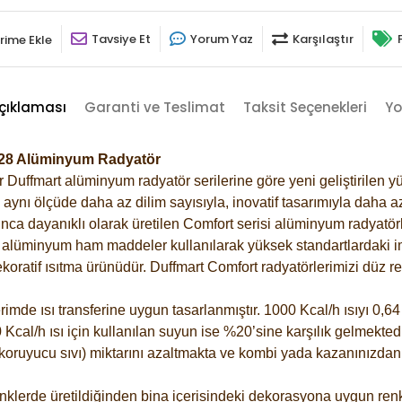
Tavsiye Et
Yorum Yaz
Karşılaştır
rime Ekle
çıklaması
Garanti ve Teslimat
Taksit Seçenekleri
Yo
1028 Alüminyum Radyatör
Duffmart alüminyum radyatör serilerine göre yeni geliştirilen yü
ynı ölçüde daha az dilim sayısıyla, inovatif tasarımıyla daha az
ca dayanıklı olarak üretilen Comfort serisi alüminyum radyatörle
alüminyum ham maddeler kullanılarak yüksek standartlardaki imal
koratif ısıtma ürünüdür.
Duffmart Comfort radyatörlerimizi düz re
de ısı transferine uygun tasarlanmıştır. 1000 Kcal/h ısıyı 0,64 l
Kcal/h ısı için kullanılan suyun ise %20’sine karşılık gelmektedir
z koruyucu sıvı) miktarını azaltmakta ve kombi yada kazanınızdan
klerde üretildiğinden bina içerisindeki dekorasyona uygun renkl