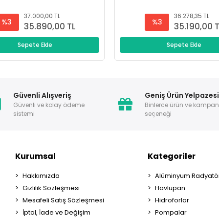
37.000,00 TL
36.278,35 TL
%3
%3
35.890,00 TL
35.190,00 
Sepete Ekle
Sepete Ekle
Güvenli Alışveriş
Geniş Ürün Yelpazes
Güvenli ve kolay ödeme
Binlerce ürün ve kampa
sistemi
seçeneği
Kurumsal
Kategoriler
Hakkımızda
Alüminyum Radyatör
Gizlilik Sözleşmesi
Havlupan
Mesafeli Satış Sözleşmesi
Hidroforlar
İptal, İade ve Değişim
Pompalar