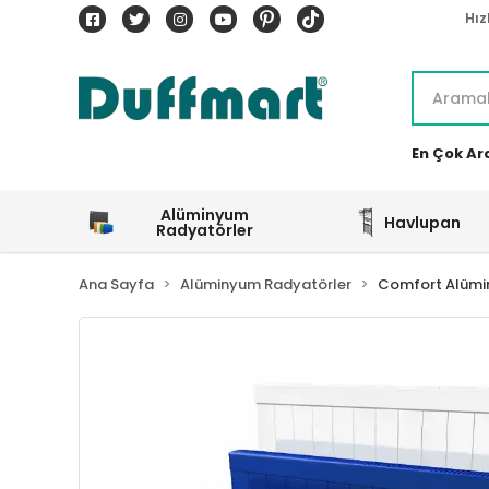
Hız
En Çok Ar
Alüminyum
Havlupan
Radyatörler
Ana Sayfa
Alüminyum Radyatörler
Comfort Alümi