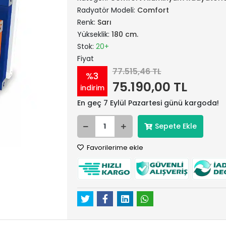
Radyatör Modeli:
Comfort
Renk:
Sarı
Yükseklik:
180 cm.
Stok:
20+
Fiyat
77.515,46 TL
%3
75.190,00 TL
indirim
En geç 7 Eylül Pazartesi günü kargoda!
Sepete Ekle
Favorilerime ekle