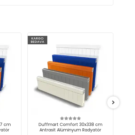
KARGO
KARG
BEDAVA
BEDAV
47 cm
Duffmart Comfort 30x338 cm
D
yatör
Antrasit Alüminyum Radyatör
A