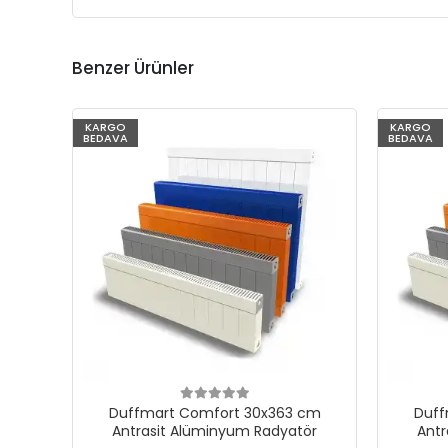
Benzer Ürünler
KARGO
KARGO
BEDAVA
BEDAVA
Duffmart Comfort 30x363 cm
Duff
Antrasit Alüminyum Radyatör
Antr