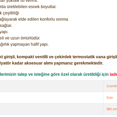
an yüksek ısı verimi.
rda üretilebilen esnek boyutlar.
çeşitliliği
ağlayarak elde edilen konforlu ısınma
sağlar.
yapı.
eli ve uzun ömürlüdür.
ğırlık yapmayan hafif yapı.
işli, kompakt ventilli ve çekirdek termostatik vana girişli o
dyatör kadar aksesuar alımı yapmanız gerekmektedir.
rimizin talep ve isteğine göre özel olarak üretildiği için
iad
Comfo
Sarı
180 c