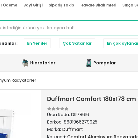
lı Ödeme
Bayi Girişi
Sipariş Takip
Havale Bildirimleri
Sıkça S
ananlar:
En Yeniler
Çok Satanlar
En çok oylana
Hidroforlar
Pompalar
nyum Radyatörler
Duffmart Comfort 180x178 cm
Ürün Kodu:
DR78616
Barkod:
8681966279925
Marka:
Duffmart
Kategori:
Comfort Alüminyum Radyatörl