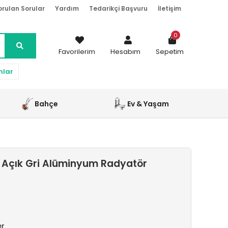
orulan Sorular
Yardım
Tedarikçi Başvuru
İletişim
0
Favorilerim
Hesabım
Sepetim
nlar
Bahçe
Ev & Yaşam
 Açık Gri Alüminyum Radyatör
er