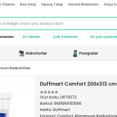
lı Ödeme
Bayi Girişi
Sipariş Takip
Havale Bildirimleri
Sıkça S
ananlar:
En Yeniler
Çok Satanlar
En çok oylana
Hidroforlar
Pompalar
nyum Radyatörler
Duffmart Comfort 200x313 cm
Ürün Kodu:
DR70072
Barkod:
8681966193566
Marka:
Duffmart
Kategori:
Comfort Alüminyum Radyatörl