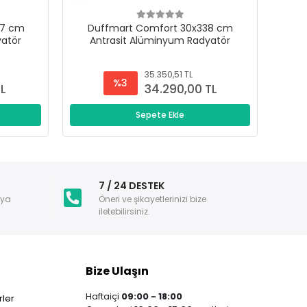
47 cm
Duffmart Comfort 30x338 cm
D
yatör
Antrasit Alüminyum Radyatör
A
35.350,51 TL
%3
TL
34.290,00 TL
Sepete Ekle
i
7 / 24 DESTEK
nya
Öneri ve şikayetlerinizi bize
iletebilirsiniz.
Bize Ulaşın
Haftaiçi
09:00 - 18:00
ler