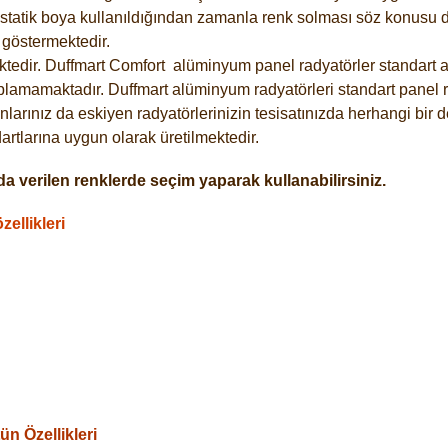
statik boya kullanıldığından zamanla renk solması söz konusu de
göstermektedir.
tedir. Duffmart
Comfort
alüminyum panel radyatörler standart as
plamamaktadır. Duffmart alüminyum radyatörleri standart panel ra
larınız da eskiyen radyatörlerinizin tesisatınızda herhangi bir d
tlarına uygun olarak üretilmektedir.
a verilen renklerde seçim yaparak kullanabilirsiniz.
ellikleri
n Özellikleri