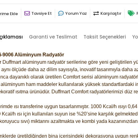
Tavsiye Et
Yorum Yaz
Karşılaştır
rime Ekle
çıklaması
Garanti ve Teslimat
Taksit Seçenekleri
Yo
Gri-9006 Alüminyum Radyatör
Duffmart alüminyum radyatör serilerine göre yeni geliştirilen yü
ynı ölçüde daha az dilim sayısıyla, inovatif tasarımıyla daha az
ca dayanıklı olarak üretilen Comfort serisi alüminyum radyatörle
alüminyum ham maddeler kullanılarak yüksek standartlardaki imal
koratif ısıtma ürünüdür.
Duffmart Comfort radyatörlerimizi düz re
de ısı transferine uygun tasarlanmıştır. 1000 Kcal/h ısıyı 0,64 l
Kcal/h ısı için kullanılan suyun ise %20’sine karşılık gelmektedir
z koruyucu sıvı) miktarını azaltmakta ve kombi yada kazanınızdan
klerde üretildiğinden bina içerisindeki dekorasyona uygun renkl