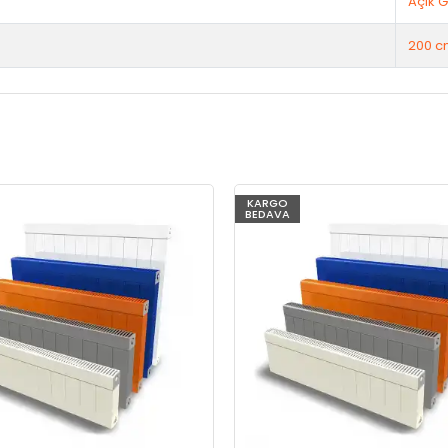
Açık G
200 c
KARGO
BEDAVA