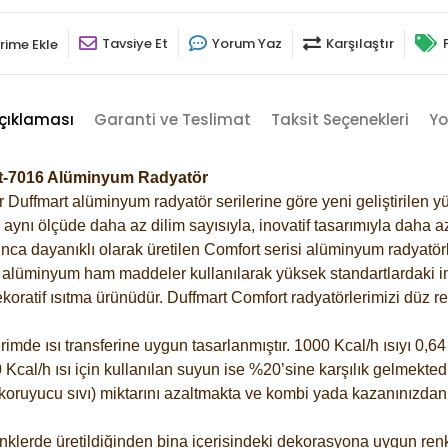
Tavsiye Et
Yorum Yaz
Karşılaştır
rime Ekle
çıklaması
Garanti ve Teslimat
Taksit Seçenekleri
Yo
sit-7016 Alüminyum Radyatör
Duffmart alüminyum radyatör serilerine göre yeni geliştirilen yü
ynı ölçüde daha az dilim sayısıyla, inovatif tasarımıyla daha az
ca dayanıklı olarak üretilen Comfort serisi alüminyum radyatörle
alüminyum ham maddeler kullanılarak yüksek standartlardaki imal
koratif ısıtma ürünüdür.
Duffmart Comfort radyatörlerimizi düz re
de ısı transferine uygun tasarlanmıştır. 1000 Kcal/h ısıyı 0,64 l
Kcal/h ısı için kullanılan suyun ise %20’sine karşılık gelmektedir
z koruyucu sıvı) miktarını azaltmakta ve kombi yada kazanınızdan
klerde üretildiğinden bina içerisindeki dekorasyona uygun renkl