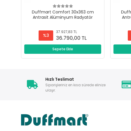
Duffmart Comfort 30x363 cm
Duff
Antrasit Alüminyum Radyatör
Antr
37.927,83 TL
%3
36.790,00 TL
Sepete Ekle
Hızlı Teslimat
Siparişleriniz en kısa sürede elinize
ulaşır.