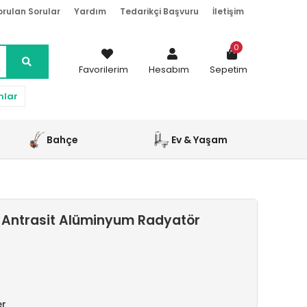
orulan Sorular
Yardım
Tedarikçi Başvuru
İletişim
0
Favorilerim
Hesabım
Sepetim
nlar
Bahçe
Ev & Yaşam
 Antrasit Alüminyum Radyatör
er