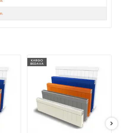
it
m.
KARGO
KARG
BEDAVA
BEDAV