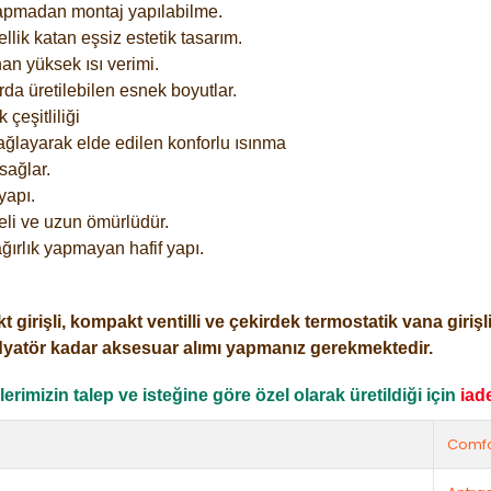
yapmadan montaj yapılabilme.
lik katan eşsiz estetik tasarım.
an yüksek ısı verimi.
rda üretilebilen esnek boyutlar.
çeşitliliği
ağlayarak elde edilen konforlu ısınma
sağlar.
yapı.
eli ve uzun ömürlüdür.
ğırlık yapmayan hafif yapı.
işli, kompakt ventilli ve çekirdek termostatik vana girişli o
dyatör kadar aksesuar alımı yapmanız gerekmektedir.
rimizin talep ve isteğine göre özel olarak üretildiği için
iad
Comfo