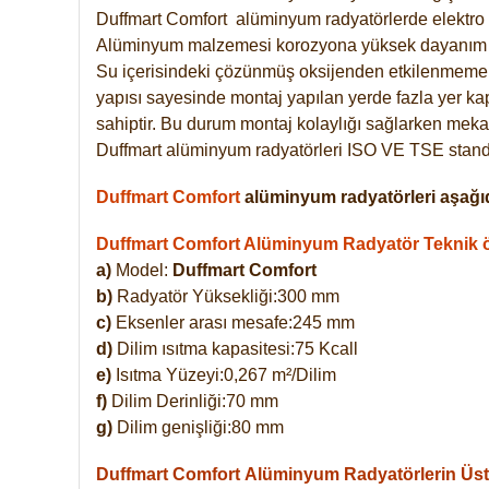
Duffmart
Comfort
alüminyum radyatörlerde elektro 
Alüminyum malzemesi korozyona yüksek dayanım 
Su içerisindeki çözünmüş oksijenden etkilenmemek
yapısı sayesinde montaj yapılan yerde fazla yer ka
sahiptir. Bu durum montaj kolaylığı sağlarken mekan
Duffmart alüminyum radyatörleri ISO VE TSE standar
Duffmart Comfort
alüminyum radyatörleri aşağıd
Duffmart Comfort Alüminyum Radyatör Teknik öz
a)
Model:
Duffmart Comfort
b)
Radyatör Yüksekliği:300 mm
c)
Eksenler arası mesafe:245 mm
d)
Dilim ısıtma kapasitesi:75 Kcall
e)
Isıtma Yüzeyi:0,267 m²/Dilim
f)
Dilim Derinliği:70 mm
g)
Dilim genişliği:80 mm
Duffmart Comfort
Alüminyum Radyatörlerin Üstü