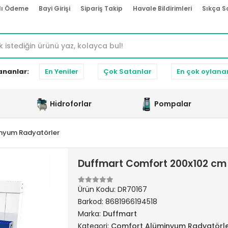
lı Ödeme
Bayi Girişi
Sipariş Takip
Havale Bildirimleri
Sıkça S
ananlar:
En Yeniler
Çok Satanlar
En çok oylana
Hidroforlar
Pompalar
nyum Radyatörler
Duffmart Comfort 200x102 cm
Ürün Kodu:
DR70167
Barkod:
8681966194518
Marka:
Duffmart
Kategori:
Comfort Alüminyum Radyatörl