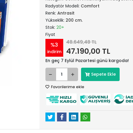
Radyatör Modeli:
Comfort
Renk:
Antrasit
Yükseklik:
200 cm.
Stok:
20+
Fiyat
48.649,48 TL
%3
47.190,00 TL
indirim
En geç 7 Eylül Pazartesi günü kargoda!
Sepete Ekle
Favorilerime ekle