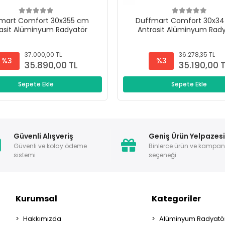
mart Comfort 30x355 cm
Duffmart Comfort 30x3
asit Alüminyum Radyatör
Antrasit Alüminyum Rad
37.000,00 TL
36.278,35 TL
%3
%3
35.890,00 TL
35.190,00 
Sepete Ekle
Sepete Ekle
Güvenli Alışveriş
Geniş Ürün Yelpazes
Güvenli ve kolay ödeme
Binlerce ürün ve kampa
sistemi
seçeneği
Kurumsal
Kategoriler
Hakkımızda
Alüminyum Radyatör