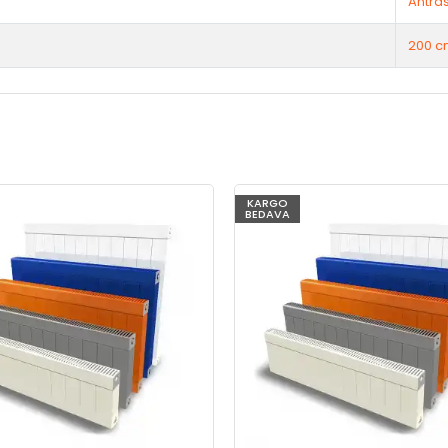
Antras
200 c
KARGO
BEDAVA