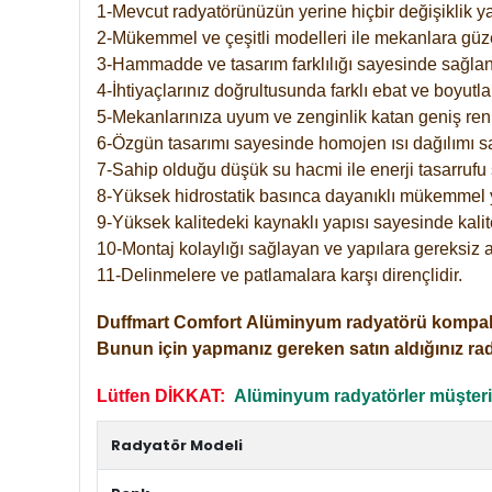
1-Mevcut radyatörünüzün yerine hiçbir değişiklik 
2-Mükemmel ve çeşitli modelleri ile mekanlara güzel
3-Hammadde ve tasarım farklılığı sayesinde sağlan
4-İhtiyaçlarınız doğrultusunda farklı ebat ve boyutla
5-Mekanlarınıza uyum ve zenginlik katan geniş renk 
6-Özgün tasarımı sayesinde homojen ısı dağılımı s
7-Sahip olduğu düşük su hacmi ile enerji tasarrufu 
8-Yüksek hidrostatik basınca dayanıklı mükemmel 
9-Yüksek kalitedeki kaynaklı yapısı sayesinde kalit
10-Montaj kolaylığı sağlayan ve yapılara gereksiz a
11-Delinmelere ve patlamalara karşı dirençlidir.
Duffmart
Comfort
Alüminyum radyatörü kompakt gir
Bunun için yapmanız gereken satın aldığınız ra
Lütfen DİKKAT:
Alüminyum radyatörler müşterile
Radyatör Modeli