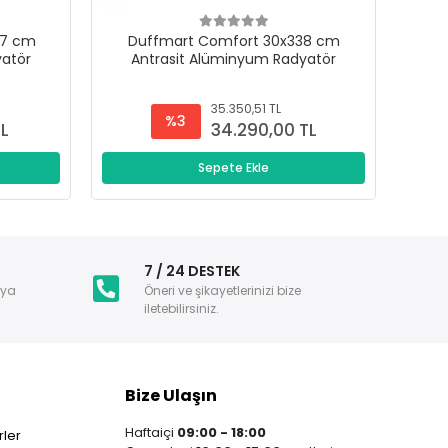
47 cm
Duffmart Comfort 30x338 cm
D
yatör
Antrasit Alüminyum Radyatör
A
35.350,51 TL
%3
TL
34.290,00 TL
Sepete Ekle
i
7 / 24 DESTEK
nya
Öneri ve şikayetlerinizi bize
iletebilirsiniz.
Bize Ulaşın
Haftaiçi
09:00 - 18:00
ler