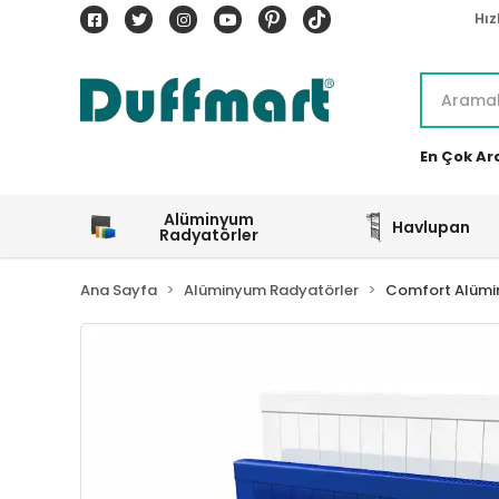
Hız
En Çok Ar
Alüminyum
Havlupan
Radyatörler
Ana Sayfa
Alüminyum Radyatörler
Comfort Alümi