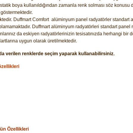
statik boya kullanıldığından zamanla renk solması söz konusu de
göstermektedir.
tedir. Duffmart
Comfort
alüminyum panel radyatörler standart as
plamamaktadır. Duffmart alüminyum radyatörleri standart panel ra
larınız da eskiyen radyatörlerinizin tesisatınızda herhangi bir d
tlarına uygun olarak üretilmektedir.
a verilen renklerde seçim yaparak kullanabilirsiniz.
ellikleri
n Özellikleri