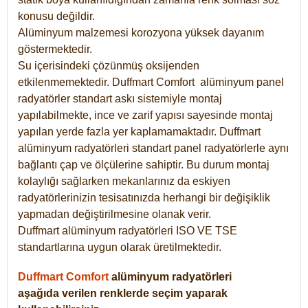
konusu değildir.
Alüminyum malzemesi korozyona yüksek dayanım
göstermektedir.
Su içerisindeki çözünmüş oksijenden
etkilenmemektedir. Duffmart
Comfort
alüminyum panel
radyatörler standart askı sistemiyle montaj
yapılabilmekte, ince ve zarif yapısı sayesinde montaj
yapılan yerde fazla yer kaplamamaktadır. Duffmart
alüminyum radyatörleri standart panel radyatörlerle aynı
bağlantı çap ve ölçülerine sahiptir. Bu durum montaj
kolaylığı sağlarken mekanlarınız da eskiyen
radyatörlerinizin tesisatınızda herhangi bir değişiklik
yapmadan değiştirilmesine olanak verir.
Duffmart alüminyum radyatörleri ISO VE TSE
standartlarına uygun olarak üretilmektedir.
Duffmart Comfort
alüminyum radyatörleri
aşağıda verilen renklerde seçim yaparak