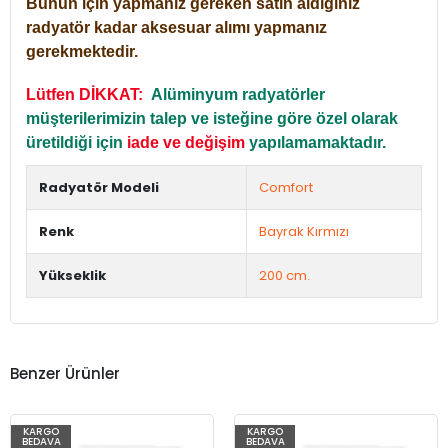
Bunun için yapmanız gereken satın aldığınız
radyatör kadar aksesuar alımı yapmanız
gerekmektedir.
Lütfen DİKKAT:
Alüminyum radyatörler
müşterilerimizin talep ve isteğine göre özel olarak
üretildiği için
iade ve değişim
yapılamamaktadır.
Radyatör Modeli
Comfort
Renk
Bayrak Kırmızı
Yükseklik
200 cm.
Benzer Ürünler
KARGO
KARGO
BEDAVA
BEDAVA