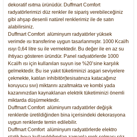
dekoratif ısıtma ürünüdür.
Duffmart Comfort
radyatörlerimizi düz renkler ile sipariş verebileceğiniz
gibi ahşap desenli natürel renklerimiz ile de satın
alabilirsiniz.
Duffmart Comfort alüminyum radyatörler yüksek
verimde ısı transferine uygun tasarlanmıştır. 1000 Kcal/h
ısıyı 0,64 litre su ile vermektedir. Bu değer ile en az su
ihtiyacı gösteren üründür. Panel radyatörlerde 1000
Kcal/h ısı için kullanılan suyun ise %20’sine karşılık
gelmektedir. Bu ise yakıt tüketiminizi asgari seviyelere
çekmekte, katılan inhibitör(tesisatınıza katacağınız
koruyucu sıvı) miktarını azaltmakta ve kombi yada
kazanınızdan kaynaklanan elektrik tüketiminizi önemli
miktarda düşürmektedir.
Duffmart Comfort alüminyum radyatörler değişik
renklerde üretildiğinden bina içerisindeki dekorasyona
uygun renklerde temin edilebilir.
Duffmart
Comfort
alüminyum radyatörlerde elektro
statik boya kullanıldığından zamanla renk solması söz