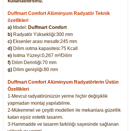
kullanabilirsiniz.
Duffmart Comfort Alüminyum Radyatör Teknik
özellikleri
a)
Model:
Duffmart Comfort
b)
Radyatör Yüksekliği:300 mm
c)
Eksenler arası mesafe:245 mm
d)
Dilim ısıtma kapasitesi:75 Kcall
e)
Isıtma Yüzeyi:0,267 m²/Dilim
f)
Dilim Derinliği:70 mm
g)
Dilim genişliği:80 mm
Duffmart Comfort
Alüminyum Radyatörlerin Üstün
Özellikleri
1-Mevcut radyatörünüzün yerine hiçbir değişiklik
yapmadan montaj yapılabilme.
2-Mükemmel ve çeşitli modelleri ile mekanlara güzellik
katan eşsiz estetik tasarım.
3-Hammadde ve tasarım farklılığı sayesinde sağlanan