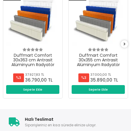
Duffmart Comfort
Duffmart Comfort
30x363 cm Antrasit
30x355 cm Antrasit
Alüminyum Radyatör
Alüminyum Radyatör
37.927,83 TL
37.000,00 TL
%3
%3
36.790,00 TL
35.890,00 TL
Sepete Ekle
Sepete Ekle
Hızlı Teslimat
Siparişleriniz en kısa sürede elinize ulaşır.