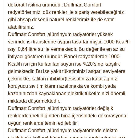
dekoratif ısıtma ürünüdür.
Duffmart Comfort
radyatörlerimizi düz renkler ile sipariş verebileceğiniz
gibi ahşap desenli natürel renklerimiz ile de satın
alabilirsiniz.
Duffmart Comfort alüminyum radyatörler yüksek
verimde ısı transferine uygun tasarlanmıştır. 1000 Kcal/h
ısıyı 0,64 litre su ile vermektedir. Bu değer ile en az su
ihtiyacı gösteren üründür. Panel radyatörlerde 1000
Kcal/h ısı için kullanılan suyun ise %20’sine karşılık
gelmektedir. Bu ise yakıt tüketiminizi asgari seviyelere
çekmekte, katılan inhibitör(tesisatınıza katacağınız
koruyucu sıvı) miktarını azaltmakta ve kombi yada
kazanınızdan kaynaklanan elektrik tüketiminizi önemli
miktarda düşürmektedir.
Duffmart Comfort alüminyum radyatörler değişik
renklerde üretildiğinden bina içerisindeki dekorasyona
uygun renklerde temin edilebilir.
Duffmart
Comfort
alüminyum radyatörlerde elektro
statik boya kullanıldığından zamanla renk solması söz