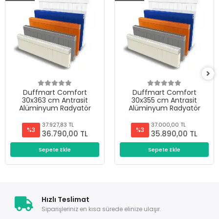
Duffmart Comfort
Duffmart Comfort
30x363 cm Antrasit
30x355 cm Antrasit
Alüminyum Radyatör
Alüminyum Radyatör
37.927,83 TL
37.000,00 TL
%3
%3
36.790,00 TL
35.890,00 TL
Sepete Ekle
Sepete Ekle
Hızlı Teslimat
Siparişleriniz en kısa sürede elinize ulaşır.