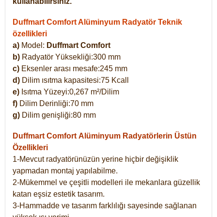
kullanabilirsiniz.
Duffmart Comfort Alüminyum Radyatör Teknik
özellikleri
a)
Model:
Duffmart Comfort
b)
Radyatör Yüksekliği:300 mm
c)
Eksenler arası mesafe:245 mm
d)
Dilim ısıtma kapasitesi:75 Kcall
e)
Isıtma Yüzeyi:0,267 m²/Dilim
f)
Dilim Derinliği:70 mm
g)
Dilim genişliği:80 mm
Duffmart Comfort
Alüminyum Radyatörlerin Üstün
Özellikleri
1-Mevcut radyatörünüzün yerine hiçbir değişiklik
yapmadan montaj yapılabilme.
2-Mükemmel ve çeşitli modelleri ile mekanlara güzellik
katan eşsiz estetik tasarım.
3-Hammadde ve tasarım farklılığı sayesinde sağlanan