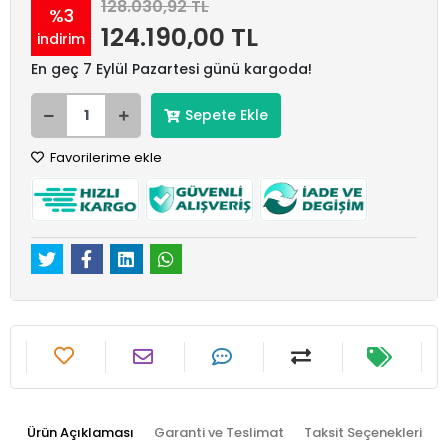
128.030,92 TL
%3
124.190,00 TL
indirim
En geç 7 Eylül Pazartesi günü kargoda!
Sepete Ekle
Favorilerime ekle
Ürün Açıklaması
Garanti ve Teslimat
Taksit Seçenekleri