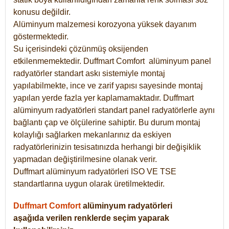
konusu değildir.
Alüminyum malzemesi korozyona yüksek dayanım
göstermektedir.
Su içerisindeki çözünmüş oksijenden
etkilenmemektedir. Duffmart
Comfort
alüminyum panel
radyatörler standart askı sistemiyle montaj
yapılabilmekte, ince ve zarif yapısı sayesinde montaj
yapılan yerde fazla yer kaplamamaktadır. Duffmart
alüminyum radyatörleri standart panel radyatörlerle aynı
bağlantı çap ve ölçülerine sahiptir. Bu durum montaj
kolaylığı sağlarken mekanlarınız da eskiyen
radyatörlerinizin tesisatınızda herhangi bir değişiklik
yapmadan değiştirilmesine olanak verir.
Duffmart alüminyum radyatörleri ISO VE TSE
standartlarına uygun olarak üretilmektedir.
Duffmart Comfort
alüminyum radyatörleri
aşağıda verilen renklerde seçim yaparak