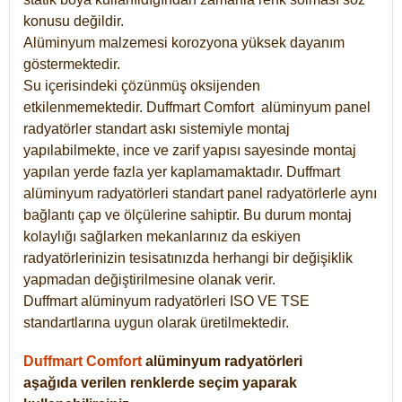
konusu değildir.
Alüminyum malzemesi korozyona yüksek dayanım
göstermektedir.
Su içerisindeki çözünmüş oksijenden
etkilenmemektedir. Duffmart
Comfort
alüminyum panel
radyatörler standart askı sistemiyle montaj
yapılabilmekte, ince ve zarif yapısı sayesinde montaj
yapılan yerde fazla yer kaplamamaktadır. Duffmart
alüminyum radyatörleri standart panel radyatörlerle aynı
bağlantı çap ve ölçülerine sahiptir. Bu durum montaj
kolaylığı sağlarken mekanlarınız da eskiyen
radyatörlerinizin tesisatınızda herhangi bir değişiklik
yapmadan değiştirilmesine olanak verir.
Duffmart alüminyum radyatörleri ISO VE TSE
standartlarına uygun olarak üretilmektedir.
Duffmart Comfort
alüminyum radyatörleri
aşağıda verilen renklerde seçim yaparak