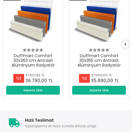
Duffmart Comfort
Duffmart Comfort
30x363 cm Antrasit
30x355 cm Antrasit
Alüminyum Radyatör
Alüminyum Radyatör
37.927,83 TL
37.000,00 TL
%3
%3
36.790,00 TL
35.890,00 TL
Sepete Ekle
Sepete Ekle
Hızlı Teslimat
Siparişleriniz en kısa sürede elinize ulaşır.