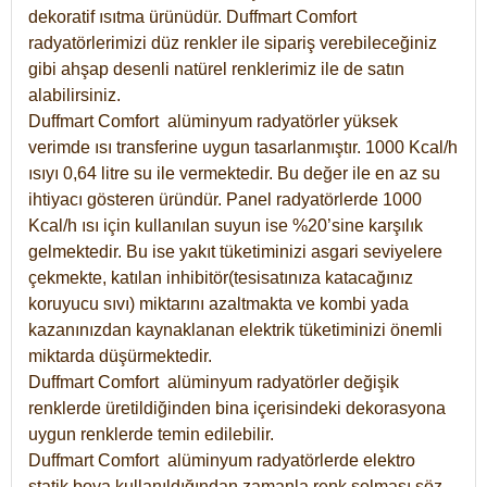
dekoratif ısıtma ürünüdür.
Duffmart Comfort
radyatörlerimizi düz renkler ile sipariş verebileceğiniz
gibi ahşap desenli natürel renklerimiz ile de satın
alabilirsiniz.
Duffmart Comfort alüminyum radyatörler yüksek
verimde ısı transferine uygun tasarlanmıştır. 1000 Kcal/h
ısıyı 0,64 litre su ile vermektedir. Bu değer ile en az su
ihtiyacı gösteren üründür. Panel radyatörlerde 1000
Kcal/h ısı için kullanılan suyun ise %20’sine karşılık
gelmektedir. Bu ise yakıt tüketiminizi asgari seviyelere
çekmekte, katılan inhibitör(tesisatınıza katacağınız
koruyucu sıvı) miktarını azaltmakta ve kombi yada
kazanınızdan kaynaklanan elektrik tüketiminizi önemli
miktarda düşürmektedir.
Duffmart Comfort alüminyum radyatörler değişik
renklerde üretildiğinden bina içerisindeki dekorasyona
uygun renklerde temin edilebilir.
Duffmart
Comfort
alüminyum radyatörlerde elektro
statik boya kullanıldığından zamanla renk solması söz