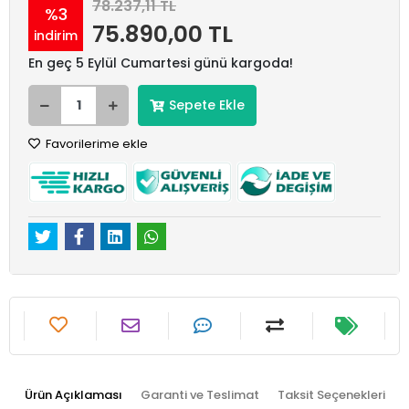
78.237,11 TL
%3
75.890,00 TL
indirim
En geç 5 Eylül Cumartesi günü kargoda!
Sepete Ekle
Favorilerime ekle
Ürün Açıklaması
Garanti ve Teslimat
Taksit Seçenekleri