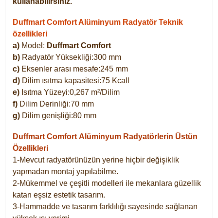
kullanabilirsiniz.
Duffmart Comfort Alüminyum Radyatör Teknik
özellikleri
a)
Model:
Duffmart Comfort
b)
Radyatör Yüksekliği:300 mm
c)
Eksenler arası mesafe:245 mm
d)
Dilim ısıtma kapasitesi:75 Kcall
e)
Isıtma Yüzeyi:0,267 m²/Dilim
f)
Dilim Derinliği:70 mm
g)
Dilim genişliği:80 mm
Duffmart Comfort
Alüminyum Radyatörlerin Üstün
Özellikleri
1-Mevcut radyatörünüzün yerine hiçbir değişiklik
yapmadan montaj yapılabilme.
2-Mükemmel ve çeşitli modelleri ile mekanlara güzellik
katan eşsiz estetik tasarım.
3-Hammadde ve tasarım farklılığı sayesinde sağlanan