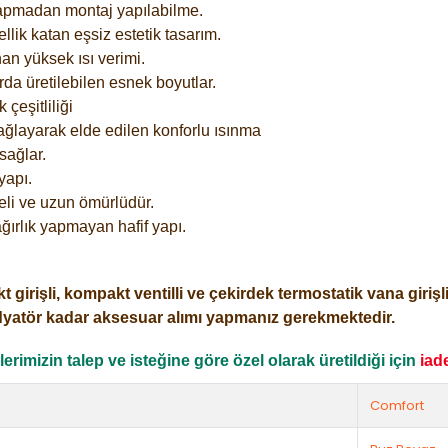
yapmadan montaj yapılabilme.
lik katan eşsiz estetik tasarım.
an yüksek ısı verimi.
rda üretilebilen esnek boyutlar.
çeşitliliği
ağlayarak elde edilen konforlu ısınma
sağlar.
yapı.
eli ve uzun ömürlüdür.
ğırlık yapmayan hafif yapı.
işli, kompakt ventilli ve çekirdek termostatik vana girişli o
dyatör kadar aksesuar alımı yapmanız gerekmektedir.
rimizin talep ve isteğine göre özel olarak üretildiği için
iad
Comfort