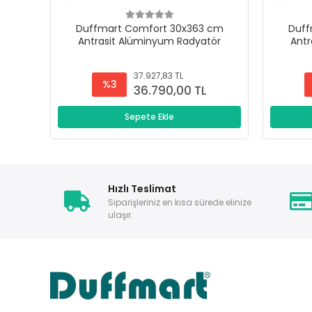
Duffmart Comfort 30x363 cm
Duff
Antrasit Alüminyum Radyatör
Antr
37.927,83 TL
%3
36.790,00 TL
Sepete Ekle
Hızlı Teslimat
Siparişleriniz en kısa sürede elinize
ulaşır.