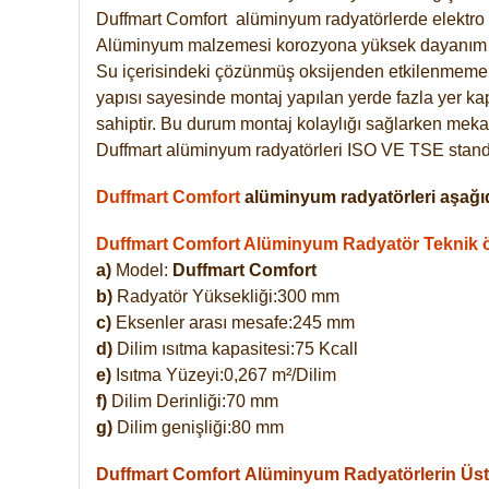
Duffmart
Comfort
alüminyum radyatörlerde elektro 
Alüminyum malzemesi korozyona yüksek dayanım 
Su içerisindeki çözünmüş oksijenden etkilenmemek
yapısı sayesinde montaj yapılan yerde fazla yer ka
sahiptir. Bu durum montaj kolaylığı sağlarken mekan
Duffmart alüminyum radyatörleri ISO VE TSE standar
Duffmart Comfort
alüminyum radyatörleri aşağıd
Duffmart Comfort Alüminyum Radyatör Teknik öz
a)
Model:
Duffmart Comfort
b)
Radyatör Yüksekliği:300 mm
c)
Eksenler arası mesafe:245 mm
d)
Dilim ısıtma kapasitesi:75 Kcall
e)
Isıtma Yüzeyi:0,267 m²/Dilim
f)
Dilim Derinliği:70 mm
g)
Dilim genişliği:80 mm
Duffmart Comfort
Alüminyum Radyatörlerin Üstü