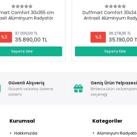
mart Comfort 30x355 cm
Duffmart Comfort 30x3
asit Alüminyum Radyatör
Antrasit Alüminyum Rad
37.000,00 TL
36.278,35 TL
%3
%3
35.890,00 TL
35.190,00 
Sepete Ekle
Sepete Ekle
Güvenli Alışveriş
Geniş Ürün Yelpazes
Güvenli ve kolay ödeme
Binlerce ürün ve kampa
sistemi
seçeneği
Kurumsal
Kategoriler
Hakkımızda
Alüminyum Radyatör