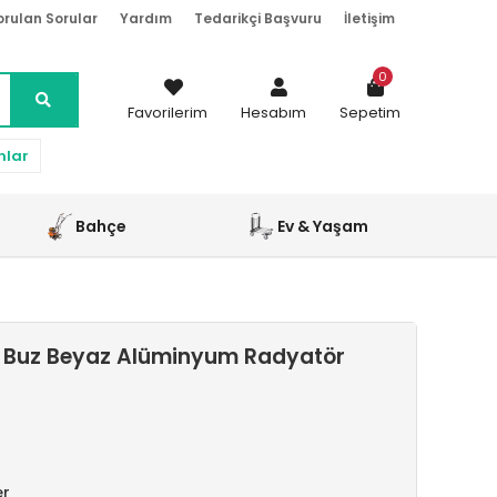
orulan Sorular
Yardım
Tedarikçi Başvuru
İletişim
0
Favorilerim
Hesabım
Sepetim
nlar
Bahçe
Ev & Yaşam
 Buz Beyaz Alüminyum Radyatör
er