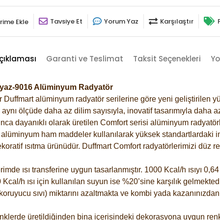
Tavsiye Et
Yorum Yaz
Karşılaştır
rime Ekle
çıklaması
Garanti ve Teslimat
Taksit Seçenekleri
Yo
Beyaz-9016 Alüminyum Radyatör
Duffmart alüminyum radyatör serilerine göre yeni geliştirilen yü
ynı ölçüde daha az dilim sayısıyla, inovatif tasarımıyla daha az
ca dayanıklı olarak üretilen Comfort serisi alüminyum radyatörle
alüminyum ham maddeler kullanılarak yüksek standartlardaki imal
koratif ısıtma ürünüdür.
Duffmart Comfort radyatörlerimizi düz re
de ısı transferine uygun tasarlanmıştır. 1000 Kcal/h ısıyı 0,64 l
Kcal/h ısı için kullanılan suyun ise %20’sine karşılık gelmektedir
z koruyucu sıvı) miktarını azaltmakta ve kombi yada kazanınızdan
klerde üretildiğinden bina içerisindeki dekorasyona uygun renkl