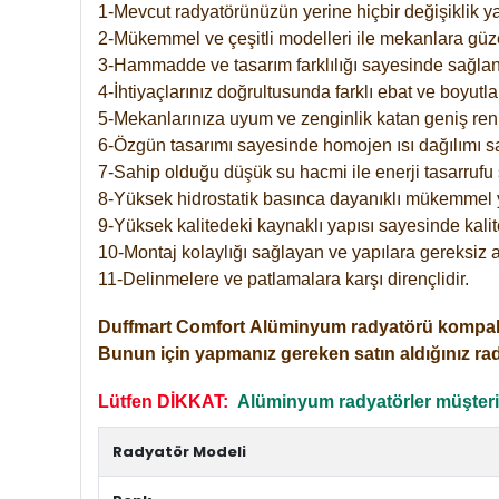
1-Mevcut radyatörünüzün yerine hiçbir değişiklik 
2-Mükemmel ve çeşitli modelleri ile mekanlara güzel
3-Hammadde ve tasarım farklılığı sayesinde sağlan
4-İhtiyaçlarınız doğrultusunda farklı ebat ve boyutla
5-Mekanlarınıza uyum ve zenginlik katan geniş renk 
6-Özgün tasarımı sayesinde homojen ısı dağılımı s
7-Sahip olduğu düşük su hacmi ile enerji tasarrufu 
8-Yüksek hidrostatik basınca dayanıklı mükemmel 
9-Yüksek kalitedeki kaynaklı yapısı sayesinde kalit
10-Montaj kolaylığı sağlayan ve yapılara gereksiz a
11-Delinmelere ve patlamalara karşı dirençlidir.
Duffmart
Comfort
Alüminyum radyatörü kompakt gir
Bunun için yapmanız gereken satın aldığınız ra
Lütfen DİKKAT:
Alüminyum radyatörler müşterile
Radyatör Modeli