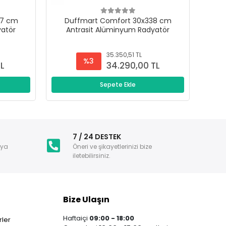
47 cm
Duffmart Comfort 30x338 cm
D
yatör
Antrasit Alüminyum Radyatör
A
35.350,51 TL
%3
TL
34.290,00 TL
Sepete Ekle
i
7 / 24 DESTEK
nya
Öneri ve şikayetlerinizi bize
iletebilirsiniz.
Bize Ulaşın
Haftaiçi
09:00 - 18:00
ler