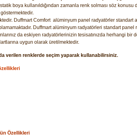
statik boya kullanıldığından zamanla renk solması söz konusu de
göstermektedir.
tedir. Duffmart
Comfort
alüminyum panel radyatörler standart as
plamamaktadır. Duffmart alüminyum radyatörleri standart panel ra
larınız da eskiyen radyatörlerinizin tesisatınızda herhangi bir d
tlarına uygun olarak üretilmektedir.
a verilen renklerde seçim yaparak kullanabilirsiniz.
ellikleri
n Özellikleri