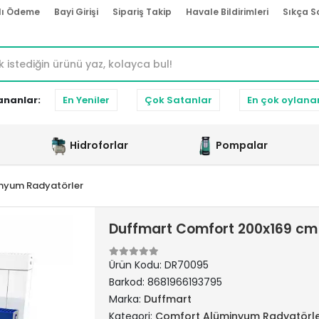
lı Ödeme
Bayi Girişi
Sipariş Takip
Havale Bildirimleri
Sıkça S
ananlar:
En Yeniler
Çok Satanlar
En çok oylana
Hidroforlar
Pompalar
nyum Radyatörler
Duffmart Comfort 200x169 cm
Ürün Kodu:
DR70095
Barkod:
8681966193795
Marka:
Duffmart
Kategori:
Comfort Alüminyum Radyatörl