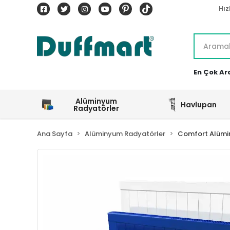
Hız
En Çok Ar
Alüminyum
Havlupan
Radyatörler
Ana Sayfa
Alüminyum Radyatörler
Comfort Alümi