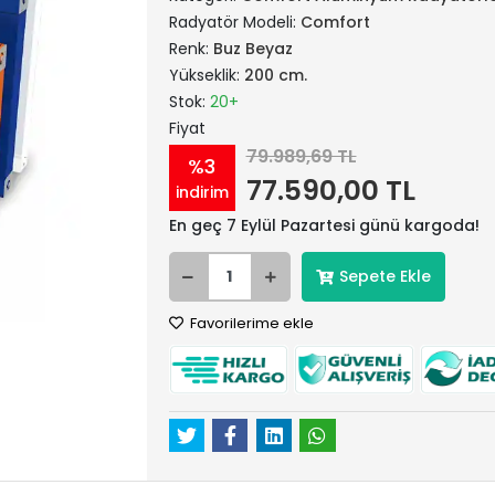
Radyatör Modeli:
Comfort
Renk:
Buz Beyaz
Yükseklik:
200 cm.
Stok:
20+
Fiyat
79.989,69 TL
%3
77.590,00 TL
indirim
En geç 7 Eylül Pazartesi günü kargoda!
Sepete Ekle
Favorilerime ekle