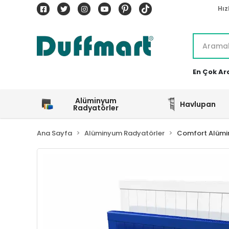
Hız
En Çok Ar
Alüminyum
Havlupan
Radyatörler
Ana Sayfa
Alüminyum Radyatörler
Comfort Alümi