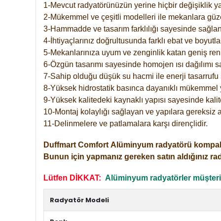
1-Mevcut radyatörünüzün yerine hiçbir değişiklik 
2-Mükemmel ve çeşitli modelleri ile mekanlara güzel
3-Hammadde ve tasarım farklılığı sayesinde sağlan
4-İhtiyaçlarınız doğrultusunda farklı ebat ve boyutla
5-Mekanlarınıza uyum ve zenginlik katan geniş renk 
6-Özgün tasarımı sayesinde homojen ısı dağılımı s
7-Sahip olduğu düşük su hacmi ile enerji tasarrufu 
8-Yüksek hidrostatik basınca dayanıklı mükemmel 
9-Yüksek kalitedeki kaynaklı yapısı sayesinde kalit
10-Montaj kolaylığı sağlayan ve yapılara gereksiz a
11-Delinmelere ve patlamalara karşı dirençlidir.
Duffmart
Comfort
Alüminyum radyatörü kompakt gir
Bunun için yapmanız gereken satın aldığınız ra
Lütfen DİKKAT:
Alüminyum radyatörler müşterile
Radyatör Modeli