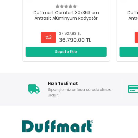
Duffmart Comfort 30x363 cm
Duff
Antrasit Alüminyum Radyatör
Antr
37.927,83 TL
%3
36.790,00 TL
Sepete Ekle
Hızlı Teslimat
Siparişleriniz en kısa sürede elinize
ulaşır.