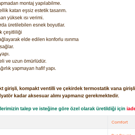
yapmadan montaj yapılabilme.
lik katan eşsiz estetik tasarım.
an yüksek ısı verimi.
rda üretilebilen esnek boyutlar.
çeşitliliği
ağlayarak elde edilen konforlu ısınma
sağlar.
yapı.
eli ve uzun ömürlüdür.
ğırlık yapmayan hafif yapı.
işli, kompakt ventilli ve çekirdek termostatik vana girişli o
dyatör kadar aksesuar alımı yapmanız gerekmektedir.
rimizin talep ve isteğine göre özel olarak üretildiği için
iad
Comfort