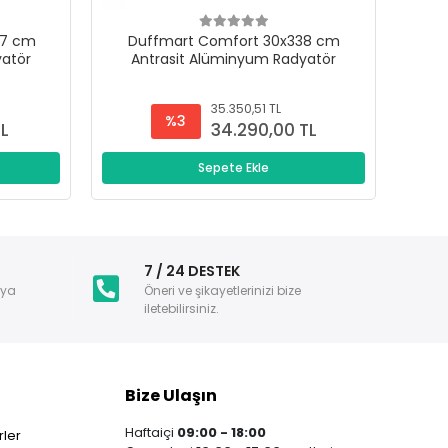
47 cm
Duffmart Comfort 30x338 cm
D
yatör
Antrasit Alüminyum Radyatör
A
35.350,51 TL
%3
TL
34.290,00 TL
Sepete Ekle
i
7 / 24 DESTEK
nya
Öneri ve şikayetlerinizi bize
iletebilirsiniz.
Bize Ulaşın
Haftaiçi
09:00 - 18:00
ler