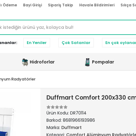
lı Ödeme
Bayi Girişi
Sipariş Takip
Havale Bildirimleri
Sıkça S
ananlar:
En Yeniler
Çok Satanlar
En çok oylana
Hidroforlar
Pompalar
nyum Radyatörler
Duffmart Comfort 200x330 cm
Ürün Kodu:
DR70114
Barkod:
8681966193986
Marka:
Duffmart
Kategori:
Comfort Alüminyum Radyatörl