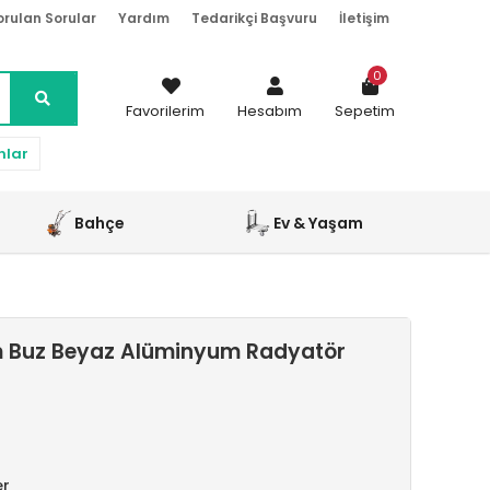
orulan Sorular
Yardım
Tedarikçi Başvuru
İletişim
0
Favorilerim
Hesabım
Sepetim
nlar
Bahçe
Ev & Yaşam
 Buz Beyaz Alüminyum Radyatör
er