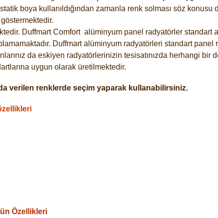
statik boya kullanıldığından zamanla renk solması söz konusu de
göstermektedir.
tedir. Duffmart
Comfort
alüminyum panel radyatörler standart as
plamamaktadır. Duffmart alüminyum radyatörleri standart panel ra
larınız da eskiyen radyatörlerinizin tesisatınızda herhangi bir d
tlarına uygun olarak üretilmektedir.
a verilen renklerde seçim yaparak kullanabilirsiniz.
ellikleri
n Özellikleri