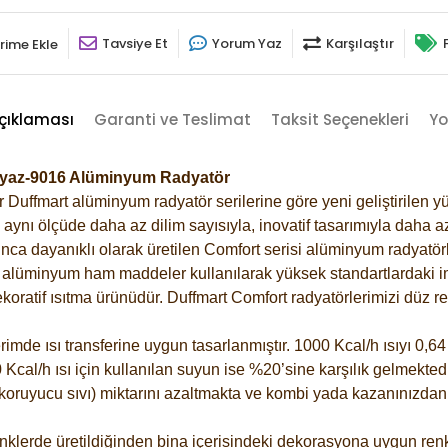
Tavsiye Et
Yorum Yaz
Karşılaştır
rime Ekle
çıklaması
Garanti ve Teslimat
Taksit Seçenekleri
Yo
Beyaz-9016 Alüminyum Radyatör
Duffmart alüminyum radyatör serilerine göre yeni geliştirilen yü
ynı ölçüde daha az dilim sayısıyla, inovatif tasarımıyla daha az
ca dayanıklı olarak üretilen Comfort serisi alüminyum radyatörle
alüminyum ham maddeler kullanılarak yüksek standartlardaki imal
koratif ısıtma ürünüdür.
Duffmart Comfort radyatörlerimizi düz re
de ısı transferine uygun tasarlanmıştır. 1000 Kcal/h ısıyı 0,64 l
Kcal/h ısı için kullanılan suyun ise %20’sine karşılık gelmektedir
z koruyucu sıvı) miktarını azaltmakta ve kombi yada kazanınızdan
klerde üretildiğinden bina içerisindeki dekorasyona uygun renkl