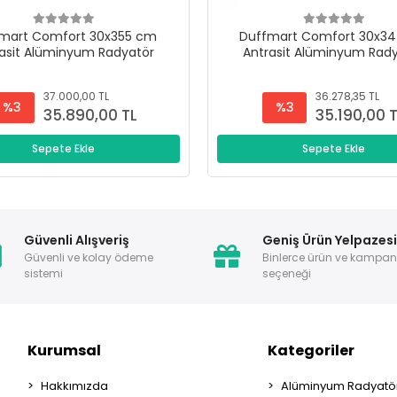
mart Comfort 30x355 cm
Duffmart Comfort 30x3
asit Alüminyum Radyatör
Antrasit Alüminyum Rad
37.000,00 TL
36.278,35 TL
%3
%3
35.890,00 TL
35.190,00 
Sepete Ekle
Sepete Ekle
Güvenli Alışveriş
Geniş Ürün Yelpazes
Güvenli ve kolay ödeme
Binlerce ürün ve kampa
sistemi
seçeneği
Kurumsal
Kategoriler
Hakkımızda
Alüminyum Radyatör