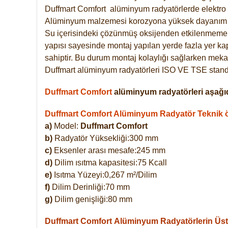
Duffmart
Comfort
alüminyum radyatörlerde elektro 
Alüminyum malzemesi korozyona yüksek dayanım 
Su içerisindeki çözünmüş oksijenden etkilenmemek
yapısı sayesinde montaj yapılan yerde fazla yer ka
sahiptir. Bu durum montaj kolaylığı sağlarken mekan
Duffmart alüminyum radyatörleri ISO VE TSE standar
Duffmart Comfort
alüminyum radyatörleri aşağıd
Duffmart Comfort Alüminyum Radyatör Teknik öz
a)
Model:
Duffmart Comfort
b)
Radyatör Yüksekliği:300 mm
c)
Eksenler arası mesafe:245 mm
d)
Dilim ısıtma kapasitesi:75 Kcall
e)
Isıtma Yüzeyi:0,267 m²/Dilim
f)
Dilim Derinliği:70 mm
g)
Dilim genişliği:80 mm
Duffmart Comfort
Alüminyum Radyatörlerin Üstü