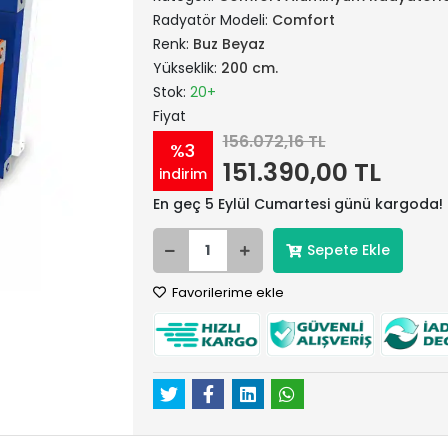
Radyatör Modeli:
Comfort
Renk:
Buz Beyaz
Yükseklik:
200 cm.
Stok:
20+
Fiyat
156.072,16 TL
%3
151.390,00 TL
indirim
En geç 5 Eylül Cumartesi günü kargoda!
Sepete Ekle
Favorilerime ekle