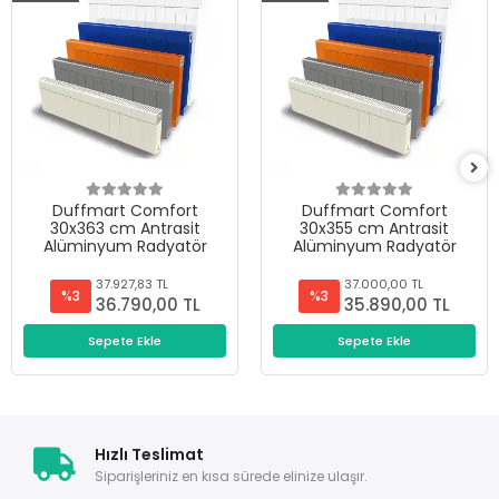
Duffmart Comfort
Duffmart Comfort
30x363 cm Antrasit
30x355 cm Antrasit
Alüminyum Radyatör
Alüminyum Radyatör
37.927,83 TL
37.000,00 TL
%3
%3
36.790,00 TL
35.890,00 TL
Sepete Ekle
Sepete Ekle
Hızlı Teslimat
Siparişleriniz en kısa sürede elinize ulaşır.