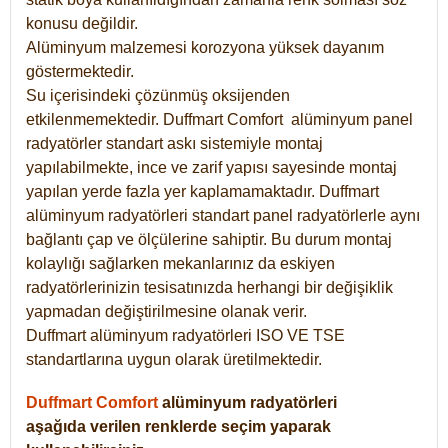
konusu değildir.
Alüminyum malzemesi korozyona yüksek dayanım
göstermektedir.
Su içerisindeki çözünmüş oksijenden
etkilenmemektedir. Duffmart
Comfort
alüminyum panel
radyatörler standart askı sistemiyle montaj
yapılabilmekte, ince ve zarif yapısı sayesinde montaj
yapılan yerde fazla yer kaplamamaktadır. Duffmart
alüminyum radyatörleri standart panel radyatörlerle aynı
bağlantı çap ve ölçülerine sahiptir. Bu durum montaj
kolaylığı sağlarken mekanlarınız da eskiyen
radyatörlerinizin tesisatınızda herhangi bir değişiklik
yapmadan değiştirilmesine olanak verir.
Duffmart alüminyum radyatörleri ISO VE TSE
standartlarına uygun olarak üretilmektedir.
Duffmart Comfort
alüminyum radyatörleri
aşağıda verilen renklerde seçim yaparak