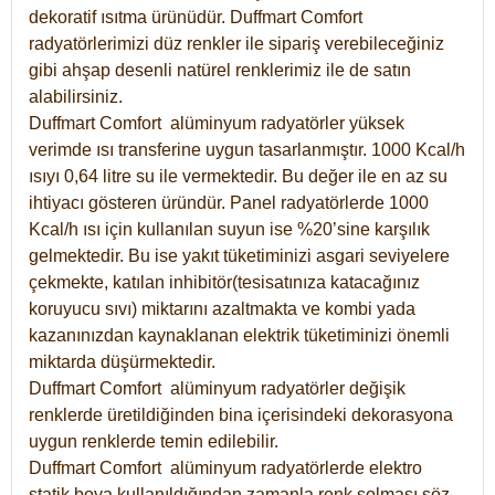
dekoratif ısıtma ürünüdür.
Duffmart Comfort
radyatörlerimizi düz renkler ile sipariş verebileceğiniz
gibi ahşap desenli natürel renklerimiz ile de satın
alabilirsiniz.
Duffmart Comfort alüminyum radyatörler yüksek
verimde ısı transferine uygun tasarlanmıştır. 1000 Kcal/h
ısıyı 0,64 litre su ile vermektedir. Bu değer ile en az su
ihtiyacı gösteren üründür. Panel radyatörlerde 1000
Kcal/h ısı için kullanılan suyun ise %20’sine karşılık
gelmektedir. Bu ise yakıt tüketiminizi asgari seviyelere
çekmekte, katılan inhibitör(tesisatınıza katacağınız
koruyucu sıvı) miktarını azaltmakta ve kombi yada
kazanınızdan kaynaklanan elektrik tüketiminizi önemli
miktarda düşürmektedir.
Duffmart Comfort alüminyum radyatörler değişik
renklerde üretildiğinden bina içerisindeki dekorasyona
uygun renklerde temin edilebilir.
Duffmart
Comfort
alüminyum radyatörlerde elektro
statik boya kullanıldığından zamanla renk solması söz