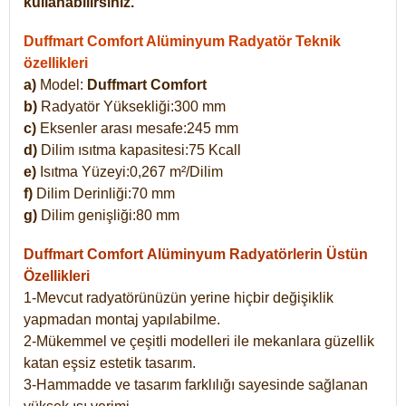
kullanabilirsiniz.
Duffmart Comfort Alüminyum Radyatör Teknik
özellikleri
a)
Model:
Duffmart Comfort
b)
Radyatör Yüksekliği:300 mm
c)
Eksenler arası mesafe:245 mm
d)
Dilim ısıtma kapasitesi:75 Kcall
e)
Isıtma Yüzeyi:0,267 m²/Dilim
f)
Dilim Derinliği:70 mm
g)
Dilim genişliği:80 mm
Duffmart Comfort
Alüminyum Radyatörlerin Üstün
Özellikleri
1-Mevcut radyatörünüzün yerine hiçbir değişiklik
yapmadan montaj yapılabilme.
2-Mükemmel ve çeşitli modelleri ile mekanlara güzellik
katan eşsiz estetik tasarım.
3-Hammadde ve tasarım farklılığı sayesinde sağlanan