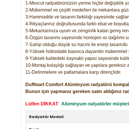
1-Mevcut radyatörünüzün yerine hiçbir değişiklik 
2-Mükemmel ve çeşitli modelleri ile mekanlara güzel
3-Hammadde ve tasarım farklılığı sayesinde sağlan
4-İhtiyaçlarınız doğrultusunda farklı ebat ve boyutla
5-Mekanlarınıza uyum ve zenginlik katan geniş renk 
6-Özgün tasarımı sayesinde homojen ısı dağılımı s
7-Sahip olduğu düşük su hacmi ile enerji tasarrufu 
8-Yüksek hidrostatik basınca dayanıklı mükemmel 
9-Yüksek kalitedeki kaynaklı yapısı sayesinde kalit
10-Montaj kolaylığı sağlayan ve yapılara gereksiz a
11-Delinmelere ve patlamalara karşı dirençlidir.
Duffmart
Comfort
Alüminyum radyatörü kompakt gir
Bunun için yapmanız gereken satın aldığınız ra
Lütfen DİKKAT:
Alüminyum radyatörler müşterile
Radyatör Modeli