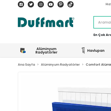
Hız
En Çok Ar
Alüminyum
Havlupan
Radyatörler
Ana Sayfa
Alüminyum Radyatörler
Comfort Alümi