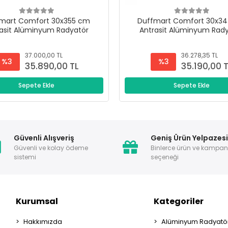
mart Comfort 30x355 cm
Duffmart Comfort 30x3
asit Alüminyum Radyatör
Antrasit Alüminyum Rad
37.000,00 TL
36.278,35 TL
%3
%3
35.890,00 TL
35.190,00 
Sepete Ekle
Sepete Ekle
Güvenli Alışveriş
Geniş Ürün Yelpazes
Güvenli ve kolay ödeme
Binlerce ürün ve kampa
sistemi
seçeneği
Kurumsal
Kategoriler
Hakkımızda
Alüminyum Radyatör