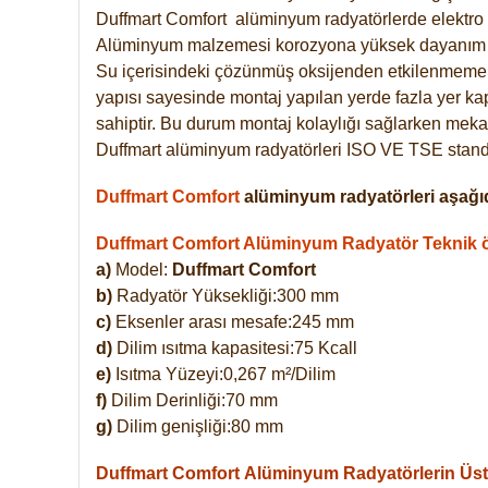
Duffmart
Comfort
alüminyum radyatörlerde elektro 
Alüminyum malzemesi korozyona yüksek dayanım 
Su içerisindeki çözünmüş oksijenden etkilenmemek
yapısı sayesinde montaj yapılan yerde fazla yer ka
sahiptir. Bu durum montaj kolaylığı sağlarken mekan
Duffmart alüminyum radyatörleri ISO VE TSE standar
Duffmart Comfort
alüminyum radyatörleri aşağıd
Duffmart Comfort Alüminyum Radyatör Teknik öz
a)
Model:
Duffmart Comfort
b)
Radyatör Yüksekliği:300 mm
c)
Eksenler arası mesafe:245 mm
d)
Dilim ısıtma kapasitesi:75 Kcall
e)
Isıtma Yüzeyi:0,267 m²/Dilim
f)
Dilim Derinliği:70 mm
g)
Dilim genişliği:80 mm
Duffmart Comfort
Alüminyum Radyatörlerin Üstü