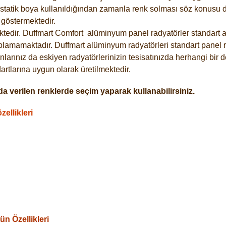
statik boya kullanıldığından zamanla renk solması söz konusu de
göstermektedir.
tedir. Duffmart
Comfort
alüminyum panel radyatörler standart as
plamamaktadır. Duffmart alüminyum radyatörleri standart panel ra
larınız da eskiyen radyatörlerinizin tesisatınızda herhangi bir d
tlarına uygun olarak üretilmektedir.
a verilen renklerde seçim yaparak kullanabilirsiniz.
ellikleri
n Özellikleri