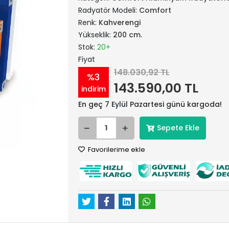
Radyatör Modeli:
Comfort
Renk:
Kahverengi
Yükseklik:
200 cm.
Stok:
20+
Fiyat
148.030,92 TL
%3
143.590,00 TL
indirim
En geç 7 Eylül Pazartesi günü kargoda!
Sepete Ekle
Favorilerime ekle