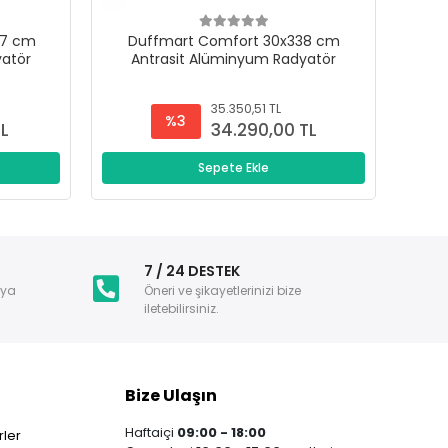
47 cm
Duffmart Comfort 30x338 cm
D
yatör
Antrasit Alüminyum Radyatör
A
35.350,51 TL
%3
TL
34.290,00 TL
Sepete Ekle
i
7 / 24 DESTEK
nya
Öneri ve şikayetlerinizi bize
iletebilirsiniz.
Bize Ulaşın
Haftaiçi
09:00 - 18:00
ler