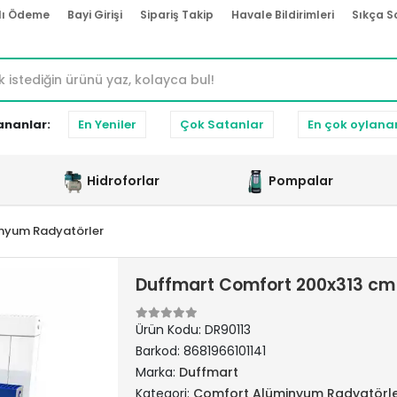
lı Ödeme
Bayi Girişi
Sipariş Takip
Havale Bildirimleri
Sıkça S
ananlar:
En Yeniler
Çok Satanlar
En çok oylana
Hidroforlar
Pompalar
nyum Radyatörler
Duffmart Comfort 200x313 cm
Ürün Kodu:
DR90113
Barkod:
8681966101141
Marka:
Duffmart
Kategori:
Comfort Alüminyum Radyatörl