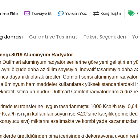
Tavsiye Et
Yorum Yaz
Karşılaştır
rime Ekle
çıklaması
Garanti ve Teslimat
Taksit Seçenekleri
Yo
erengi-8019 Alüminyum Radyatör
Duffmart alüminyum radyatör serilerine göre yeni geliştirilen yü
ynı ölçüde daha az dilim sayısıyla, inovatif tasarımıyla daha az
ca dayanıklı olarak üretilen Comfort serisi alüminyum radyatörle
alüminyum ham maddeler kullanılarak yüksek standartlardaki imal
koratif ısıtma ürünüdür.
Duffmart Comfort radyatörlerimizi düz re
de ısı transferine uygun tasarlanmıştır. 1000 Kcal/h ısıyı 0,64 l
Kcal/h ısı için kullanılan suyun ise %20’sine karşılık gelmektedir
z koruyucu sıvı) miktarını azaltmakta ve kombi yada kazanınızdan
klerde üretildiğinden bina içerisindeki dekorasyona uygun renkl