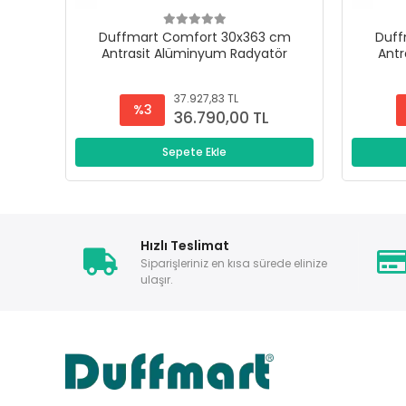
Duffmart Comfort 30x363 cm
Duff
Antrasit Alüminyum Radyatör
Antr
37.927,83 TL
%3
36.790,00 TL
Sepete Ekle
Hızlı Teslimat
Siparişleriniz en kısa sürede elinize
ulaşır.