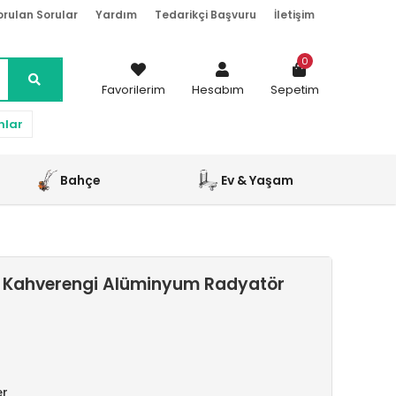
orulan Sorular
Yardım
Tedarikçi Başvuru
İletişim
0
Favorilerim
Hesabım
Sepetim
nlar
Bahçe
Ev & Yaşam
 Kahverengi Alüminyum Radyatör
er