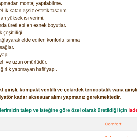
yapmadan montaj yapılabilme.
lik katan eşsiz estetik tasarım.
an yüksek ısı verimi.
rda üretilebilen esnek boyutlar.
çeşitliliği
ağlayarak elde edilen konforlu ısınma
sağlar.
yapı.
eli ve uzun ömürlüdür.
ğırlık yapmayan hafif yapı.
işli, kompakt ventilli ve çekirdek termostatik vana girişli o
dyatör kadar aksesuar alımı yapmanız gerekmektedir.
rimizin talep ve isteğine göre özel olarak üretildiği için
iad
Comfort