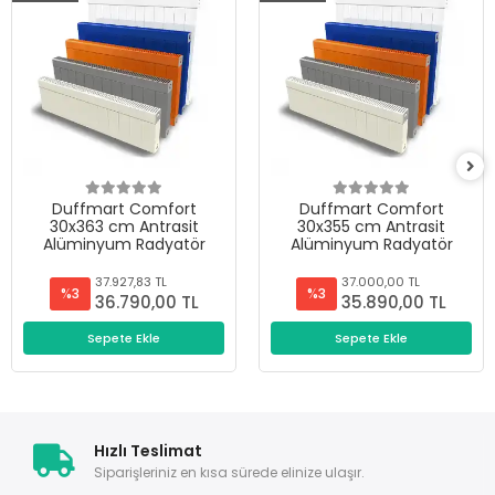
Duffmart Comfort
Duffmart Comfort
30x363 cm Antrasit
30x355 cm Antrasit
Alüminyum Radyatör
Alüminyum Radyatör
37.927,83 TL
37.000,00 TL
%3
%3
36.790,00 TL
35.890,00 TL
Sepete Ekle
Sepete Ekle
Hızlı Teslimat
Siparişleriniz en kısa sürede elinize ulaşır.