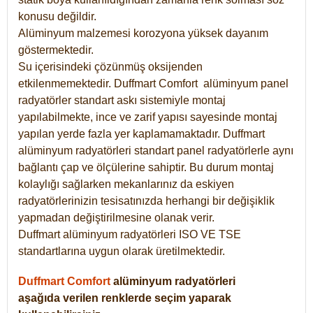
konusu değildir.
Alüminyum malzemesi korozyona yüksek dayanım
göstermektedir.
Su içerisindeki çözünmüş oksijenden
etkilenmemektedir. Duffmart
Comfort
alüminyum panel
radyatörler standart askı sistemiyle montaj
yapılabilmekte, ince ve zarif yapısı sayesinde montaj
yapılan yerde fazla yer kaplamamaktadır. Duffmart
alüminyum radyatörleri standart panel radyatörlerle aynı
bağlantı çap ve ölçülerine sahiptir. Bu durum montaj
kolaylığı sağlarken mekanlarınız da eskiyen
radyatörlerinizin tesisatınızda herhangi bir değişiklik
yapmadan değiştirilmesine olanak verir.
Duffmart alüminyum radyatörleri ISO VE TSE
standartlarına uygun olarak üretilmektedir.
Duffmart Comfort
alüminyum radyatörleri
aşağıda verilen renklerde seçim yaparak