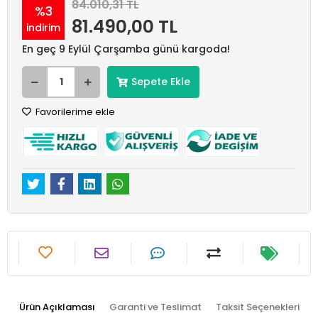
84.010,31 TL
%3
81.490,00 TL
indirim
En geç 9 Eylül Çarşamba günü kargoda!
Sepete Ekle
Favorilerime ekle
Ürün Açıklaması
Garanti ve Teslimat
Taksit Seçenekleri