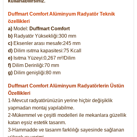
kullanabilirsiniz.
Duffmart Comfort Alüminyum Radyatör Teknik
özellikleri
a)
Model:
Duffmart Comfort
b)
Radyatör Yüksekliği:300 mm
c)
Eksenler arası mesafe:245 mm
d)
Dilim ısıtma kapasitesi:75 Kcall
e)
Isıtma Yüzeyi:0,267 m²/Dilim
f)
Dilim Derinliği:70 mm
g)
Dilim genişliği:80 mm
Duffmart Comfort
Alüminyum Radyatörlerin Üstün
Özellikleri
1-Mevcut radyatörünüzün yerine hiçbir değişiklik
yapmadan montaj yapılabilme.
2-Mükemmel ve çeşitli modelleri ile mekanlara güzellik
katan eşsiz estetik tasarım.
3-Hammadde ve tasarım farklılığı sayesinde sağlanan