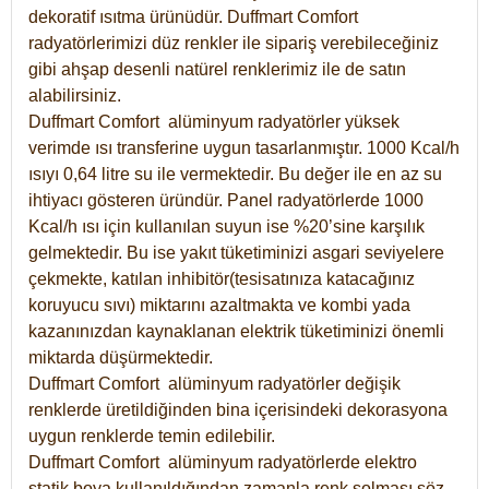
dekoratif ısıtma ürünüdür.
Duffmart Comfort
radyatörlerimizi düz renkler ile sipariş verebileceğiniz
gibi ahşap desenli natürel renklerimiz ile de satın
alabilirsiniz.
Duffmart Comfort alüminyum radyatörler yüksek
verimde ısı transferine uygun tasarlanmıştır. 1000 Kcal/h
ısıyı 0,64 litre su ile vermektedir. Bu değer ile en az su
ihtiyacı gösteren üründür. Panel radyatörlerde 1000
Kcal/h ısı için kullanılan suyun ise %20’sine karşılık
gelmektedir. Bu ise yakıt tüketiminizi asgari seviyelere
çekmekte, katılan inhibitör(tesisatınıza katacağınız
koruyucu sıvı) miktarını azaltmakta ve kombi yada
kazanınızdan kaynaklanan elektrik tüketiminizi önemli
miktarda düşürmektedir.
Duffmart Comfort alüminyum radyatörler değişik
renklerde üretildiğinden bina içerisindeki dekorasyona
uygun renklerde temin edilebilir.
Duffmart
Comfort
alüminyum radyatörlerde elektro
statik boya kullanıldığından zamanla renk solması söz