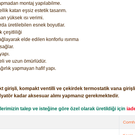
yapmadan montaj yapılabilme.
lik katan eşsiz estetik tasarım.
an yüksek ısı verimi.
rda üretilebilen esnek boyutlar.
çeşitliliği
ağlayarak elde edilen konforlu ısınma
sağlar.
yapı.
eli ve uzun ömürlüdür.
ğırlık yapmayan hafif yapı.
işli, kompakt ventilli ve çekirdek termostatik vana girişli o
dyatör kadar aksesuar alımı yapmanız gerekmektedir.
rimizin talep ve isteğine göre özel olarak üretildiği için
iad
Comfo