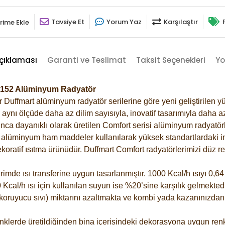
Tavsiye Et
Yorum Yaz
Karşılaştır
rime Ekle
çıklaması
Garanti ve Teslimat
Taksit Seçenekleri
Yo
-7152 Alüminyum Radyatör
Duffmart alüminyum radyatör serilerine göre yeni geliştirilen yü
ynı ölçüde daha az dilim sayısıyla, inovatif tasarımıyla daha az
ca dayanıklı olarak üretilen Comfort serisi alüminyum radyatörle
alüminyum ham maddeler kullanılarak yüksek standartlardaki imal
koratif ısıtma ürünüdür.
Duffmart Comfort radyatörlerimizi düz re
de ısı transferine uygun tasarlanmıştır. 1000 Kcal/h ısıyı 0,64 l
Kcal/h ısı için kullanılan suyun ise %20’sine karşılık gelmektedir
z koruyucu sıvı) miktarını azaltmakta ve kombi yada kazanınızdan
klerde üretildiğinden bina içerisindeki dekorasyona uygun renkl