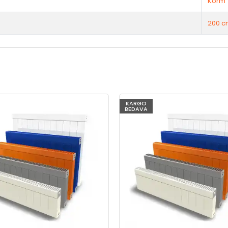
Korm
200 c
KARGO
BEDAVA