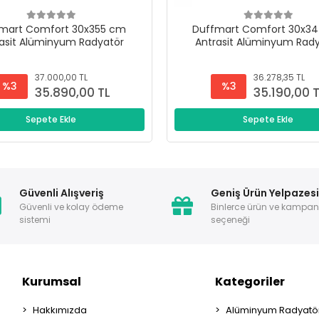
mart Comfort 30x355 cm
Duffmart Comfort 30x3
asit Alüminyum Radyatör
Antrasit Alüminyum Rad
37.000,00 TL
36.278,35 TL
%3
%3
35.890,00 TL
35.190,00 
Sepete Ekle
Sepete Ekle
Güvenli Alışveriş
Geniş Ürün Yelpazes
Güvenli ve kolay ödeme
Binlerce ürün ve kampa
sistemi
seçeneği
Kurumsal
Kategoriler
Hakkımızda
Alüminyum Radyatör