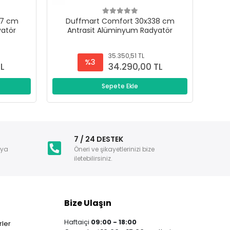
47 cm
Duffmart Comfort 30x338 cm
D
yatör
Antrasit Alüminyum Radyatör
A
35.350,51 TL
%3
TL
34.290,00 TL
Sepete Ekle
i
7 / 24 DESTEK
nya
Öneri ve şikayetlerinizi bize
iletebilirsiniz.
Bize Ulaşın
Haftaiçi
09:00 - 18:00
ler