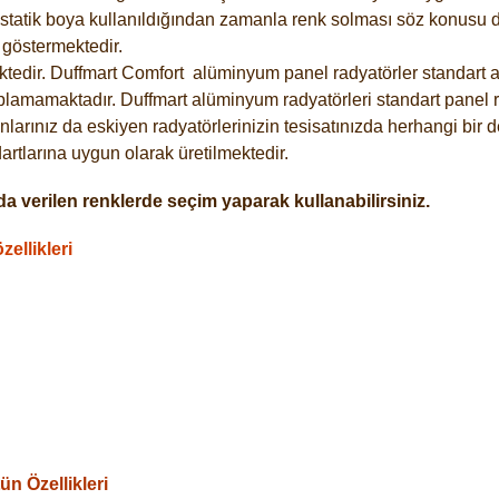
statik boya kullanıldığından zamanla renk solması söz konusu de
göstermektedir.
tedir. Duffmart
Comfort
alüminyum panel radyatörler standart as
plamamaktadır. Duffmart alüminyum radyatörleri standart panel ra
larınız da eskiyen radyatörlerinizin tesisatınızda herhangi bir d
tlarına uygun olarak üretilmektedir.
a verilen renklerde seçim yaparak kullanabilirsiniz.
ellikleri
n Özellikleri