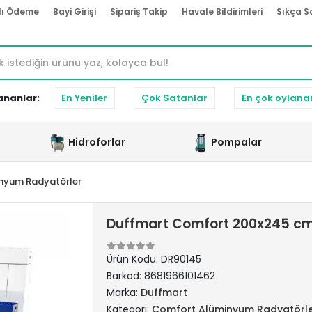
lı Ödeme
Bayi Girişi
Sipariş Takip
Havale Bildirimleri
Sıkça S
ananlar:
En Yeniler
Çok Satanlar
En çok oylana
Hidroforlar
Pompalar
nyum Radyatörler
Duffmart Comfort 200x245 c
Ürün Kodu:
DR90145
Barkod:
8681966101462
Marka:
Duffmart
Kategori:
Comfort Alüminyum Radyatörl