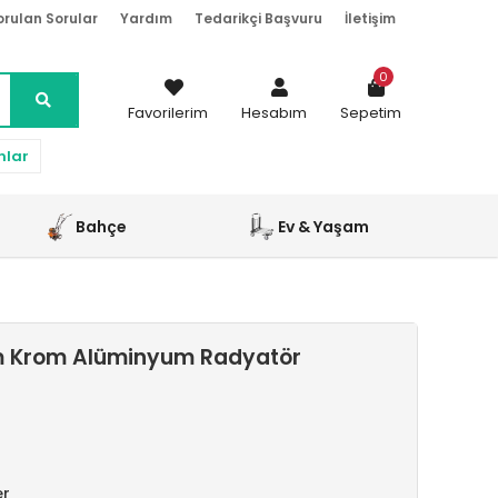
orulan Sorular
Yardım
Tedarikçi Başvuru
İletişim
0
Favorilerim
Hesabım
Sepetim
nlar
Bahçe
Ev & Yaşam
m Krom Alüminyum Radyatör
er