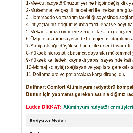
1-Mevcut radyatörünüzün yerine hiçbir değişiklik 
2-Mükemmel ve çeşitli modelleri ile mekanlara güzel
3-Hammadde ve tasarım farklılığı sayesinde sağlan
4-İhtiyaçlarınız doğrultusunda farklı ebat ve boyutla
5-Mekanlarınıza uyum ve zenginlik katan geniş renk 
6-Özgün tasarımı sayesinde homojen ısı dağılımı s
7-Sahip olduğu düşük su hacmi ile enerji tasarrufu 
8-Yüksek hidrostatik basınca dayanıklı mükemmel 
9-Yüksek kalitedeki kaynaklı yapısı sayesinde kalit
10-Montaj kolaylığı sağlayan ve yapılara gereksiz a
11-Delinmelere ve patlamalara karşı dirençlidir.
Duffmart
Comfort
Alüminyum radyatörü kompakt gir
Bunun için yapmanız gereken satın aldığınız ra
Lütfen DİKKAT:
Alüminyum radyatörler müşterile
Radyatör Modeli