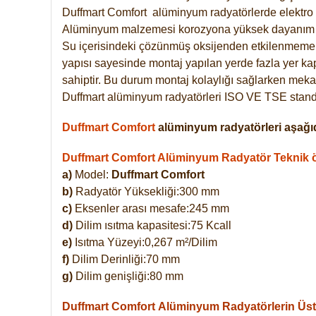
Duffmart
Comfort
alüminyum radyatörlerde elektro 
Alüminyum malzemesi korozyona yüksek dayanım 
Su içerisindeki çözünmüş oksijenden etkilenmemek
yapısı sayesinde montaj yapılan yerde fazla yer ka
sahiptir. Bu durum montaj kolaylığı sağlarken mekan
Duffmart alüminyum radyatörleri ISO VE TSE standar
Duffmart Comfort
alüminyum radyatörleri aşağıd
Duffmart Comfort Alüminyum Radyatör Teknik öz
a)
Model:
Duffmart Comfort
b)
Radyatör Yüksekliği:300 mm
c)
Eksenler arası mesafe:245 mm
d)
Dilim ısıtma kapasitesi:75 Kcall
e)
Isıtma Yüzeyi:0,267 m²/Dilim
f)
Dilim Derinliği:70 mm
g)
Dilim genişliği:80 mm
Duffmart Comfort
Alüminyum Radyatörlerin Üstü