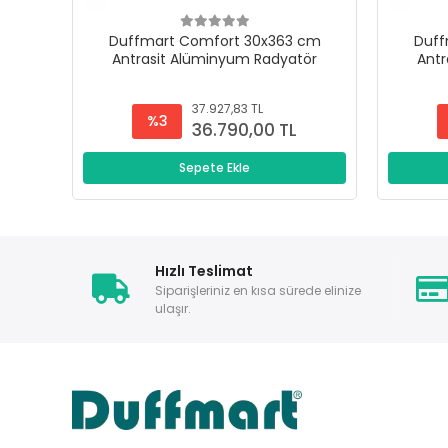
Duffmart Comfort 30x363 cm
Duff
Antrasit Alüminyum Radyatör
Antr
37.927,83 TL
%3
36.790,00 TL
Sepete Ekle
Hızlı Teslimat
Siparişleriniz en kısa sürede elinize
ulaşır.