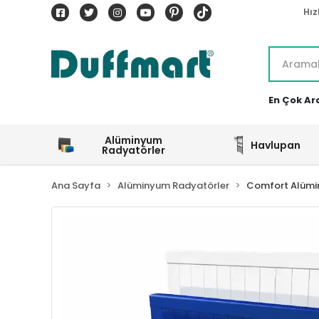
Hız
En Çok Ar
Alüminyum
Havlupan
Radyatörler
Ana Sayfa
Alüminyum Radyatörler
Comfort Alümi