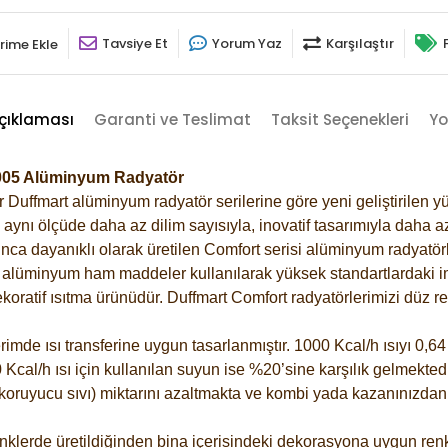
Tavsiye Et
Yorum Yaz
Karşılaştır
rime Ekle
çıklaması
Garanti ve Teslimat
Taksit Seçenekleri
Yo
5005 Alüminyum Radyatör
Duffmart alüminyum radyatör serilerine göre yeni geliştirilen yü
ynı ölçüde daha az dilim sayısıyla, inovatif tasarımıyla daha az
ca dayanıklı olarak üretilen Comfort serisi alüminyum radyatörle
alüminyum ham maddeler kullanılarak yüksek standartlardaki imal
koratif ısıtma ürünüdür.
Duffmart Comfort radyatörlerimizi düz re
de ısı transferine uygun tasarlanmıştır. 1000 Kcal/h ısıyı 0,64 l
Kcal/h ısı için kullanılan suyun ise %20’sine karşılık gelmektedir
z koruyucu sıvı) miktarını azaltmakta ve kombi yada kazanınızdan
klerde üretildiğinden bina içerisindeki dekorasyona uygun renkl