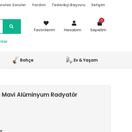
orulan Sorular
Yardım
Tedarikçi Başvuru
İletişim
0
Favorilerim
Hesabım
Sepetim
nlar
Bahçe
Ev & Yaşam
 Mavi Alüminyum Radyatör
er