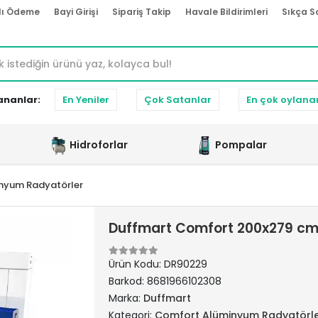
lı Ödeme
Bayi Girişi
Sipariş Takip
Havale Bildirimleri
Sıkça S
ananlar:
En Yeniler
Çok Satanlar
En çok oylana
Hidroforlar
Pompalar
nyum Radyatörler
Duffmart Comfort 200x279 cm
Ürün Kodu:
DR90229
Barkod:
8681966102308
Marka:
Duffmart
Kategori:
Comfort Alüminyum Radyatörl