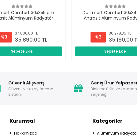
mart Comfort 30x355 cm
Duffmart Comfort 30x3
asit Alüminyum Radyatör
Antrasit Alüminyum Rad
37.000,00 TL
36.278,35 TL
%3
%3
35.890,00 TL
35.190,00 
Sepete Ekle
Sepete Ekle
Güvenli Alışveriş
Geniş Ürün Yelpazes
Güvenli ve kolay ödeme
Binlerce ürün ve kampa
sistemi
seçeneği
Kurumsal
Kategoriler
Hakkımızda
Alüminyum Radyatör