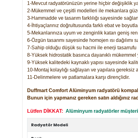
1-Mevcut radyatörünüzün yerine hiçbir değişiklik 
2-Mükemmel ve çeşitli modelleri ile mekanlara güzel
3-Hammadde ve tasarım farklılığı sayesinde sağlan
4-İhtiyaçlarınız doğrultusunda farklı ebat ve boyutla
5-Mekanlarınıza uyum ve zenginlik katan geniş renk 
6-Özgün tasarımı sayesinde homojen ısı dağılımı s
7-Sahip olduğu düşük su hacmi ile enerji tasarrufu 
8-Yüksek hidrostatik basınca dayanıklı mükemmel 
9-Yüksek kalitedeki kaynaklı yapısı sayesinde kalit
10-Montaj kolaylığı sağlayan ve yapılara gereksiz a
11-Delinmelere ve patlamalara karşı dirençlidir.
Duffmart
Comfort
Alüminyum radyatörü kompakt gir
Bunun için yapmanız gereken satın aldığınız ra
Lütfen DİKKAT:
Alüminyum radyatörler müşterile
Radyatör Modeli