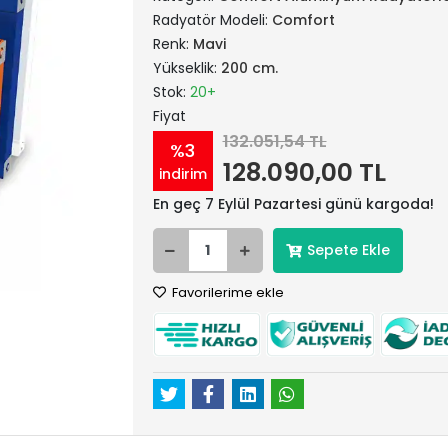
Radyatör Modeli:
Comfort
Renk:
Mavi
Yükseklik:
200 cm.
Stok:
20+
Fiyat
132.051,54 TL
%3
128.090,00 TL
indirim
En geç 7 Eylül Pazartesi günü kargoda!
Sepete Ekle
Favorilerime ekle