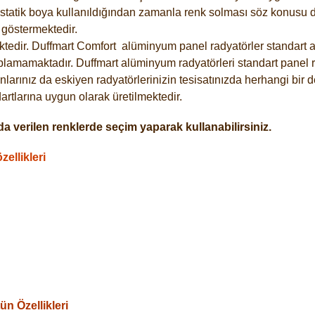
statik boya kullanıldığından zamanla renk solması söz konusu de
göstermektedir.
tedir. Duffmart
Comfort
alüminyum panel radyatörler standart as
plamamaktadır. Duffmart alüminyum radyatörleri standart panel ra
larınız da eskiyen radyatörlerinizin tesisatınızda herhangi bir d
tlarına uygun olarak üretilmektedir.
a verilen renklerde seçim yaparak kullanabilirsiniz.
ellikleri
n Özellikleri