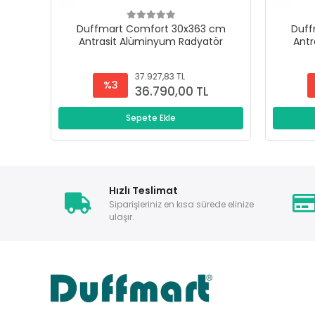
Duffmart Comfort 30x363 cm
Duff
Antrasit Alüminyum Radyatör
Antr
37.927,83 TL
%3
36.790,00 TL
Sepete Ekle
Hızlı Teslimat
Siparişleriniz en kısa sürede elinize
ulaşır.