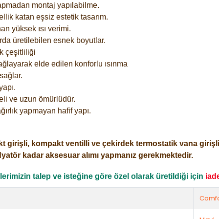
yapmadan montaj yapılabilme.
lik katan eşsiz estetik tasarım.
an yüksek ısı verimi.
rda üretilebilen esnek boyutlar.
çeşitliliği
ağlayarak elde edilen konforlu ısınma
sağlar.
yapı.
eli ve uzun ömürlüdür.
ğırlık yapmayan hafif yapı.
işli, kompakt ventilli ve çekirdek termostatik vana girişli o
dyatör kadar aksesuar alımı yapmanız gerekmektedir.
rimizin talep ve isteğine göre özel olarak üretildiği için
iad
Comfo