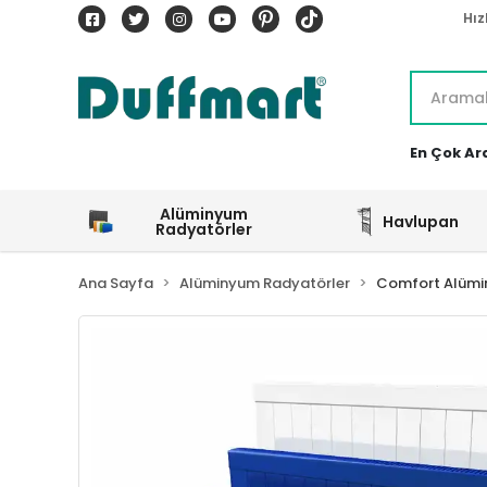
Hız
En Çok Ar
Alüminyum
Havlupan
Radyatörler
Ana Sayfa
Alüminyum Radyatörler
Comfort Alümi