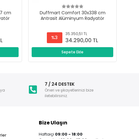
47 cm
Duffmart Comfort 30x338 cm
D
yatör
Antrasit Alüminyum Radyatör
A
35.350,51 TL
%3
TL
34.290,00 TL
Sepete Ekle
i
7 / 24 DESTEK
nya
Öneri ve şikayetlerinizi bize
iletebilirsiniz.
Bize Ulaşın
Haftaiçi
09:00 - 18:00
ler