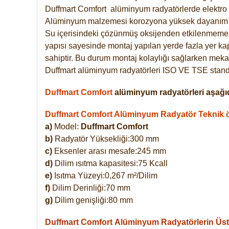
Duffmart
Comfort
alüminyum radyatörlerde elektro 
Alüminyum malzemesi korozyona yüksek dayanım 
Su içerisindeki çözünmüş oksijenden etkilenmemek
yapısı sayesinde montaj yapılan yerde fazla yer ka
sahiptir. Bu durum montaj kolaylığı sağlarken mekan
Duffmart alüminyum radyatörleri ISO VE TSE standar
Duffmart Comfort
alüminyum radyatörleri aşağıd
Duffmart Comfort Alüminyum Radyatör Teknik öz
a)
Model:
Duffmart Comfort
b)
Radyatör Yüksekliği:300 mm
c)
Eksenler arası mesafe:245 mm
d)
Dilim ısıtma kapasitesi:75 Kcall
e)
Isıtma Yüzeyi:0,267 m²/Dilim
f)
Dilim Derinliği:70 mm
g)
Dilim genişliği:80 mm
Duffmart Comfort
Alüminyum Radyatörlerin Üstü