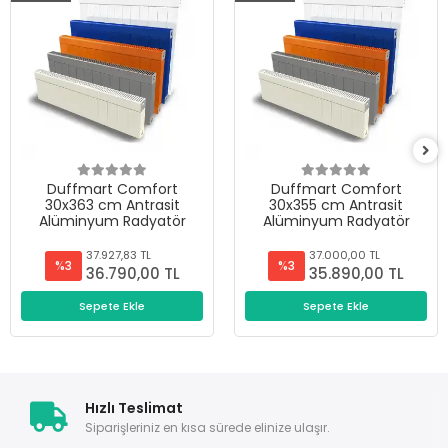
Duffmart Comfort
Duffmart Comfort
30x363 cm Antrasit
30x355 cm Antrasit
Alüminyum Radyatör
Alüminyum Radyatör
37.927,83 TL
37.000,00 TL
%3
%3
36.790,00 TL
35.890,00 TL
Sepete Ekle
Sepete Ekle
Hızlı Teslimat
Siparişleriniz en kısa sürede elinize ulaşır.