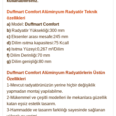
kullanabilirsiniz.
Duffmart Comfort Alüminyum Radyatör Teknik
özellikleri
a)
Model:
Duffmart Comfort
b)
Radyatör Yüksekliği:300 mm
c)
Eksenler arası mesafe:245 mm
d)
Dilim ısıtma kapasitesi:75 Kcall
e)
Isıtma Yüzeyi:0,267 m²/Dilim
f)
Dilim Derinliği:70 mm
g)
Dilim genişliği:80 mm
Duffmart Comfort
Alüminyum Radyatörlerin Üstün
Özellikleri
1-Mevcut radyatörünüzün yerine hiçbir değişiklik
yapmadan montaj yapılabilme.
2-Mükemmel ve çeşitli modelleri ile mekanlara güzellik
katan eşsiz estetik tasarım.
3-Hammadde ve tasarım farklılığı sayesinde sağlanan