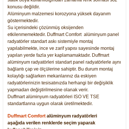
konusu değildir.
Alüminyum malzemesi korozyona yüksek dayanım
göstermektedir.
Su içerisindeki çözünmüş oksijenden
etkilenmemektedir. Duffmart
Comfort
alüminyum panel
radyatörler standart askı sistemiyle montaj
yapılabilmekte, ince ve zarif yapısı sayesinde montaj
yapılan yerde fazla yer kaplamamaktadır. Duffmart
alüminyum radyatörleri standart panel radyatörlerle aynı
bağlantı çap ve ölçülerine sahiptir. Bu durum montaj
kolaylığı sağlarken mekanlarınız da eskiyen
radyatörlerinizin tesisatınızda herhangi bir değişiklik
yapmadan değiştirilmesine olanak verir.
Duffmart alüminyum radyatörleri ISO VE TSE
standartlarına uygun olarak üretilmektedir.
Duffmart Comfort
alüminyum radyatörleri
aşağıda verilen renklerde seçim yaparak