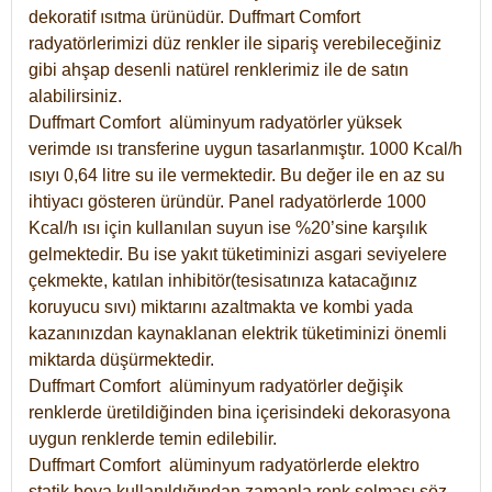
dekoratif ısıtma ürünüdür.
Duffmart Comfort
radyatörlerimizi düz renkler ile sipariş verebileceğiniz
gibi ahşap desenli natürel renklerimiz ile de satın
alabilirsiniz.
Duffmart Comfort alüminyum radyatörler yüksek
verimde ısı transferine uygun tasarlanmıştır. 1000 Kcal/h
ısıyı 0,64 litre su ile vermektedir. Bu değer ile en az su
ihtiyacı gösteren üründür. Panel radyatörlerde 1000
Kcal/h ısı için kullanılan suyun ise %20’sine karşılık
gelmektedir. Bu ise yakıt tüketiminizi asgari seviyelere
çekmekte, katılan inhibitör(tesisatınıza katacağınız
koruyucu sıvı) miktarını azaltmakta ve kombi yada
kazanınızdan kaynaklanan elektrik tüketiminizi önemli
miktarda düşürmektedir.
Duffmart Comfort alüminyum radyatörler değişik
renklerde üretildiğinden bina içerisindeki dekorasyona
uygun renklerde temin edilebilir.
Duffmart
Comfort
alüminyum radyatörlerde elektro
statik boya kullanıldığından zamanla renk solması söz