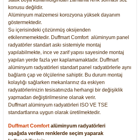
konusu değildir.
Alüminyum malzemesi korozyona yüksek dayanım
göstermektedir.
Su içerisindeki çözünmüş oksijenden
etkilenmemektedir. Duffmart
Comfort
alüminyum panel
radyatörler standart askı sistemiyle montaj
yapılabilmekte, ince ve zarif yapısı sayesinde montaj
yapılan yerde fazla yer kaplamamaktadır. Duffmart
alüminyum radyatörleri standart panel radyatörlerle aynı
bağlantı çap ve ölçülerine sahiptir. Bu durum montaj
kolaylığı sağlarken mekanlarınız da eskiyen
radyatörlerinizin tesisatınızda herhangi bir değişiklik
yapmadan değiştirilmesine olanak verir.
Duffmart alüminyum radyatörleri ISO VE TSE
standartlarına uygun olarak üretilmektedir.
Duffmart Comfort
alüminyum radyatörleri
aşağıda verilen renklerde seçim yaparak