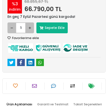
68.855,67 TL
%3
66.790,00 TL
indirim
En geç 7 Eylül Pazartesi günü kargoda!
Sepete Ekle
Favorilerime ekle
Ürün Açıklaması
Garanti ve Teslimat
Taksit Seçenekleri