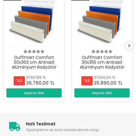
Duffmart Comfort
Duffmart Comfort
30x363 cm Antrasit
30x355 cm Antrasit
Alüminyum Radyatör
Alüminyum Radyatör
37.927,83 TL
37.000,00 TL
%3
%3
36.790,00 TL
35.890,00 TL
Sepete Ekle
Sepete Ekle
Hızlı Teslimat
Siparişleriniz en kısa sürede elinize ulaşır.