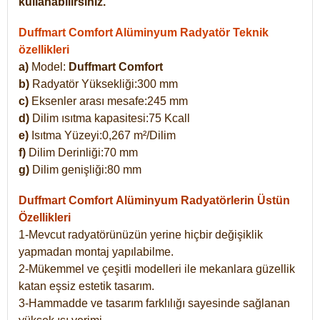
kullanabilirsiniz.
Duffmart Comfort Alüminyum Radyatör Teknik
özellikleri
a)
Model:
Duffmart Comfort
b)
Radyatör Yüksekliği:300 mm
c)
Eksenler arası mesafe:245 mm
d)
Dilim ısıtma kapasitesi:75 Kcall
e)
Isıtma Yüzeyi:0,267 m²/Dilim
f)
Dilim Derinliği:70 mm
g)
Dilim genişliği:80 mm
Duffmart Comfort
Alüminyum Radyatörlerin Üstün
Özellikleri
1-Mevcut radyatörünüzün yerine hiçbir değişiklik
yapmadan montaj yapılabilme.
2-Mükemmel ve çeşitli modelleri ile mekanlara güzellik
katan eşsiz estetik tasarım.
3-Hammadde ve tasarım farklılığı sayesinde sağlanan