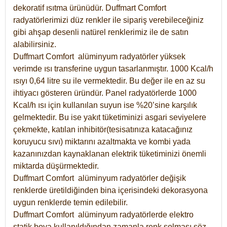
dekoratif ısıtma ürünüdür.
Duffmart Comfort
radyatörlerimizi düz renkler ile sipariş verebileceğiniz
gibi ahşap desenli natürel renklerimiz ile de satın
alabilirsiniz.
Duffmart Comfort alüminyum radyatörler yüksek
verimde ısı transferine uygun tasarlanmıştır. 1000 Kcal/h
ısıyı 0,64 litre su ile vermektedir. Bu değer ile en az su
ihtiyacı gösteren üründür. Panel radyatörlerde 1000
Kcal/h ısı için kullanılan suyun ise %20’sine karşılık
gelmektedir. Bu ise yakıt tüketiminizi asgari seviyelere
çekmekte, katılan inhibitör(tesisatınıza katacağınız
koruyucu sıvı) miktarını azaltmakta ve kombi yada
kazanınızdan kaynaklanan elektrik tüketiminizi önemli
miktarda düşürmektedir.
Duffmart Comfort alüminyum radyatörler değişik
renklerde üretildiğinden bina içerisindeki dekorasyona
uygun renklerde temin edilebilir.
Duffmart
Comfort
alüminyum radyatörlerde elektro
statik boya kullanıldığından zamanla renk solması söz