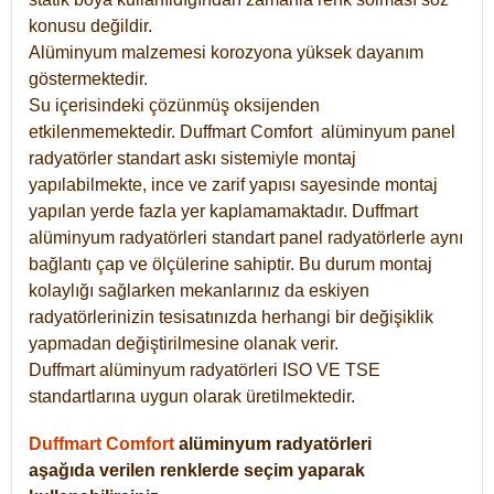
konusu değildir.
Alüminyum malzemesi korozyona yüksek dayanım
göstermektedir.
Su içerisindeki çözünmüş oksijenden
etkilenmemektedir. Duffmart
Comfort
alüminyum panel
radyatörler standart askı sistemiyle montaj
yapılabilmekte, ince ve zarif yapısı sayesinde montaj
yapılan yerde fazla yer kaplamamaktadır. Duffmart
alüminyum radyatörleri standart panel radyatörlerle aynı
bağlantı çap ve ölçülerine sahiptir. Bu durum montaj
kolaylığı sağlarken mekanlarınız da eskiyen
radyatörlerinizin tesisatınızda herhangi bir değişiklik
yapmadan değiştirilmesine olanak verir.
Duffmart alüminyum radyatörleri ISO VE TSE
standartlarına uygun olarak üretilmektedir.
Duffmart Comfort
alüminyum radyatörleri
aşağıda verilen renklerde seçim yaparak