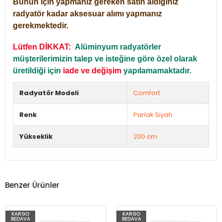
Bunun için yapmanız gereken satın aldığınız
radyatör kadar aksesuar alımı yapmanız
gerekmektedir.
Lütfen DİKKAT:
Alüminyum radyatörler
müşterilerimizin talep ve isteğine göre özel olarak
üretildiği için
iade ve değişim
yapılamamaktadır.
Radyatör Modeli
Comfort
Renk
Parlak Siyah
Yükseklik
200 cm.
Benzer Ürünler
KARGO
KARGO
BEDAVA
BEDAVA