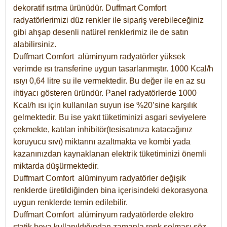
dekoratif ısıtma ürünüdür.
Duffmart Comfort
radyatörlerimizi düz renkler ile sipariş verebileceğiniz
gibi ahşap desenli natürel renklerimiz ile de satın
alabilirsiniz.
Duffmart Comfort alüminyum radyatörler yüksek
verimde ısı transferine uygun tasarlanmıştır. 1000 Kcal/h
ısıyı 0,64 litre su ile vermektedir. Bu değer ile en az su
ihtiyacı gösteren üründür. Panel radyatörlerde 1000
Kcal/h ısı için kullanılan suyun ise %20’sine karşılık
gelmektedir. Bu ise yakıt tüketiminizi asgari seviyelere
çekmekte, katılan inhibitör(tesisatınıza katacağınız
koruyucu sıvı) miktarını azaltmakta ve kombi yada
kazanınızdan kaynaklanan elektrik tüketiminizi önemli
miktarda düşürmektedir.
Duffmart Comfort alüminyum radyatörler değişik
renklerde üretildiğinden bina içerisindeki dekorasyona
uygun renklerde temin edilebilir.
Duffmart
Comfort
alüminyum radyatörlerde elektro
statik boya kullanıldığından zamanla renk solması söz