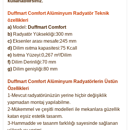
kullanabilirsiniz.
Duffmart Comfort Alüminyum Radyatör Teknik
özellikleri
a)
Model:
Duffmart Comfort
b)
Radyatör Yüksekliği:300 mm
c)
Eksenler arası mesafe:245 mm
d)
Dilim ısıtma kapasitesi:75 Kcall
e)
Isıtma Yüzeyi:0,267 m²/Dilim
f)
Dilim Derinliği:70 mm
g)
Dilim genişliği:80 mm
Duffmart Comfort
Alüminyum Radyatörlerin Üstün
Özellikleri
1-Mevcut radyatörünüzün yerine hiçbir değişiklik
yapmadan montaj yapılabilme.
2-Mükemmel ve çeşitli modelleri ile mekanlara güzellik
katan eşsiz estetik tasarım.
3-Hammadde ve tasarım farklılığı sayesinde sağlanan