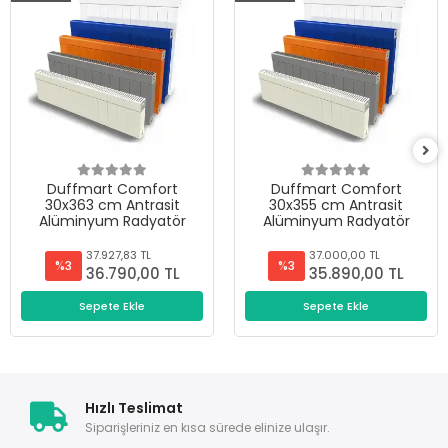
Duffmart Comfort
Duffmart Comfort
30x363 cm Antrasit
30x355 cm Antrasit
Alüminyum Radyatör
Alüminyum Radyatör
37.927,83 TL
37.000,00 TL
%3
%3
36.790,00 TL
35.890,00 TL
Sepete Ekle
Sepete Ekle
Hızlı Teslimat
Siparişleriniz en kısa sürede elinize ulaşır.