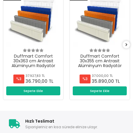
Duffmart Comfort
Duffmart Comfort
30x363 cm Antrasit
30x355 cm Antrasit
Alüminyum Radyatör
Alüminyum Radyatör
37.927,83 TL
37.000,00 TL
%3
%3
36.790,00 TL
35.890,00 TL
Sepete Ekle
Sepete Ekle
Hızlı Teslimat
Siparişleriniz en kısa sürede elinize ulaşır.