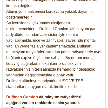
konusu değildir.
Alüminyum malzemesi korozyona yüksek dayanım
göstermektedir.
Su içerisindeki çözünmüş oksijenden
etkilenmemektedir. Duffmart
Comfort
alüminyum panel
radyatörler standart askı sistemiyle montaj
yapılabilmekte, ince ve zarif yapısı sayesinde montaj
yapılan yerde fazla yer kaplamamaktadır. Duffmart
alüminyum radyatörleri standart panel radyatörlerle aynı
bağlantı çap ve ölçülerine sahiptir. Bu durum montaj
kolaylığı sağlarken mekanlarınız da eskiyen
radyatörlerinizin tesisatınızda herhangi bir değişiklik
yapmadan değiştirilmesine olanak verir.
Duffmart alüminyum radyatörleri ISO VE TSE
standartlarına uygun olarak üretilmektedir.
Duffmart Comfort
alüminyum radyatörleri
aşağıda verilen renklerde seçim yaparak