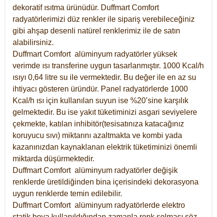
dekoratif ısıtma ürünüdür.
Duffmart Comfort
radyatörlerimizi düz renkler ile sipariş verebileceğiniz
gibi ahşap desenli natürel renklerimiz ile de satın
alabilirsiniz.
Duffmart Comfort alüminyum radyatörler yüksek
verimde ısı transferine uygun tasarlanmıştır. 1000 Kcal/h
ısıyı 0,64 litre su ile vermektedir. Bu değer ile en az su
ihtiyacı gösteren üründür. Panel radyatörlerde 1000
Kcal/h ısı için kullanılan suyun ise %20’sine karşılık
gelmektedir. Bu ise yakıt tüketiminizi asgari seviyelere
çekmekte, katılan inhibitör(tesisatınıza katacağınız
koruyucu sıvı) miktarını azaltmakta ve kombi yada
kazanınızdan kaynaklanan elektrik tüketiminizi önemli
miktarda düşürmektedir.
Duffmart Comfort alüminyum radyatörler değişik
renklerde üretildiğinden bina içerisindeki dekorasyona
uygun renklerde temin edilebilir.
Duffmart
Comfort
alüminyum radyatörlerde elektro
statik boya kullanıldığından zamanla renk solması söz