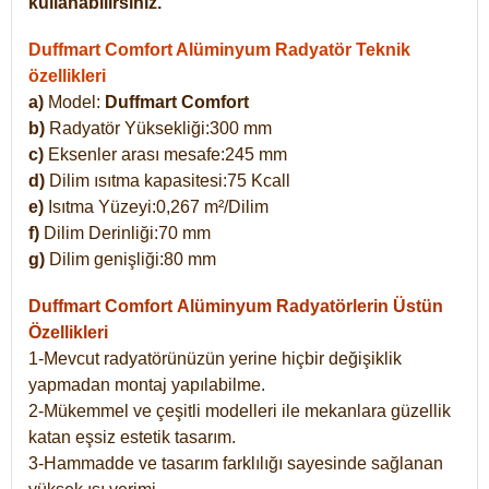
kullanabilirsiniz.
Duffmart Comfort Alüminyum Radyatör Teknik
özellikleri
a)
Model:
Duffmart Comfort
b)
Radyatör Yüksekliği:300 mm
c)
Eksenler arası mesafe:245 mm
d)
Dilim ısıtma kapasitesi:75 Kcall
e)
Isıtma Yüzeyi:0,267 m²/Dilim
f)
Dilim Derinliği:70 mm
g)
Dilim genişliği:80 mm
Duffmart Comfort
Alüminyum Radyatörlerin Üstün
Özellikleri
1-Mevcut radyatörünüzün yerine hiçbir değişiklik
yapmadan montaj yapılabilme.
2-Mükemmel ve çeşitli modelleri ile mekanlara güzellik
katan eşsiz estetik tasarım.
3-Hammadde ve tasarım farklılığı sayesinde sağlanan