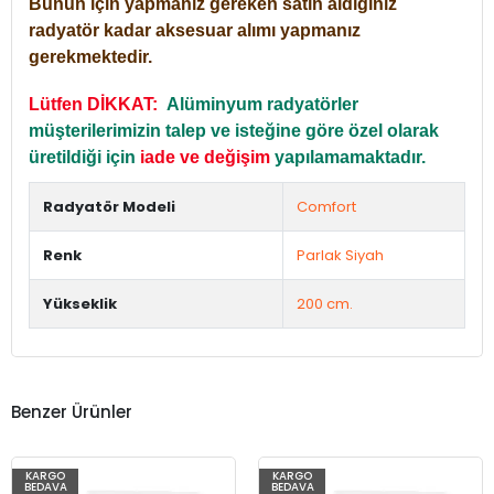
Bunun için yapmanız gereken satın aldığınız
radyatör kadar aksesuar alımı yapmanız
gerekmektedir.
Lütfen DİKKAT:
Alüminyum radyatörler
müşterilerimizin talep ve isteğine göre özel olarak
üretildiği için
iade ve değişim
yapılamamaktadır.
Radyatör Modeli
Comfort
Renk
Parlak Siyah
Yükseklik
200 cm.
Benzer Ürünler
KARGO
KARGO
BEDAVA
BEDAVA