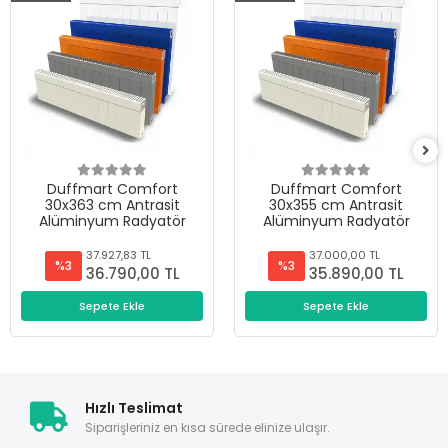
Duffmart Comfort
Duffmart Comfort
30x363 cm Antrasit
30x355 cm Antrasit
Alüminyum Radyatör
Alüminyum Radyatör
37.927,83 TL
37.000,00 TL
%3
%3
36.790,00 TL
35.890,00 TL
Sepete Ekle
Sepete Ekle
Hızlı Teslimat
Siparişleriniz en kısa sürede elinize ulaşır.