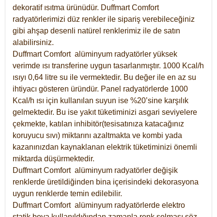
dekoratif ısıtma ürünüdür.
Duffmart Comfort
radyatörlerimizi düz renkler ile sipariş verebileceğiniz
gibi ahşap desenli natürel renklerimiz ile de satın
alabilirsiniz.
Duffmart Comfort alüminyum radyatörler yüksek
verimde ısı transferine uygun tasarlanmıştır. 1000 Kcal/h
ısıyı 0,64 litre su ile vermektedir. Bu değer ile en az su
ihtiyacı gösteren üründür. Panel radyatörlerde 1000
Kcal/h ısı için kullanılan suyun ise %20’sine karşılık
gelmektedir. Bu ise yakıt tüketiminizi asgari seviyelere
çekmekte, katılan inhibitör(tesisatınıza katacağınız
koruyucu sıvı) miktarını azaltmakta ve kombi yada
kazanınızdan kaynaklanan elektrik tüketiminizi önemli
miktarda düşürmektedir.
Duffmart Comfort alüminyum radyatörler değişik
renklerde üretildiğinden bina içerisindeki dekorasyona
uygun renklerde temin edilebilir.
Duffmart
Comfort
alüminyum radyatörlerde elektro
statik boya kullanıldığından zamanla renk solması söz