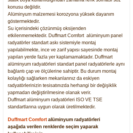
konusu değildir.
Alüminyum malzemesi korozyona yüksek dayanım
göstermektedir.
Su içerisindeki çözünmüş oksijenden
etkilenmemektedir. Duffmart
Comfort
alüminyum panel
radyatörler standart askı sistemiyle montaj
yapılabilmekte, ince ve zarif yapısı sayesinde montaj
yapılan yerde fazla yer kaplamamaktadır. Duffmart
alüminyum radyatörleri standart panel radyatörlerle aynı
bağlantı çap ve ölçülerine sahiptir. Bu durum montaj
kolaylığı sağlarken mekanlarınız da eskiyen
radyatörlerinizin tesisatınızda herhangi bir değişiklik
yapmadan değiştirilmesine olanak verir.
Duffmart alüminyum radyatörleri ISO VE TSE
standartlarına uygun olarak üretilmektedir.
Duffmart Comfort
alüminyum radyatörleri
aşağıda verilen renklerde seçim yaparak