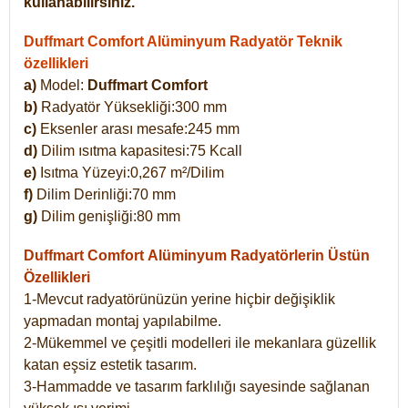
kullanabilirsiniz.
Duffmart Comfort Alüminyum Radyatör Teknik
özellikleri
a)
Model:
Duffmart Comfort
b)
Radyatör Yüksekliği:300 mm
c)
Eksenler arası mesafe:245 mm
d)
Dilim ısıtma kapasitesi:75 Kcall
e)
Isıtma Yüzeyi:0,267 m²/Dilim
f)
Dilim Derinliği:70 mm
g)
Dilim genişliği:80 mm
Duffmart Comfort
Alüminyum Radyatörlerin Üstün
Özellikleri
1-Mevcut radyatörünüzün yerine hiçbir değişiklik
yapmadan montaj yapılabilme.
2-Mükemmel ve çeşitli modelleri ile mekanlara güzellik
katan eşsiz estetik tasarım.
3-Hammadde ve tasarım farklılığı sayesinde sağlanan