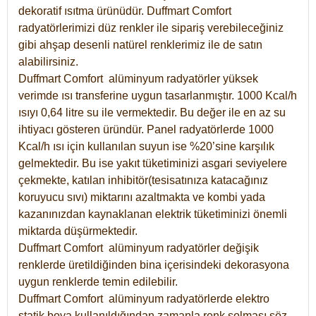
dekoratif ısıtma ürünüdür.
Duffmart Comfort
radyatörlerimizi düz renkler ile sipariş verebileceğiniz
gibi ahşap desenli natürel renklerimiz ile de satın
alabilirsiniz.
Duffmart Comfort alüminyum radyatörler yüksek
verimde ısı transferine uygun tasarlanmıştır. 1000 Kcal/h
ısıyı 0,64 litre su ile vermektedir. Bu değer ile en az su
ihtiyacı gösteren üründür. Panel radyatörlerde 1000
Kcal/h ısı için kullanılan suyun ise %20’sine karşılık
gelmektedir. Bu ise yakıt tüketiminizi asgari seviyelere
çekmekte, katılan inhibitör(tesisatınıza katacağınız
koruyucu sıvı) miktarını azaltmakta ve kombi yada
kazanınızdan kaynaklanan elektrik tüketiminizi önemli
miktarda düşürmektedir.
Duffmart Comfort alüminyum radyatörler değişik
renklerde üretildiğinden bina içerisindeki dekorasyona
uygun renklerde temin edilebilir.
Duffmart
Comfort
alüminyum radyatörlerde elektro
statik boya kullanıldığından zamanla renk solması söz