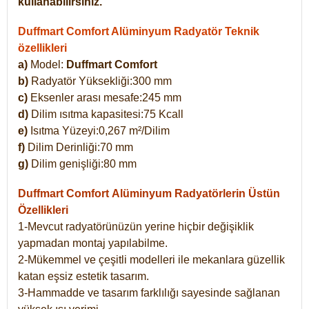
kullanabilirsiniz.
Duffmart Comfort Alüminyum Radyatör Teknik
özellikleri
a)
Model:
Duffmart Comfort
b)
Radyatör Yüksekliği:300 mm
c)
Eksenler arası mesafe:245 mm
d)
Dilim ısıtma kapasitesi:75 Kcall
e)
Isıtma Yüzeyi:0,267 m²/Dilim
f)
Dilim Derinliği:70 mm
g)
Dilim genişliği:80 mm
Duffmart Comfort
Alüminyum Radyatörlerin Üstün
Özellikleri
1-Mevcut radyatörünüzün yerine hiçbir değişiklik
yapmadan montaj yapılabilme.
2-Mükemmel ve çeşitli modelleri ile mekanlara güzellik
katan eşsiz estetik tasarım.
3-Hammadde ve tasarım farklılığı sayesinde sağlanan