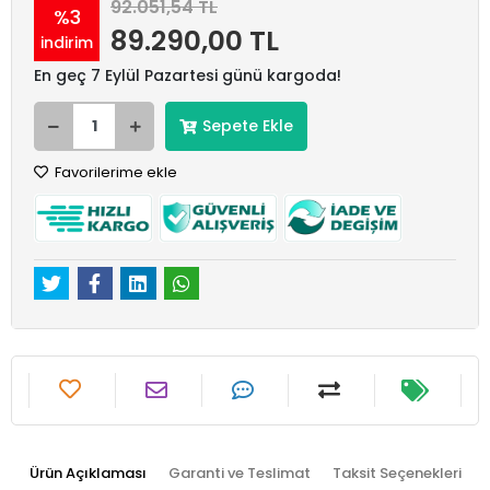
92.051,54 TL
%3
89.290,00 TL
indirim
En geç 7 Eylül Pazartesi günü kargoda!
Sepete Ekle
Favorilerime ekle
Ürün Açıklaması
Garanti ve Teslimat
Taksit Seçenekleri