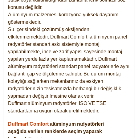
konusu değildir.
Alüminyum malzemesi korozyona yüksek dayanım
göstermektedir.
Su içerisindeki çözünmüş oksijenden
etkilenmemektedir. Duffmart
Comfort
alüminyum panel
radyatörler standart askı sistemiyle montaj
yapılabilmekte, ince ve zarif yapısı sayesinde montaj
yapılan yerde fazla yer kaplamamaktadır. Duffmart
alüminyum radyatörleri standart panel radyatörlerle aynı
bağlantı çap ve ölçülerine sahiptir. Bu durum montaj
kolaylığı sağlarken mekanlarınız da eskiyen
radyatörlerinizin tesisatınızda herhangi bir değişiklik
yapmadan değiştirilmesine olanak verir.
Duffmart alüminyum radyatörleri ISO VE TSE
standartlarına uygun olarak üretilmektedir.
Duffmart Comfort
alüminyum radyatörleri
aşağıda verilen renklerde seçim yaparak