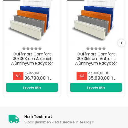
Duffmart Comfort
Duffmart Comfort
30x363 cm Antrasit
30x355 cm Antrasit
Alüminyum Radyatör
Alüminyum Radyatör
37.927,83 TL
37.000,00 TL
%3
%3
36.790,00 TL
35.890,00 TL
Sepete Ekle
Sepete Ekle
Hızlı Teslimat
Siparişleriniz en kısa sürede elinize ulaşır.