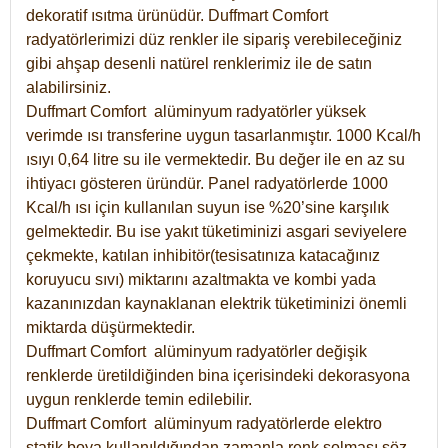
dekoratif ısıtma ürünüdür.
Duffmart Comfort
radyatörlerimizi düz renkler ile sipariş verebileceğiniz
gibi ahşap desenli natürel renklerimiz ile de satın
alabilirsiniz.
Duffmart Comfort alüminyum radyatörler yüksek
verimde ısı transferine uygun tasarlanmıştır. 1000 Kcal/h
ısıyı 0,64 litre su ile vermektedir. Bu değer ile en az su
ihtiyacı gösteren üründür. Panel radyatörlerde 1000
Kcal/h ısı için kullanılan suyun ise %20’sine karşılık
gelmektedir. Bu ise yakıt tüketiminizi asgari seviyelere
çekmekte, katılan inhibitör(tesisatınıza katacağınız
koruyucu sıvı) miktarını azaltmakta ve kombi yada
kazanınızdan kaynaklanan elektrik tüketiminizi önemli
miktarda düşürmektedir.
Duffmart Comfort alüminyum radyatörler değişik
renklerde üretildiğinden bina içerisindeki dekorasyona
uygun renklerde temin edilebilir.
Duffmart
Comfort
alüminyum radyatörlerde elektro
statik boya kullanıldığından zamanla renk solması söz