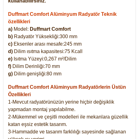
kullanabilirsiniz.
Duffmart Comfort Alüminyum Radyatör Teknik
özellikleri
a)
Model:
Duffmart Comfort
b)
Radyatör Yüksekliği:300 mm
c)
Eksenler arası mesafe:245 mm
d)
Dilim ısıtma kapasitesi:75 Kcall
e)
Isıtma Yüzeyi:0,267 m²/Dilim
f)
Dilim Derinliği:70 mm
g)
Dilim genişliği:80 mm
Duffmart Comfort
Alüminyum Radyatörlerin Üstün
Özellikleri
1-Mevcut radyatörünüzün yerine hiçbir değişiklik
yapmadan montaj yapılabilme.
2-Mükemmel ve çeşitli modelleri ile mekanlara güzellik
katan eşsiz estetik tasarım.
3-Hammadde ve tasarım farklılığı sayesinde sağlanan