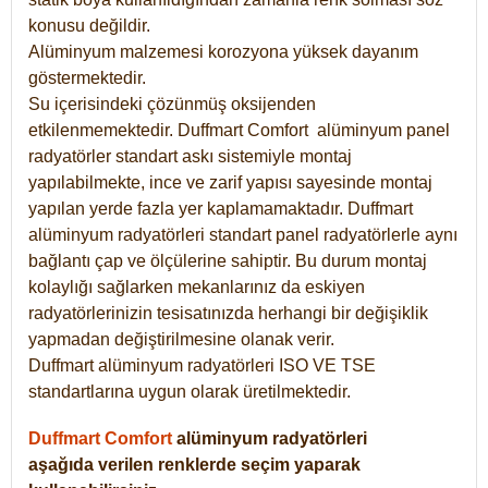
konusu değildir.
Alüminyum malzemesi korozyona yüksek dayanım
göstermektedir.
Su içerisindeki çözünmüş oksijenden
etkilenmemektedir. Duffmart
Comfort
alüminyum panel
radyatörler standart askı sistemiyle montaj
yapılabilmekte, ince ve zarif yapısı sayesinde montaj
yapılan yerde fazla yer kaplamamaktadır. Duffmart
alüminyum radyatörleri standart panel radyatörlerle aynı
bağlantı çap ve ölçülerine sahiptir. Bu durum montaj
kolaylığı sağlarken mekanlarınız da eskiyen
radyatörlerinizin tesisatınızda herhangi bir değişiklik
yapmadan değiştirilmesine olanak verir.
Duffmart alüminyum radyatörleri ISO VE TSE
standartlarına uygun olarak üretilmektedir.
Duffmart Comfort
alüminyum radyatörleri
aşağıda verilen renklerde seçim yaparak