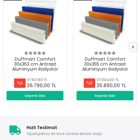
Duffmart Comfort
Duffmart Comfort
30x363 cm Antrasit
30x355 cm Antrasit
Alüminyum Radyatör
Alüminyum Radyatör
37.927,83 TL
37.000,00 TL
%3
%3
36.790,00 TL
35.890,00 TL
Sepete Ekle
Sepete Ekle
Hızlı Teslimat
Siparişleriniz en kısa sürede elinize ulaşır.