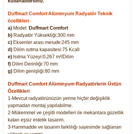
kullanabilirsiniz.
Duffmart Comfort Alüminyum Radyatör Teknik
özellikleri
a)
Model:
Duffmart Comfort
b)
Radyatör Yüksekliği:300 mm
c)
Eksenler arası mesafe:245 mm
d)
Dilim ısıtma kapasitesi:75 Kcall
e)
Isıtma Yüzeyi:0,267 m²/Dilim
f)
Dilim Derinliği:70 mm
g)
Dilim genişliği:80 mm
Duffmart Comfort
Alüminyum Radyatörlerin Üstün
Özellikleri
1-Mevcut radyatörünüzün yerine hiçbir değişiklik
yapmadan montaj yapılabilme.
2-Mükemmel ve çeşitli modelleri ile mekanlara güzellik
katan eşsiz estetik tasarım.
3-Hammadde ve tasarım farklılığı sayesinde sağlanan