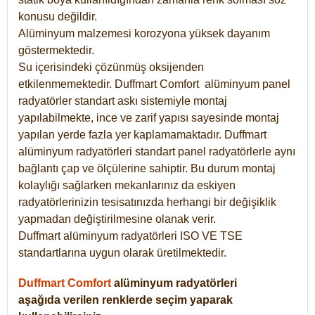
konusu değildir.
Alüminyum malzemesi korozyona yüksek dayanım
göstermektedir.
Su içerisindeki çözünmüş oksijenden
etkilenmemektedir. Duffmart
Comfort
alüminyum panel
radyatörler standart askı sistemiyle montaj
yapılabilmekte, ince ve zarif yapısı sayesinde montaj
yapılan yerde fazla yer kaplamamaktadır. Duffmart
alüminyum radyatörleri standart panel radyatörlerle aynı
bağlantı çap ve ölçülerine sahiptir. Bu durum montaj
kolaylığı sağlarken mekanlarınız da eskiyen
radyatörlerinizin tesisatınızda herhangi bir değişiklik
yapmadan değiştirilmesine olanak verir.
Duffmart alüminyum radyatörleri ISO VE TSE
standartlarına uygun olarak üretilmektedir.
Duffmart Comfort
alüminyum radyatörleri
aşağıda verilen renklerde seçim yaparak