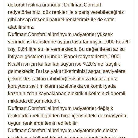
dekoratif ısıtma ürünüdür.
Duffmart Comfort
radyatörlerimizi düz renkler ile sipariş verebileceğiniz
gibi ahşap desenli natürel renklerimiz ile de satın
alabilirsiniz.
Duffmart Comfort alüminyum radyatörler yüksek
verimde ısı transferine uygun tasarlanmıştır. 1000 Kcal/h
ısıyı 0,64 litre su ile vermektedir. Bu değer ile en az su
ihtiyacı gösteren üründür. Panel radyatörlerde 1000
Kcal/h ısı için kullanılan suyun ise %20’sine karşılık
gelmektedir. Bu ise yakıt tüketiminizi asgari seviyelere
çekmekte, katılan inhibitör(tesisatınıza katacağınız
koruyucu sıvı) miktarını azaltmakta ve kombi yada
kazanınızdan kaynaklanan elektrik tüketiminizi önemli
miktarda düşürmektedir.
Duffmart Comfort alüminyum radyatörler değişik
renklerde üretildiğinden bina içerisindeki dekorasyona
uygun renklerde temin edilebilir.
Duffmart
Comfort
alüminyum radyatörlerde elektro
statik boya kullanıldığından zamanla renk solması söz