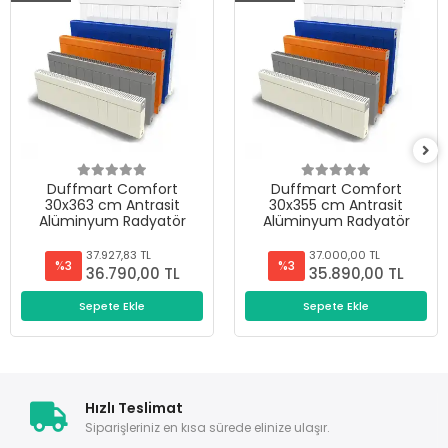
Duffmart Comfort
Duffmart Comfort
30x363 cm Antrasit
30x355 cm Antrasit
Alüminyum Radyatör
Alüminyum Radyatör
37.927,83 TL
37.000,00 TL
%3
%3
36.790,00 TL
35.890,00 TL
Sepete Ekle
Sepete Ekle
Hızlı Teslimat
Siparişleriniz en kısa sürede elinize ulaşır.