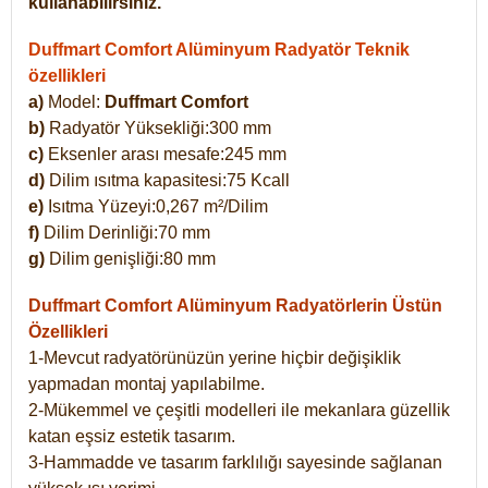
kullanabilirsiniz.
Duffmart Comfort Alüminyum Radyatör Teknik
özellikleri
a)
Model:
Duffmart Comfort
b)
Radyatör Yüksekliği:300 mm
c)
Eksenler arası mesafe:245 mm
d)
Dilim ısıtma kapasitesi:75 Kcall
e)
Isıtma Yüzeyi:0,267 m²/Dilim
f)
Dilim Derinliği:70 mm
g)
Dilim genişliği:80 mm
Duffmart Comfort
Alüminyum Radyatörlerin Üstün
Özellikleri
1-Mevcut radyatörünüzün yerine hiçbir değişiklik
yapmadan montaj yapılabilme.
2-Mükemmel ve çeşitli modelleri ile mekanlara güzellik
katan eşsiz estetik tasarım.
3-Hammadde ve tasarım farklılığı sayesinde sağlanan