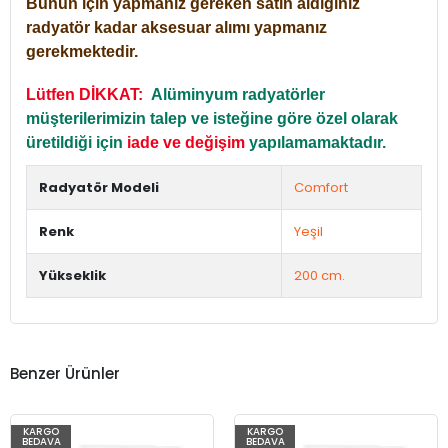
Bunun için yapmanız gereken satın aldığınız
radyatör kadar aksesuar alımı yapmanız
gerekmektedir.
Lütfen DİKKAT:
Alüminyum radyatörler
müşterilerimizin talep ve isteğine göre özel olarak
üretildiği için
iade ve değişim
yapılamamaktadır.
Radyatör Modeli
Comfort
Renk
Yeşil
Yükseklik
200 cm.
Benzer Ürünler
KARGO
KARGO
BEDAVA
BEDAVA