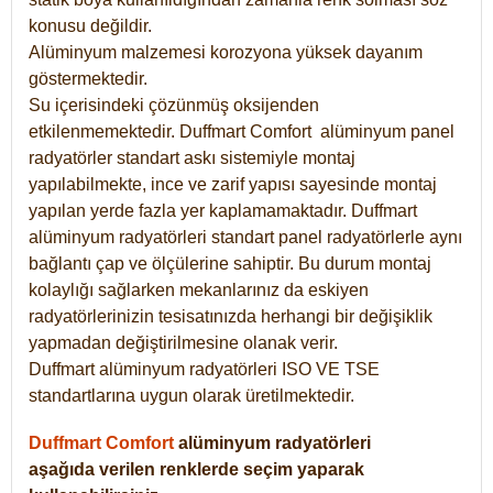
konusu değildir.
Alüminyum malzemesi korozyona yüksek dayanım
göstermektedir.
Su içerisindeki çözünmüş oksijenden
etkilenmemektedir. Duffmart
Comfort
alüminyum panel
radyatörler standart askı sistemiyle montaj
yapılabilmekte, ince ve zarif yapısı sayesinde montaj
yapılan yerde fazla yer kaplamamaktadır. Duffmart
alüminyum radyatörleri standart panel radyatörlerle aynı
bağlantı çap ve ölçülerine sahiptir. Bu durum montaj
kolaylığı sağlarken mekanlarınız da eskiyen
radyatörlerinizin tesisatınızda herhangi bir değişiklik
yapmadan değiştirilmesine olanak verir.
Duffmart alüminyum radyatörleri ISO VE TSE
standartlarına uygun olarak üretilmektedir.
Duffmart Comfort
alüminyum radyatörleri
aşağıda verilen renklerde seçim yaparak