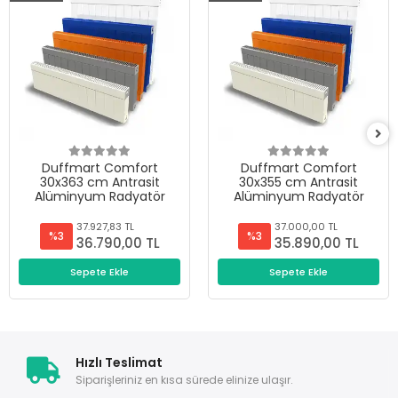
Duffmart Comfort
Duffmart Comfort
30x363 cm Antrasit
30x355 cm Antrasit
Alüminyum Radyatör
Alüminyum Radyatör
37.927,83 TL
37.000,00 TL
%3
%3
36.790,00 TL
35.890,00 TL
Sepete Ekle
Sepete Ekle
Hızlı Teslimat
Siparişleriniz en kısa sürede elinize ulaşır.