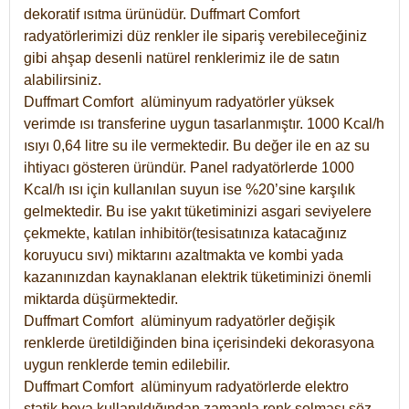
dekoratif ısıtma ürünüdür.
Duffmart Comfort
radyatörlerimizi düz renkler ile sipariş verebileceğiniz
gibi ahşap desenli natürel renklerimiz ile de satın
alabilirsiniz.
Duffmart Comfort alüminyum radyatörler yüksek
verimde ısı transferine uygun tasarlanmıştır. 1000 Kcal/h
ısıyı 0,64 litre su ile vermektedir. Bu değer ile en az su
ihtiyacı gösteren üründür. Panel radyatörlerde 1000
Kcal/h ısı için kullanılan suyun ise %20’sine karşılık
gelmektedir. Bu ise yakıt tüketiminizi asgari seviyelere
çekmekte, katılan inhibitör(tesisatınıza katacağınız
koruyucu sıvı) miktarını azaltmakta ve kombi yada
kazanınızdan kaynaklanan elektrik tüketiminizi önemli
miktarda düşürmektedir.
Duffmart Comfort alüminyum radyatörler değişik
renklerde üretildiğinden bina içerisindeki dekorasyona
uygun renklerde temin edilebilir.
Duffmart
Comfort
alüminyum radyatörlerde elektro
statik boya kullanıldığından zamanla renk solması söz