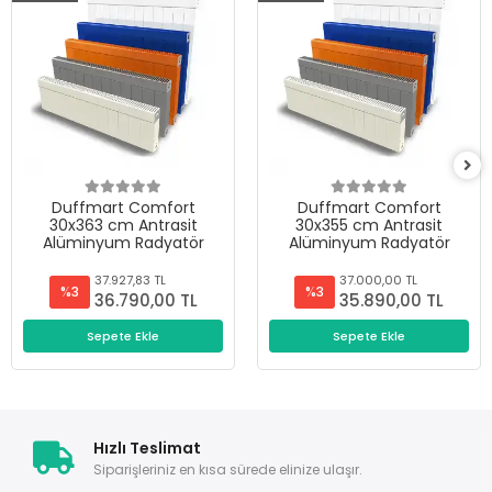
Duffmart Comfort
Duffmart Comfort
30x363 cm Antrasit
30x355 cm Antrasit
Alüminyum Radyatör
Alüminyum Radyatör
37.927,83 TL
37.000,00 TL
%3
%3
36.790,00 TL
35.890,00 TL
Sepete Ekle
Sepete Ekle
Hızlı Teslimat
Siparişleriniz en kısa sürede elinize ulaşır.