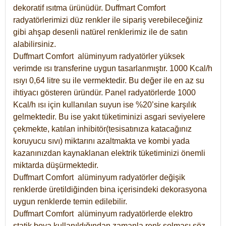
dekoratif ısıtma ürünüdür.
Duffmart Comfort
radyatörlerimizi düz renkler ile sipariş verebileceğiniz
gibi ahşap desenli natürel renklerimiz ile de satın
alabilirsiniz.
Duffmart Comfort alüminyum radyatörler yüksek
verimde ısı transferine uygun tasarlanmıştır. 1000 Kcal/h
ısıyı 0,64 litre su ile vermektedir. Bu değer ile en az su
ihtiyacı gösteren üründür. Panel radyatörlerde 1000
Kcal/h ısı için kullanılan suyun ise %20’sine karşılık
gelmektedir. Bu ise yakıt tüketiminizi asgari seviyelere
çekmekte, katılan inhibitör(tesisatınıza katacağınız
koruyucu sıvı) miktarını azaltmakta ve kombi yada
kazanınızdan kaynaklanan elektrik tüketiminizi önemli
miktarda düşürmektedir.
Duffmart Comfort alüminyum radyatörler değişik
renklerde üretildiğinden bina içerisindeki dekorasyona
uygun renklerde temin edilebilir.
Duffmart
Comfort
alüminyum radyatörlerde elektro
statik boya kullanıldığından zamanla renk solması söz