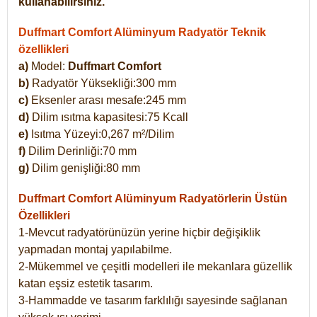
kullanabilirsiniz.
Duffmart Comfort Alüminyum Radyatör Teknik
özellikleri
a)
Model:
Duffmart Comfort
b)
Radyatör Yüksekliği:300 mm
c)
Eksenler arası mesafe:245 mm
d)
Dilim ısıtma kapasitesi:75 Kcall
e)
Isıtma Yüzeyi:0,267 m²/Dilim
f)
Dilim Derinliği:70 mm
g)
Dilim genişliği:80 mm
Duffmart Comfort
Alüminyum Radyatörlerin Üstün
Özellikleri
1-Mevcut radyatörünüzün yerine hiçbir değişiklik
yapmadan montaj yapılabilme.
2-Mükemmel ve çeşitli modelleri ile mekanlara güzellik
katan eşsiz estetik tasarım.
3-Hammadde ve tasarım farklılığı sayesinde sağlanan