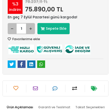
78.237,11 TL
%3
75.890,00 TL
indirim
En geç 7 Eylül Pazartesi günü kargoda!
Sepete Ekle
Favorilerime ekle
Ürün Açıklaması
Garanti ve Teslimat
Taksit Seçenekleri