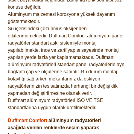
konusu değildir.
Alüminyum malzemesi korozyona yüksek dayanım
göstermektedir.
Su içerisindeki çözünmüş oksijenden
etkilenmemektedir. Duffmart
Comfort
alüminyum panel
radyatörler standart askı sistemiyle montaj
yapılabilmekte, ince ve zarif yapısı sayesinde montaj
yapılan yerde fazla yer kaplamamaktadır. Duffmart
alüminyum radyatörleri standart panel radyatörlerle aynı
bağlantı çap ve ölçülerine sahiptir. Bu durum montaj
kolaylığı sağlarken mekanlarınız da eskiyen
radyatörlerinizin tesisatınızda herhangi bir değişiklik
yapmadan değiştirilmesine olanak verir.
Duffmart alüminyum radyatörleri ISO VE TSE
standartlarına uygun olarak üretilmektedir.
Duffmart Comfort
alüminyum radyatörleri
aşağıda verilen renklerde seçim yaparak