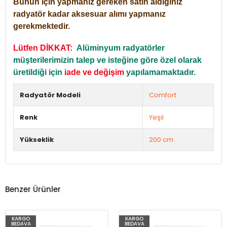
Bunun için yapmanız gereken satın aldığınız
radyatör kadar aksesuar alımı yapmanız
gerekmektedir.
Lütfen DİKKAT:
Alüminyum radyatörler
müşterilerimizin talep ve isteğine göre özel olarak
üretildiği için
iade ve değişim
yapılamamaktadır.
Radyatör Modeli
Comfort
Renk
Yeşil
Yükseklik
200 cm.
Benzer Ürünler
KARGO
KARGO
BEDAVA
BEDAVA