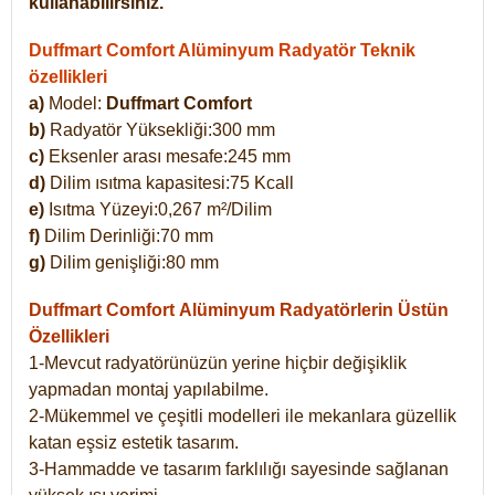
kullanabilirsiniz.
Duffmart Comfort Alüminyum Radyatör Teknik
özellikleri
a)
Model:
Duffmart Comfort
b)
Radyatör Yüksekliği:300 mm
c)
Eksenler arası mesafe:245 mm
d)
Dilim ısıtma kapasitesi:75 Kcall
e)
Isıtma Yüzeyi:0,267 m²/Dilim
f)
Dilim Derinliği:70 mm
g)
Dilim genişliği:80 mm
Duffmart Comfort
Alüminyum Radyatörlerin Üstün
Özellikleri
1-Mevcut radyatörünüzün yerine hiçbir değişiklik
yapmadan montaj yapılabilme.
2-Mükemmel ve çeşitli modelleri ile mekanlara güzellik
katan eşsiz estetik tasarım.
3-Hammadde ve tasarım farklılığı sayesinde sağlanan