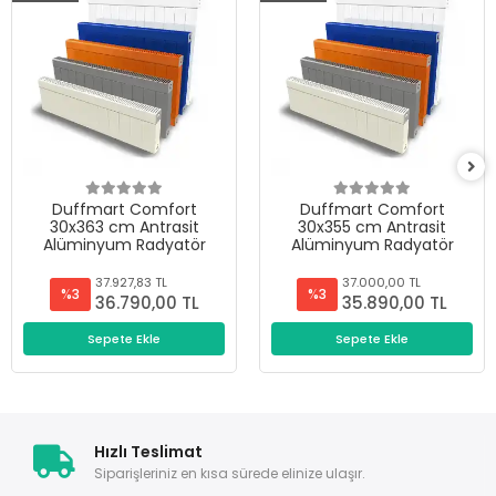
Duffmart Comfort
Duffmart Comfort
30x363 cm Antrasit
30x355 cm Antrasit
Alüminyum Radyatör
Alüminyum Radyatör
37.927,83 TL
37.000,00 TL
%3
%3
36.790,00 TL
35.890,00 TL
Sepete Ekle
Sepete Ekle
Hızlı Teslimat
Siparişleriniz en kısa sürede elinize ulaşır.