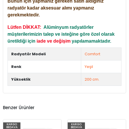
Bunun için yapmanız gereken satın aldığınız
radyatör kadar aksesuar alımı yapmanız
gerekmektedir.
Lütfen DİKKAT:
Alüminyum radyatörler
müşterilerimizin talep ve isteğine göre özel olarak
üretildiği için
iade ve değişim
yapılamamaktadır.
Radyatör Modeli
Comfort
Renk
Yeşil
Yükseklik
200 cm.
Benzer Ürünler
KARGO
KARGO
BEDAVA
BEDAVA