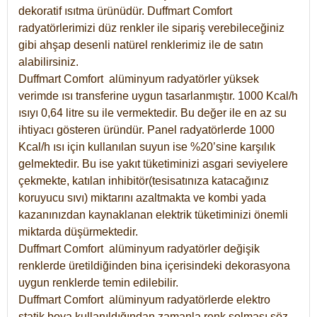
dekoratif ısıtma ürünüdür.
Duffmart Comfort
radyatörlerimizi düz renkler ile sipariş verebileceğiniz
gibi ahşap desenli natürel renklerimiz ile de satın
alabilirsiniz.
Duffmart Comfort alüminyum radyatörler yüksek
verimde ısı transferine uygun tasarlanmıştır. 1000 Kcal/h
ısıyı 0,64 litre su ile vermektedir. Bu değer ile en az su
ihtiyacı gösteren üründür. Panel radyatörlerde 1000
Kcal/h ısı için kullanılan suyun ise %20’sine karşılık
gelmektedir. Bu ise yakıt tüketiminizi asgari seviyelere
çekmekte, katılan inhibitör(tesisatınıza katacağınız
koruyucu sıvı) miktarını azaltmakta ve kombi yada
kazanınızdan kaynaklanan elektrik tüketiminizi önemli
miktarda düşürmektedir.
Duffmart Comfort alüminyum radyatörler değişik
renklerde üretildiğinden bina içerisindeki dekorasyona
uygun renklerde temin edilebilir.
Duffmart
Comfort
alüminyum radyatörlerde elektro
statik boya kullanıldığından zamanla renk solması söz