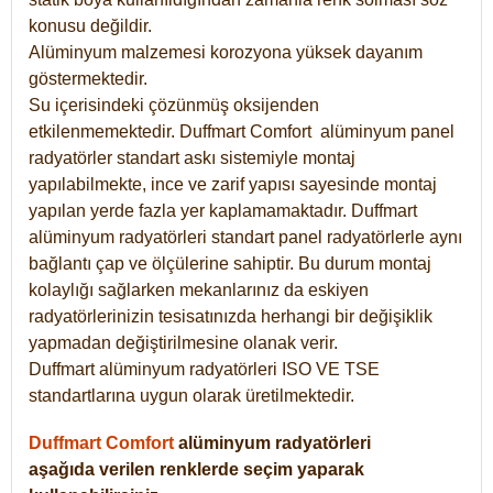
konusu değildir.
Alüminyum malzemesi korozyona yüksek dayanım
göstermektedir.
Su içerisindeki çözünmüş oksijenden
etkilenmemektedir. Duffmart
Comfort
alüminyum panel
radyatörler standart askı sistemiyle montaj
yapılabilmekte, ince ve zarif yapısı sayesinde montaj
yapılan yerde fazla yer kaplamamaktadır. Duffmart
alüminyum radyatörleri standart panel radyatörlerle aynı
bağlantı çap ve ölçülerine sahiptir. Bu durum montaj
kolaylığı sağlarken mekanlarınız da eskiyen
radyatörlerinizin tesisatınızda herhangi bir değişiklik
yapmadan değiştirilmesine olanak verir.
Duffmart alüminyum radyatörleri ISO VE TSE
standartlarına uygun olarak üretilmektedir.
Duffmart Comfort
alüminyum radyatörleri
aşağıda verilen renklerde seçim yaparak