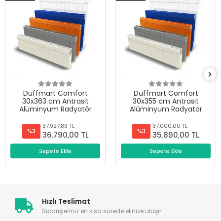
Duffmart Comfort
Duffmart Comfort
30x363 cm Antrasit
30x355 cm Antrasit
Alüminyum Radyatör
Alüminyum Radyatör
37.927,83 TL
37.000,00 TL
%3
%3
36.790,00 TL
35.890,00 TL
Sepete Ekle
Sepete Ekle
Hızlı Teslimat
Siparişleriniz en kısa sürede elinize ulaşır.