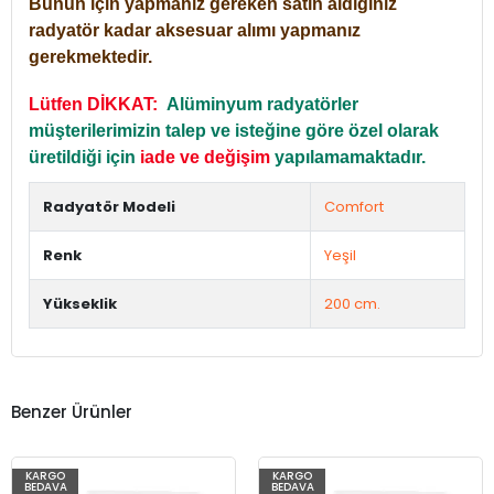
Bunun için yapmanız gereken satın aldığınız
radyatör kadar aksesuar alımı yapmanız
gerekmektedir.
Lütfen DİKKAT:
Alüminyum radyatörler
müşterilerimizin talep ve isteğine göre özel olarak
üretildiği için
iade ve değişim
yapılamamaktadır.
Radyatör Modeli
Comfort
Renk
Yeşil
Yükseklik
200 cm.
Benzer Ürünler
KARGO
KARGO
BEDAVA
BEDAVA