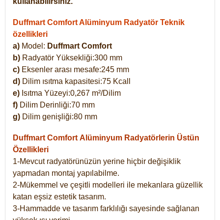
kullanabilirsiniz.
Duffmart Comfort Alüminyum Radyatör Teknik
özellikleri
a)
Model:
Duffmart Comfort
b)
Radyatör Yüksekliği:300 mm
c)
Eksenler arası mesafe:245 mm
d)
Dilim ısıtma kapasitesi:75 Kcall
e)
Isıtma Yüzeyi:0,267 m²/Dilim
f)
Dilim Derinliği:70 mm
g)
Dilim genişliği:80 mm
Duffmart Comfort
Alüminyum Radyatörlerin Üstün
Özellikleri
1-Mevcut radyatörünüzün yerine hiçbir değişiklik
yapmadan montaj yapılabilme.
2-Mükemmel ve çeşitli modelleri ile mekanlara güzellik
katan eşsiz estetik tasarım.
3-Hammadde ve tasarım farklılığı sayesinde sağlanan