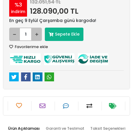
132.051,54 TL
%3
128.090,00 TL
indirim
En geç 9 Eylül Çarşamba günü kargoda!
Sepete Ekle
Favorilerime ekle
Ürün Açıklaması
Garanti ve Teslimat
Taksit Seçenekleri