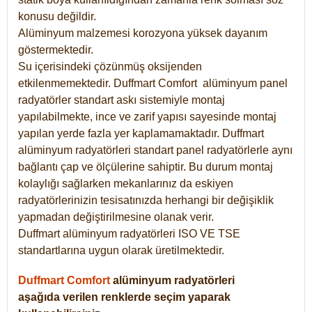
konusu değildir.
Alüminyum malzemesi korozyona yüksek dayanım
göstermektedir.
Su içerisindeki çözünmüş oksijenden
etkilenmemektedir. Duffmart
Comfort
alüminyum panel
radyatörler standart askı sistemiyle montaj
yapılabilmekte, ince ve zarif yapısı sayesinde montaj
yapılan yerde fazla yer kaplamamaktadır. Duffmart
alüminyum radyatörleri standart panel radyatörlerle aynı
bağlantı çap ve ölçülerine sahiptir. Bu durum montaj
kolaylığı sağlarken mekanlarınız da eskiyen
radyatörlerinizin tesisatınızda herhangi bir değişiklik
yapmadan değiştirilmesine olanak verir.
Duffmart alüminyum radyatörleri ISO VE TSE
standartlarına uygun olarak üretilmektedir.
Duffmart Comfort
alüminyum radyatörleri
aşağıda verilen renklerde seçim yaparak