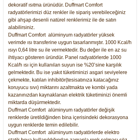
dekoratif ısıtma ürünüdür.
Duffmart Comfort
radyatörlerimizi düz renkler ile sipariş verebileceğiniz
gibi ahşap desenli natürel renklerimiz ile de satın
alabilirsiniz.
Duffmart Comfort alüminyum radyatörler yüksek
verimde ısı transferine uygun tasarlanmıştır. 1000 Kcal/h
ısıyı 0,64 litre su ile vermektedir. Bu değer ile en az su
ihtiyacı gösteren üründür. Panel radyatörlerde 1000
Kcal/h ısı için kullanılan suyun ise %20’sine karşılık
gelmektedir. Bu ise yakıt tüketiminizi asgari seviyelere
çekmekte, katılan inhibitör(tesisatınıza katacağınız
koruyucu sıvı) miktarını azaltmakta ve kombi yada
kazanınızdan kaynaklanan elektrik tüketiminizi önemli
miktarda düşürmektedir.
Duffmart Comfort alüminyum radyatörler değişik
renklerde üretildiğinden bina içerisindeki dekorasyona
uygun renklerde temin edilebilir.
Duffmart
Comfort
alüminyum radyatörlerde elektro
statik boya kullanıldığından zamanla renk solması söz