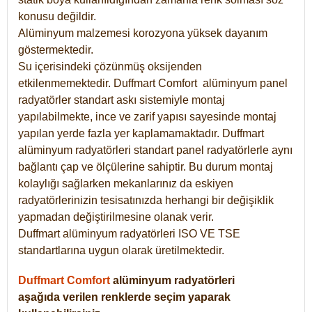
konusu değildir.
Alüminyum malzemesi korozyona yüksek dayanım
göstermektedir.
Su içerisindeki çözünmüş oksijenden
etkilenmemektedir. Duffmart
Comfort
alüminyum panel
radyatörler standart askı sistemiyle montaj
yapılabilmekte, ince ve zarif yapısı sayesinde montaj
yapılan yerde fazla yer kaplamamaktadır. Duffmart
alüminyum radyatörleri standart panel radyatörlerle aynı
bağlantı çap ve ölçülerine sahiptir. Bu durum montaj
kolaylığı sağlarken mekanlarınız da eskiyen
radyatörlerinizin tesisatınızda herhangi bir değişiklik
yapmadan değiştirilmesine olanak verir.
Duffmart alüminyum radyatörleri ISO VE TSE
standartlarına uygun olarak üretilmektedir.
Duffmart Comfort
alüminyum radyatörleri
aşağıda verilen renklerde seçim yaparak