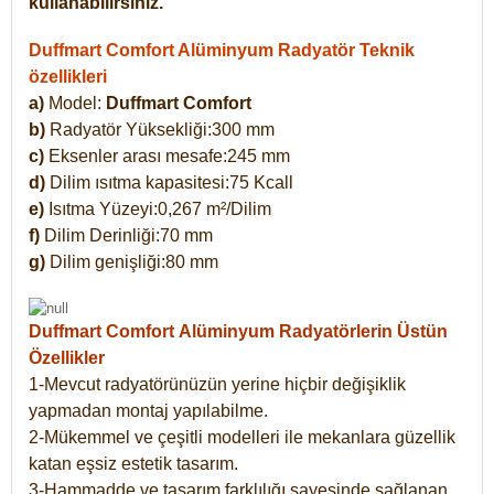
kullanabilirsiniz.
Duffmart Comfort Alüminyum Radyatör Teknik
özellikleri
a)
Model:
Duffmart Comfort
b)
Radyatör Yüksekliği:300 mm
c)
Eksenler arası mesafe:245 mm
d)
Dilim ısıtma kapasitesi:75 Kcall
e)
Isıtma Yüzeyi:0,267 m²/Dilim
f)
Dilim Derinliği:70 mm
g)
Dilim genişliği:80 mm
Duffmart Comfort
Alüminyum Radyatörlerin Üstün
Özellikler
1-Mevcut radyatörünüzün yerine hiçbir değişiklik
yapmadan montaj yapılabilme.
2-Mükemmel ve çeşitli modelleri ile mekanlara güzellik
katan eşsiz estetik tasarım.
3-Hammadde ve tasarım farklılığı sayesinde sağlanan