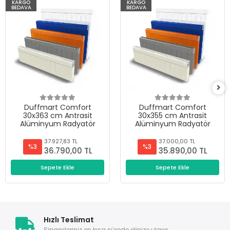
KARGO
KARGO
BEDAVA
BEDAVA
Duffmart Comfort
Duffmart Comfort
30x363 cm Antrasit
30x355 cm Antrasit
Alüminyum Radyatör
Alüminyum Radyatör
37.927,83 TL
37.000,00 TL
%3
%3
36.790,00 TL
35.890,00 TL
Sepete Ekle
Sepete Ekle
Hızlı Teslimat
Siparişleriniz en kısa sürede elinize ulaşır.