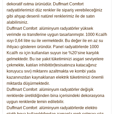
dekoratif ısıtma ürünüdür.
Duffmart Comfort
radyatörlerimizi düz renkler ile sipariş verebileceğiniz
gibi ahşap desenli natürel renklerimiz ile de satın
alabilirsiniz.
Duffmart Comfort alüminyum radyatörler yüksek
verimde ısı transferine uygun tasarlanmıştır. 1000 Kcal/h
ısıyı 0,64 litre su ile vermektedir. Bu değer ile en az su
ihtiyacı gösteren üründür. Panel radyatörlerde 1000
Kcal/h ısı için kullanılan suyun ise %20’sine karşılık
gelmektedir. Bu ise yakıt tüketiminizi asgari seviyelere
çekmekte, katılan inhibitör(tesisatınıza katacağınız
koruyucu sıvı) miktarını azaltmakta ve kombi yada
kazanınızdan kaynaklanan elektrik tüketiminizi önemli
miktarda düşürmektedir.
Duffmart Comfort alüminyum radyatörler değişik
renklerde üretildiğinden bina içerisindeki dekorasyona
uygun renklerde temin edilebilir.
Duffmart
Comfort
alüminyum radyatörlerde elektro
statik boya kullanıldığından zamanla renk solması söz