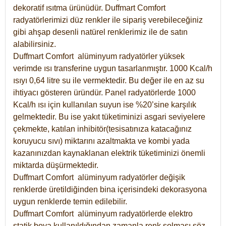
dekoratif ısıtma ürünüdür.
Duffmart Comfort
radyatörlerimizi düz renkler ile sipariş verebileceğiniz
gibi ahşap desenli natürel renklerimiz ile de satın
alabilirsiniz.
Duffmart Comfort alüminyum radyatörler yüksek
verimde ısı transferine uygun tasarlanmıştır. 1000 Kcal/h
ısıyı 0,64 litre su ile vermektedir. Bu değer ile en az su
ihtiyacı gösteren üründür. Panel radyatörlerde 1000
Kcal/h ısı için kullanılan suyun ise %20’sine karşılık
gelmektedir. Bu ise yakıt tüketiminizi asgari seviyelere
çekmekte, katılan inhibitör(tesisatınıza katacağınız
koruyucu sıvı) miktarını azaltmakta ve kombi yada
kazanınızdan kaynaklanan elektrik tüketiminizi önemli
miktarda düşürmektedir.
Duffmart Comfort alüminyum radyatörler değişik
renklerde üretildiğinden bina içerisindeki dekorasyona
uygun renklerde temin edilebilir.
Duffmart
Comfort
alüminyum radyatörlerde elektro
statik boya kullanıldığından zamanla renk solması söz