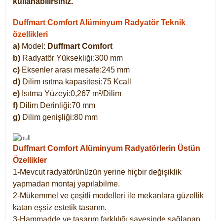
kullanabilirsiniz.
Duffmart Comfort Alüminyum Radyatör Teknik
özellikleri
a)
Model:
Duffmart Comfort
b)
Radyatör Yüksekliği:300 mm
c)
Eksenler arası mesafe:245 mm
d)
Dilim ısıtma kapasitesi:75 Kcall
e)
Isıtma Yüzeyi:0,267 m²/Dilim
f)
Dilim Derinliği:70 mm
g)
Dilim genişliği:80 mm
Duffmart Comfort
Alüminyum Radyatörlerin Üstün
Özellikler
1-Mevcut radyatörünüzün yerine hiçbir değişiklik
yapmadan montaj yapılabilme.
2-Mükemmel ve çeşitli modelleri ile mekanlara güzellik
katan eşsiz estetik tasarım.
3-Hammadde ve tasarım farklılığı sayesinde sağlanan