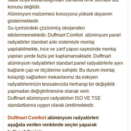
konusu değildir.
Alüminyum malzemesi korozyona yüksek dayanım
göstermektedir.
Su içerisindeki çözünmüş oksijenden
etkilenmemektedir. Duffmart
Comfort
alüminyum panel
radyatörler standart askı sistemiyle montaj
yapılabilmekte, ince ve zarif yapısı sayesinde montaj
yapılan yerde fazla yer kaplamamaktadır. Duffmart
alüminyum radyatörleri standart panel radyatörlerle aynı
bağlantı çap ve ölçülerine sahiptir. Bu durum montaj
kolaylığı sağlarken mekanlarınız da eskiyen
radyatörlerinizin tesisatınızda herhangi bir değişiklik
yapmadan değiştirilmesine olanak verir.
Duffmart alüminyum radyatörleri ISO VE TSE
standartlarına uygun olarak üretilmektedir.
Duffmart Comfort
alüminyum radyatörleri
aşağıda verilen renklerde seçim yaparak