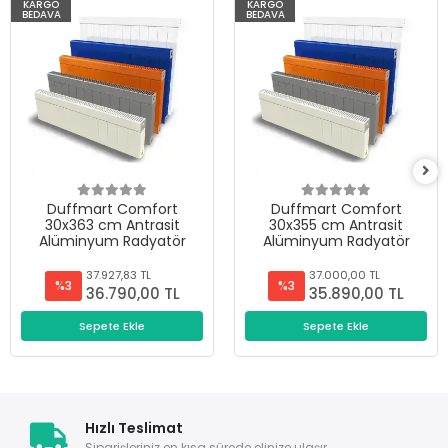
KARGO
KARGO
BEDAVA
BEDAVA
Duffmart Comfort
Duffmart Comfort
30x363 cm Antrasit
30x355 cm Antrasit
Alüminyum Radyatör
Alüminyum Radyatör
37.927,83 TL
37.000,00 TL
%3
%3
36.790,00 TL
35.890,00 TL
Sepete Ekle
Sepete Ekle
Hızlı Teslimat
Siparişleriniz en kısa sürede elinize ulaşır.