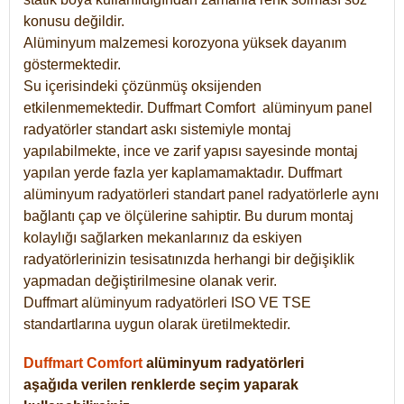
konusu değildir.
Alüminyum malzemesi korozyona yüksek dayanım
göstermektedir.
Su içerisindeki çözünmüş oksijenden
etkilenmemektedir. Duffmart
Comfort
alüminyum panel
radyatörler standart askı sistemiyle montaj
yapılabilmekte, ince ve zarif yapısı sayesinde montaj
yapılan yerde fazla yer kaplamamaktadır. Duffmart
alüminyum radyatörleri standart panel radyatörlerle aynı
bağlantı çap ve ölçülerine sahiptir. Bu durum montaj
kolaylığı sağlarken mekanlarınız da eskiyen
radyatörlerinizin tesisatınızda herhangi bir değişiklik
yapmadan değiştirilmesine olanak verir.
Duffmart alüminyum radyatörleri ISO VE TSE
standartlarına uygun olarak üretilmektedir.
Duffmart Comfort
alüminyum radyatörleri
aşağıda verilen renklerde seçim yaparak