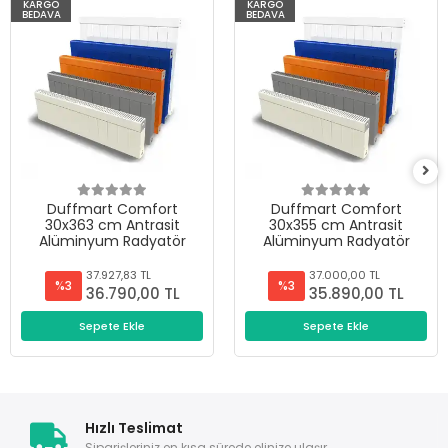
KARGO
KARGO
BEDAVA
BEDAVA
Duffmart Comfort
Duffmart Comfort
30x363 cm Antrasit
30x355 cm Antrasit
Alüminyum Radyatör
Alüminyum Radyatör
37.927,83 TL
37.000,00 TL
%3
%3
36.790,00 TL
35.890,00 TL
Sepete Ekle
Sepete Ekle
Hızlı Teslimat
Siparişleriniz en kısa sürede elinize ulaşır.