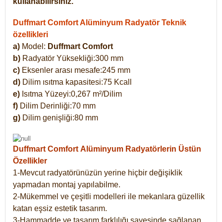
kullanabilirsiniz.
Duffmart Comfort Alüminyum Radyatör Teknik
özellikleri
a)
Model:
Duffmart Comfort
b)
Radyatör Yüksekliği:300 mm
c)
Eksenler arası mesafe:245 mm
d)
Dilim ısıtma kapasitesi:75 Kcall
e)
Isıtma Yüzeyi:0,267 m²/Dilim
f)
Dilim Derinliği:70 mm
g)
Dilim genişliği:80 mm
Duffmart Comfort
Alüminyum Radyatörlerin Üstün
Özellikler
1-Mevcut radyatörünüzün yerine hiçbir değişiklik
yapmadan montaj yapılabilme.
2-Mükemmel ve çeşitli modelleri ile mekanlara güzellik
katan eşsiz estetik tasarım.
3-Hammadde ve tasarım farklılığı sayesinde sağlanan