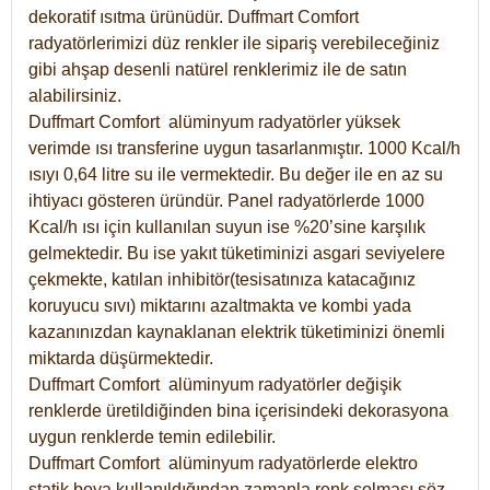
dekoratif ısıtma ürünüdür.
Duffmart Comfort
radyatörlerimizi düz renkler ile sipariş verebileceğiniz
gibi ahşap desenli natürel renklerimiz ile de satın
alabilirsiniz.
Duffmart Comfort alüminyum radyatörler yüksek
verimde ısı transferine uygun tasarlanmıştır. 1000 Kcal/h
ısıyı 0,64 litre su ile vermektedir. Bu değer ile en az su
ihtiyacı gösteren üründür. Panel radyatörlerde 1000
Kcal/h ısı için kullanılan suyun ise %20’sine karşılık
gelmektedir. Bu ise yakıt tüketiminizi asgari seviyelere
çekmekte, katılan inhibitör(tesisatınıza katacağınız
koruyucu sıvı) miktarını azaltmakta ve kombi yada
kazanınızdan kaynaklanan elektrik tüketiminizi önemli
miktarda düşürmektedir.
Duffmart Comfort alüminyum radyatörler değişik
renklerde üretildiğinden bina içerisindeki dekorasyona
uygun renklerde temin edilebilir.
Duffmart
Comfort
alüminyum radyatörlerde elektro
statik boya kullanıldığından zamanla renk solması söz