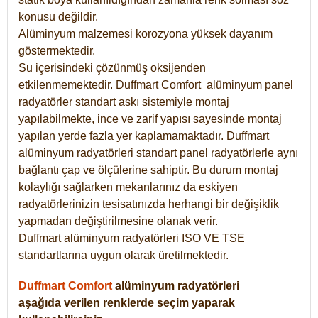
konusu değildir.
Alüminyum malzemesi korozyona yüksek dayanım
göstermektedir.
Su içerisindeki çözünmüş oksijenden
etkilenmemektedir. Duffmart
Comfort
alüminyum panel
radyatörler standart askı sistemiyle montaj
yapılabilmekte, ince ve zarif yapısı sayesinde montaj
yapılan yerde fazla yer kaplamamaktadır. Duffmart
alüminyum radyatörleri standart panel radyatörlerle aynı
bağlantı çap ve ölçülerine sahiptir. Bu durum montaj
kolaylığı sağlarken mekanlarınız da eskiyen
radyatörlerinizin tesisatınızda herhangi bir değişiklik
yapmadan değiştirilmesine olanak verir.
Duffmart alüminyum radyatörleri ISO VE TSE
standartlarına uygun olarak üretilmektedir.
Duffmart Comfort
alüminyum radyatörleri
aşağıda verilen renklerde seçim yaparak