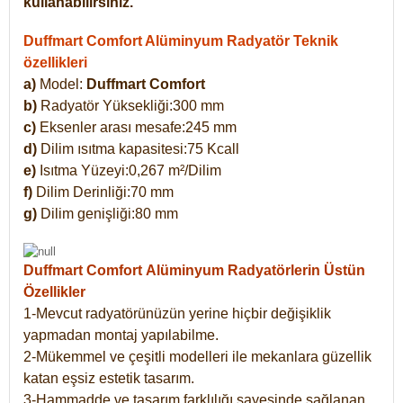
kullanabilirsiniz.
Duffmart Comfort Alüminyum Radyatör Teknik
özellikleri
a)
Model:
Duffmart Comfort
b)
Radyatör Yüksekliği:300 mm
c)
Eksenler arası mesafe:245 mm
d)
Dilim ısıtma kapasitesi:75 Kcall
e)
Isıtma Yüzeyi:0,267 m²/Dilim
f)
Dilim Derinliği:70 mm
g)
Dilim genişliği:80 mm
Duffmart Comfort
Alüminyum Radyatörlerin Üstün
Özellikler
1-Mevcut radyatörünüzün yerine hiçbir değişiklik
yapmadan montaj yapılabilme.
2-Mükemmel ve çeşitli modelleri ile mekanlara güzellik
katan eşsiz estetik tasarım.
3-Hammadde ve tasarım farklılığı sayesinde sağlanan