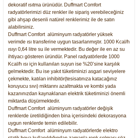
dekoratif ısıtma ürünüdür.
Duffmart Comfort
radyatörlerimizi düz renkler ile sipariş verebileceğiniz
gibi ahşap desenli natürel renklerimiz ile de satın
alabilirsiniz.
Duffmart Comfort alüminyum radyatörler yüksek
verimde ısı transferine uygun tasarlanmıştır. 1000 Kcal/h
ısıyı 0,64 litre su ile vermektedir. Bu değer ile en az su
ihtiyacı gösteren üründür. Panel radyatörlerde 1000
Kcal/h ısı için kullanılan suyun ise %20’sine karşılık
gelmektedir. Bu ise yakıt tüketiminizi asgari seviyelere
çekmekte, katılan inhibitör(tesisatınıza katacağınız
koruyucu sıvı) miktarını azaltmakta ve kombi yada
kazanınızdan kaynaklanan elektrik tüketiminizi önemli
miktarda düşürmektedir.
Duffmart Comfort alüminyum radyatörler değişik
renklerde üretildiğinden bina içerisindeki dekorasyona
uygun renklerde temin edilebilir.
Duffmart
Comfort
alüminyum radyatörlerde elektro
statik boya kullanıldığından zamanla renk solması söz