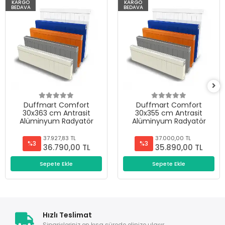
KARGO
KARGO
BEDAVA
BEDAVA
Duffmart Comfort
Duffmart Comfort
30x363 cm Antrasit
30x355 cm Antrasit
Alüminyum Radyatör
Alüminyum Radyatör
37.927,83 TL
37.000,00 TL
%3
%3
36.790,00 TL
35.890,00 TL
Sepete Ekle
Sepete Ekle
Hızlı Teslimat
Siparişleriniz en kısa sürede elinize ulaşır.