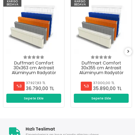
KARGO
KARGO
BEDAVA
BEDAVA
Duffmart Comfort
Duffmart Comfort
30x363 cm Antrasit
30x355 cm Antrasit
Alüminyum Radyatör
Alüminyum Radyatör
37.927,83 TL
37.000,00 TL
%3
%3
36.790,00 TL
35.890,00 TL
Sepete Ekle
Sepete Ekle
Hızlı Teslimat
Siparişleriniz en kısa sürede elinize ulaşır.