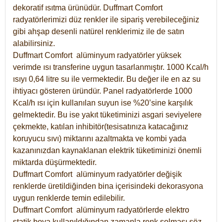
dekoratif ısıtma ürünüdür.
Duffmart Comfort
radyatörlerimizi düz renkler ile sipariş verebileceğiniz
gibi ahşap desenli natürel renklerimiz ile de satın
alabilirsiniz.
Duffmart Comfort alüminyum radyatörler yüksek
verimde ısı transferine uygun tasarlanmıştır. 1000 Kcal/h
ısıyı 0,64 litre su ile vermektedir. Bu değer ile en az su
ihtiyacı gösteren üründür. Panel radyatörlerde 1000
Kcal/h ısı için kullanılan suyun ise %20’sine karşılık
gelmektedir. Bu ise yakıt tüketiminizi asgari seviyelere
çekmekte, katılan inhibitör(tesisatınıza katacağınız
koruyucu sıvı) miktarını azaltmakta ve kombi yada
kazanınızdan kaynaklanan elektrik tüketiminizi önemli
miktarda düşürmektedir.
Duffmart Comfort alüminyum radyatörler değişik
renklerde üretildiğinden bina içerisindeki dekorasyona
uygun renklerde temin edilebilir.
Duffmart
Comfort
alüminyum radyatörlerde elektro
statik boya kullanıldığından zamanla renk solması söz