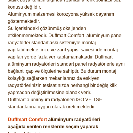
konusu değildir.
Alüminyum malzemesi korozyona yüksek dayanım
göstermektedir.
Su içerisindeki çözünmüş oksijenden
etkilenmemektedir. Duffmart
Comfort
alüminyum panel
radyatörler standart askı sistemiyle montaj
yapılabilmekte, ince ve zarif yapısı sayesinde montaj
yapılan yerde fazla yer kaplamamaktadır. Duffmart
alüminyum radyatörleri standart panel radyatörlerle aynı
bağlantı çap ve ölçülerine sahiptir. Bu durum montaj
kolaylığı sağlarken mekanlarınız da eskiyen
radyatörlerinizin tesisatınızda herhangi bir değişiklik
yapmadan değiştirilmesine olanak verir.
Duffmart alüminyum radyatörleri ISO VE TSE
standartlarına uygun olarak üretilmektedir.
Duffmart Comfort
alüminyum radyatörleri
aşağıda verilen renklerde seçim yaparak