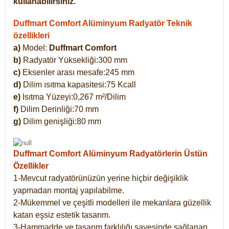
kullanabilirsiniz.
Duffmart Comfort Alüminyum Radyatör Teknik
özellikleri
a)
Model:
Duffmart Comfort
b)
Radyatör Yüksekliği:300 mm
c)
Eksenler arası mesafe:245 mm
d)
Dilim ısıtma kapasitesi:75 Kcall
e)
Isıtma Yüzeyi:0,267 m²/Dilim
f)
Dilim Derinliği:70 mm
g)
Dilim genişliği:80 mm
Duffmart Comfort
Alüminyum Radyatörlerin Üstün
Özellikler
1-Mevcut radyatörünüzün yerine hiçbir değişiklik
yapmadan montaj yapılabilme.
2-Mükemmel ve çeşitli modelleri ile mekanlara güzellik
katan eşsiz estetik tasarım.
3-Hammadde ve tasarım farklılığı sayesinde sağlanan