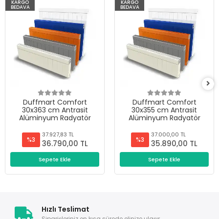
KARGO
KARGO
BEDAVA
BEDAVA
Duffmart Comfort
Duffmart Comfort
30x363 cm Antrasit
30x355 cm Antrasit
Alüminyum Radyatör
Alüminyum Radyatör
37.927,83 TL
37.000,00 TL
%3
%3
36.790,00 TL
35.890,00 TL
Sepete Ekle
Sepete Ekle
Hızlı Teslimat
Siparişleriniz en kısa sürede elinize ulaşır.