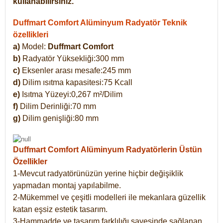
kullanabilirsiniz.
Duffmart Comfort Alüminyum Radyatör Teknik
özellikleri
a)
Model:
Duffmart Comfort
b)
Radyatör Yüksekliği:300 mm
c)
Eksenler arası mesafe:245 mm
d)
Dilim ısıtma kapasitesi:75 Kcall
e)
Isıtma Yüzeyi:0,267 m²/Dilim
f)
Dilim Derinliği:70 mm
g)
Dilim genişliği:80 mm
Duffmart Comfort
Alüminyum Radyatörlerin Üstün
Özellikler
1-Mevcut radyatörünüzün yerine hiçbir değişiklik
yapmadan montaj yapılabilme.
2-Mükemmel ve çeşitli modelleri ile mekanlara güzellik
katan eşsiz estetik tasarım.
3-Hammadde ve tasarım farklılığı sayesinde sağlanan