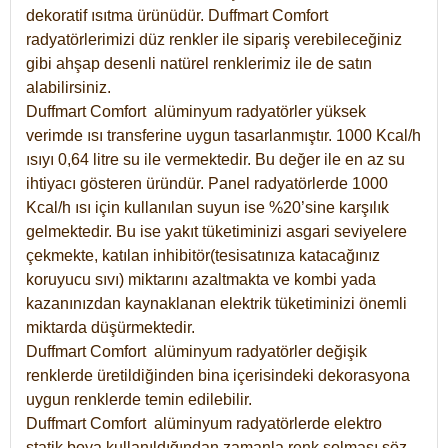
dekoratif ısıtma ürünüdür.
Duffmart Comfort
radyatörlerimizi düz renkler ile sipariş verebileceğiniz
gibi ahşap desenli natürel renklerimiz ile de satın
alabilirsiniz.
Duffmart Comfort alüminyum radyatörler yüksek
verimde ısı transferine uygun tasarlanmıştır. 1000 Kcal/h
ısıyı 0,64 litre su ile vermektedir. Bu değer ile en az su
ihtiyacı gösteren üründür. Panel radyatörlerde 1000
Kcal/h ısı için kullanılan suyun ise %20’sine karşılık
gelmektedir. Bu ise yakıt tüketiminizi asgari seviyelere
çekmekte, katılan inhibitör(tesisatınıza katacağınız
koruyucu sıvı) miktarını azaltmakta ve kombi yada
kazanınızdan kaynaklanan elektrik tüketiminizi önemli
miktarda düşürmektedir.
Duffmart Comfort alüminyum radyatörler değişik
renklerde üretildiğinden bina içerisindeki dekorasyona
uygun renklerde temin edilebilir.
Duffmart
Comfort
alüminyum radyatörlerde elektro
statik boya kullanıldığından zamanla renk solması söz