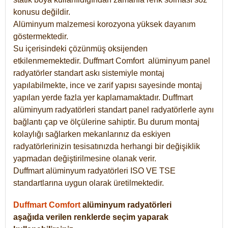
konusu değildir.
Alüminyum malzemesi korozyona yüksek dayanım
göstermektedir.
Su içerisindeki çözünmüş oksijenden
etkilenmemektedir. Duffmart
Comfort
alüminyum panel
radyatörler standart askı sistemiyle montaj
yapılabilmekte, ince ve zarif yapısı sayesinde montaj
yapılan yerde fazla yer kaplamamaktadır. Duffmart
alüminyum radyatörleri standart panel radyatörlerle aynı
bağlantı çap ve ölçülerine sahiptir. Bu durum montaj
kolaylığı sağlarken mekanlarınız da eskiyen
radyatörlerinizin tesisatınızda herhangi bir değişiklik
yapmadan değiştirilmesine olanak verir.
Duffmart alüminyum radyatörleri ISO VE TSE
standartlarına uygun olarak üretilmektedir.
Duffmart Comfort
alüminyum radyatörleri
aşağıda verilen renklerde seçim yaparak