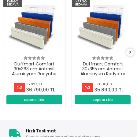
KARGO
KARGO
BEDAVA
BEDAVA
Duffmart Comfort
Duffmart Comfort
30x363 cm Antrasit
30x355 cm Antrasit
Alüminyum Radyatör
Alüminyum Radyatör
37.927,83 TL
37.000,00 TL
%3
%3
36.790,00 TL
35.890,00 TL
Sepete Ekle
Sepete Ekle
Hızlı Teslimat
Siparişleriniz en kısa sürede elinize ulaşır.