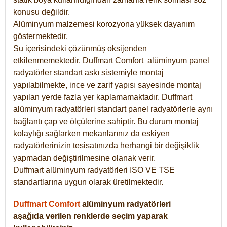
konusu değildir.
Alüminyum malzemesi korozyona yüksek dayanım
göstermektedir.
Su içerisindeki çözünmüş oksijenden
etkilenmemektedir. Duffmart
Comfort
alüminyum panel
radyatörler standart askı sistemiyle montaj
yapılabilmekte, ince ve zarif yapısı sayesinde montaj
yapılan yerde fazla yer kaplamamaktadır. Duffmart
alüminyum radyatörleri standart panel radyatörlerle aynı
bağlantı çap ve ölçülerine sahiptir. Bu durum montaj
kolaylığı sağlarken mekanlarınız da eskiyen
radyatörlerinizin tesisatınızda herhangi bir değişiklik
yapmadan değiştirilmesine olanak verir.
Duffmart alüminyum radyatörleri ISO VE TSE
standartlarına uygun olarak üretilmektedir.
Duffmart Comfort
alüminyum radyatörleri
aşağıda verilen renklerde seçim yaparak