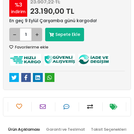
23.907,22 TL
%3
23.190,00 TL
indirim
En geç 9 Eylül Çarşamba günü kargoda!
Sepete Ekle
Favorilerime ekle
Ürün Açıklaması
Garanti ve Teslimat
Taksit Seçenekleri