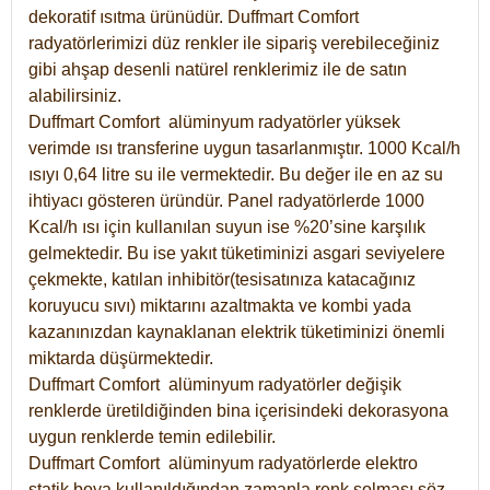
dekoratif ısıtma ürünüdür.
Duffmart Comfort
radyatörlerimizi düz renkler ile sipariş verebileceğiniz
gibi ahşap desenli natürel renklerimiz ile de satın
alabilirsiniz.
Duffmart Comfort alüminyum radyatörler yüksek
verimde ısı transferine uygun tasarlanmıştır. 1000 Kcal/h
ısıyı 0,64 litre su ile vermektedir. Bu değer ile en az su
ihtiyacı gösteren üründür. Panel radyatörlerde 1000
Kcal/h ısı için kullanılan suyun ise %20’sine karşılık
gelmektedir. Bu ise yakıt tüketiminizi asgari seviyelere
çekmekte, katılan inhibitör(tesisatınıza katacağınız
koruyucu sıvı) miktarını azaltmakta ve kombi yada
kazanınızdan kaynaklanan elektrik tüketiminizi önemli
miktarda düşürmektedir.
Duffmart Comfort alüminyum radyatörler değişik
renklerde üretildiğinden bina içerisindeki dekorasyona
uygun renklerde temin edilebilir.
Duffmart
Comfort
alüminyum radyatörlerde elektro
statik boya kullanıldığından zamanla renk solması söz