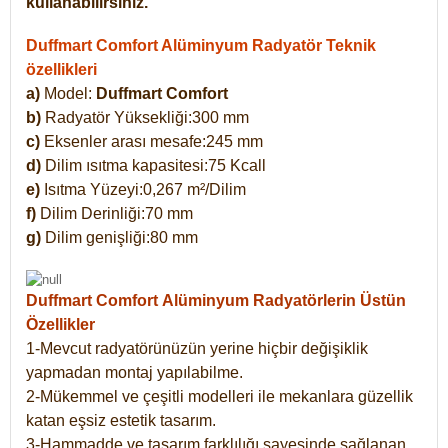
kullanabilirsiniz.
Duffmart Comfort Alüminyum Radyatör Teknik
özellikleri
a)
Model:
Duffmart Comfort
b)
Radyatör Yüksekliği:300 mm
c)
Eksenler arası mesafe:245 mm
d)
Dilim ısıtma kapasitesi:75 Kcall
e)
Isıtma Yüzeyi:0,267 m²/Dilim
f)
Dilim Derinliği:70 mm
g)
Dilim genişliği:80 mm
Duffmart Comfort
Alüminyum Radyatörlerin Üstün
Özellikler
1-Mevcut radyatörünüzün yerine hiçbir değişiklik
yapmadan montaj yapılabilme.
2-Mükemmel ve çeşitli modelleri ile mekanlara güzellik
katan eşsiz estetik tasarım.
3-Hammadde ve tasarım farklılığı sayesinde sağlanan