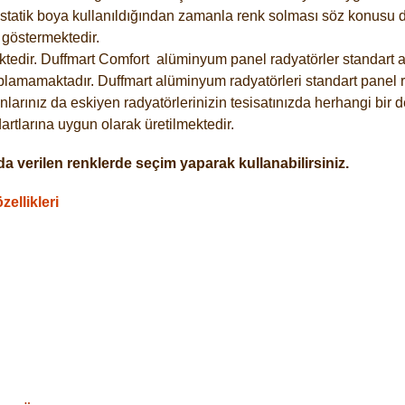
statik boya kullanıldığından zamanla renk solması söz konusu de
göstermektedir.
tedir. Duffmart
Comfort
alüminyum panel radyatörler standart as
plamamaktadır. Duffmart alüminyum radyatörleri standart panel ra
larınız da eskiyen radyatörlerinizin tesisatınızda herhangi bir d
tlarına uygun olarak üretilmektedir.
a verilen renklerde seçim yaparak kullanabilirsiniz.
ellikleri