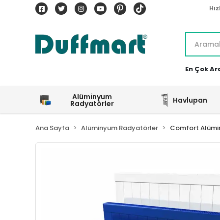
Hız
En Çok Ar
Alüminyum
Havlupan
Radyatörler
Ana Sayfa
Alüminyum Radyatörler
Comfort Alümi