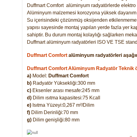
Duffmart
Comfort
alüminyum radyatörlerde elektro 
Alüminyum malzemesi korozyona yüksek dayanım 
Su içerisindeki çözünmüş oksijenden etkilenmemek
yapısı sayesinde montaj yapılan yerde fazla yer ka
sahiptir. Bu durum montaj kolaylığı sağlarken mekan
Duffmart alüminyum radyatörleri ISO VE TSE standar
Duffmart Comfort
alüminyum radyatörleri aşağıd
Duffmart Comfort Alüminyum Radyatör Teknik öz
a)
Model:
Duffmart Comfort
b)
Radyatör Yüksekliği:300 mm
c)
Eksenler arası mesafe:245 mm
d)
Dilim ısıtma kapasitesi:75 Kcall
e)
Isıtma Yüzeyi:0,267 m²/Dilim
f)
Dilim Derinliği:70 mm
g)
Dilim genişliği:80 mm