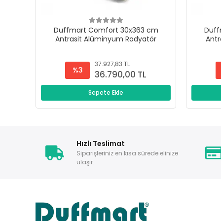
Duffmart Comfort 30x363 cm
Duff
Antrasit Alüminyum Radyatör
Antr
37.927,83 TL
%3
36.790,00 TL
Sepete Ekle
Hızlı Teslimat
Siparişleriniz en kısa sürede elinize
ulaşır.