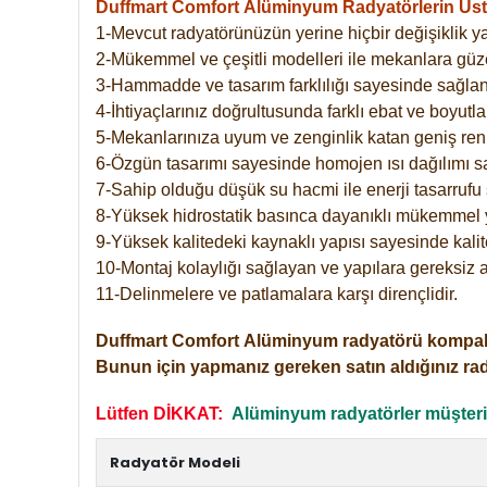
Duffmart Comfort
Alüminyum Radyatörlerin Üstü
1-Mevcut radyatörünüzün yerine hiçbir değişiklik 
2-Mükemmel ve çeşitli modelleri ile mekanlara güzel
3-Hammadde ve tasarım farklılığı sayesinde sağlan
4-İhtiyaçlarınız doğrultusunda farklı ebat ve boyutla
5-Mekanlarınıza uyum ve zenginlik katan geniş renk 
6-Özgün tasarımı sayesinde homojen ısı dağılımı s
7-Sahip olduğu düşük su hacmi ile enerji tasarrufu 
8-Yüksek hidrostatik basınca dayanıklı mükemmel 
9-Yüksek kalitedeki kaynaklı yapısı sayesinde kalit
10-Montaj kolaylığı sağlayan ve yapılara gereksiz a
11-Delinmelere ve patlamalara karşı dirençlidir.
Duffmart
Comfort
Alüminyum radyatörü kompakt gir
Bunun için yapmanız gereken satın aldığınız ra
Lütfen DİKKAT:
Alüminyum radyatörler müşterile
Radyatör Modeli