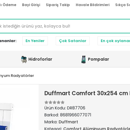
lı Ödeme
Bayi Girişi
Sipariş Takip
Havale Bildirimleri
Sıkça S
ananlar:
En Yeniler
Çok Satanlar
En çok oylana
Hidroforlar
Pompalar
nyum Radyatörler
Duffmart Comfort 30x254 cm
Ürün Kodu:
DR87706
Barkod:
8681966077071
Marka:
Duffmart
Kategori:
Comfort Alüminyum Radyatörl