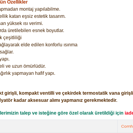
n Özellikler
yapmadan montaj yapılabilme.
lik katan eşsiz estetik tasarım.
an yüksek ısı verimi.
rda üretilebilen esnek boyutlar.
çeşitliliği
ağlayarak elde edilen konforlu ısınma
sağlar.
yapı.
eli ve uzun ömürlüdür.
ğırlık yapmayan hafif yapı.
işli, kompakt ventilli ve çekirdek termostatik vana girişli o
dyatör kadar aksesuar alımı yapmanız gerekmektedir.
rimizin talep ve isteğine göre özel olarak üretildiği için
iad
Comfo