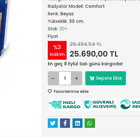
Radyatör Modeli:
Comfort
Renk:
Beyaz
Yükseklik:
30 cm.
Stok:
20+
Fiyat
26.484,54 TL
%3
25.690,00 TL
indirim
En geç 8 Eylül Salı günü kargoda!
Sepete Ekle
Favorilerime ekle