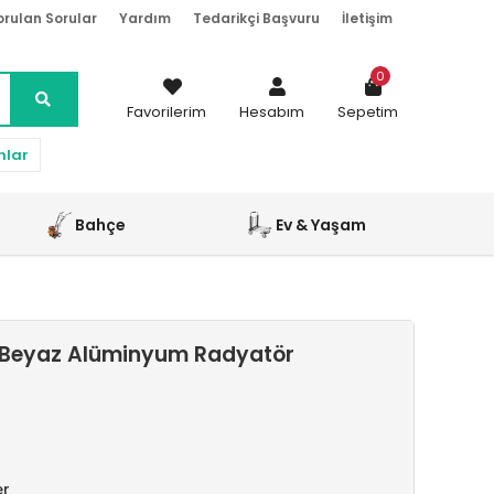
orulan Sorular
Yardım
Tedarikçi Başvuru
İletişim
0
Favorilerim
Hesabım
Sepetim
nlar
Bahçe
Ev & Yaşam
 Beyaz Alüminyum Radyatör
er