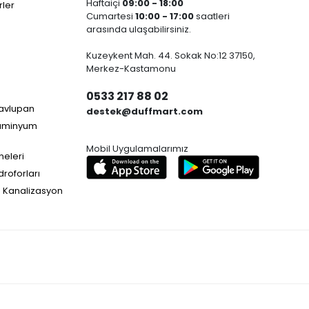
Haftaiçi
09:00 - 18:00
ler
Cumartesi
10:00 - 17:00
saatleri
arasında ulaşabilirsiniz.
Kuzeykent Mah. 44. Sokak No:12 37150,
Merkez-Kastamonu
0533 217 88 02
Havlupan
destek@duffmart.com
lüminyum
Mobil Uygulamalarımız
neleri
droforları
e Kanalizasyon