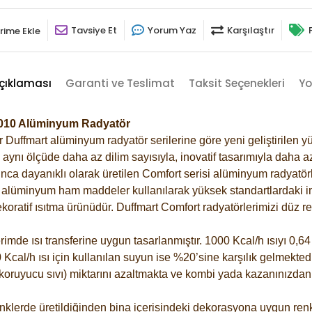
Tavsiye Et
Yorum Yaz
Karşılaştır
rime Ekle
çıklaması
Garanti ve Teslimat
Taksit Seçenekleri
Yo
-9010 Alüminyum Radyatör
Duffmart alüminyum radyatör serilerine göre yeni geliştirilen yü
ynı ölçüde daha az dilim sayısıyla, inovatif tasarımıyla daha az
ca dayanıklı olarak üretilen Comfort serisi alüminyum radyatörle
alüminyum ham maddeler kullanılarak yüksek standartlardaki imal
koratif ısıtma ürünüdür.
Duffmart Comfort radyatörlerimizi düz re
de ısı transferine uygun tasarlanmıştır. 1000 Kcal/h ısıyı 0,64 l
Kcal/h ısı için kullanılan suyun ise %20’sine karşılık gelmektedir
z koruyucu sıvı) miktarını azaltmakta ve kombi yada kazanınızdan
klerde üretildiğinden bina içerisindeki dekorasyona uygun renkl