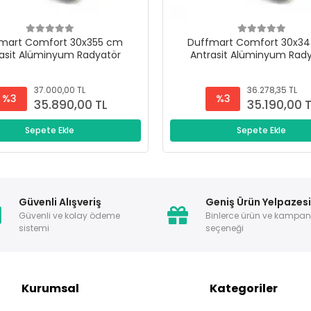
mart Comfort 30x355 cm
Duffmart Comfort 30x3
asit Alüminyum Radyatör
Antrasit Alüminyum Rad
37.000,00 TL
36.278,35 TL
%3
%3
35.890,00 TL
35.190,00 
Sepete Ekle
Sepete Ekle
Güvenli Alışveriş
Geniş Ürün Yelpazes
Güvenli ve kolay ödeme
Binlerce ürün ve kampa
sistemi
seçeneği
Kurumsal
Kategoriler