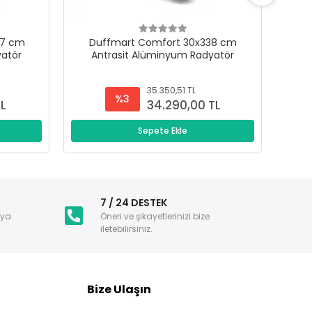
47 cm
Duffmart Comfort 30x338 cm
D
yatör
Antrasit Alüminyum Radyatör
A
35.350,51 TL
%3
TL
34.290,00 TL
Sepete Ekle
i
7 / 24 DESTEK
nya
Öneri ve şikayetlerinizi bize
iletebilirsiniz.
Bize Ulaşın