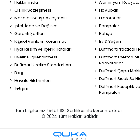
Hakkımızda
Alüminyum Radyatör
Gizlilik Sözleşmesi
Havlupan
Mesafeli Satış Sözleşmesi
Hidroforlar
İptal, İade ve Değişim
Pompalar
Garanti Şartları
Bahçe
Kişisel Verilerin Korunması
Ev & Yaşam
Fiyat Resim ve İçerik Hataları
Duffmart Practical 
Üyelik Bilgilendirmesi
Duffmart Therma A
Radyatörler
Duffmart Üretim Standartları
Duffmart Çapa Maki
Blog
Duffmart Sıcak Su Hi
Havale Bildirimleri
Duffmart Foseptik v
İletişim
Pompaları
Tüm bilgileriniz 256bit SSL Sertifikası ile korunmaktadır.
© 2024
Tüm Hakları Saklıdır